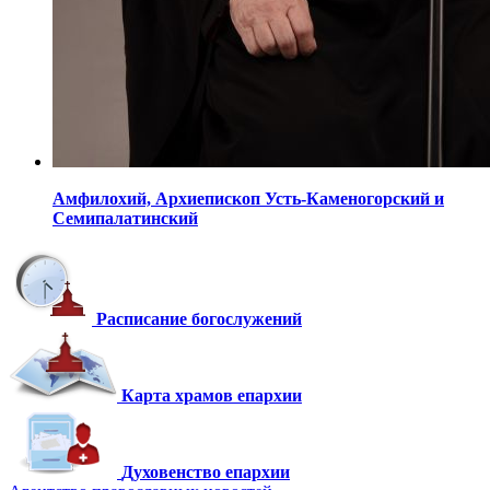
Амфилохий,
Архиепископ Усть-Каменогорский
и
Семипалатинский
Расписание богослужений
Карта храмов епархии
Духовенство епархии