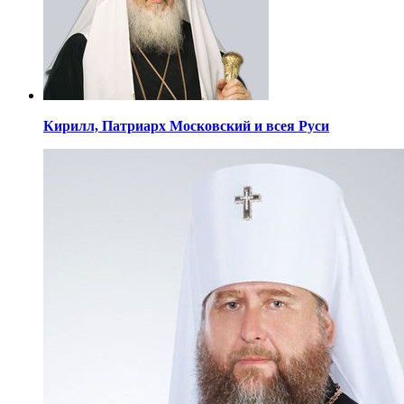
Кирилл,
Патриарх Московский
и всея Руси