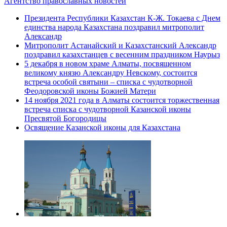
Агентство православных новостей
Президента Республики Казахстан К-Ж. Токаева с Днем
единства народа Казахстана поздравил митрополит
Александр
Митрополит Астанайский и Казахстанский Александр
поздравил казахстанцев с весенним праздником Наурыз
5 декабря в новом храме Алматы, посвященном
великому князю Александру Невскому, состоится
встреча особой святыни – списка с чудотворной
Феодоровской иконы Божией Матери
14 ноября 2021 года в Алматы состоится торжественная
встреча списка с чудотворной Казанской иконы
Пресвятой Богородицы
Освящение Казанской иконы для Казахстана