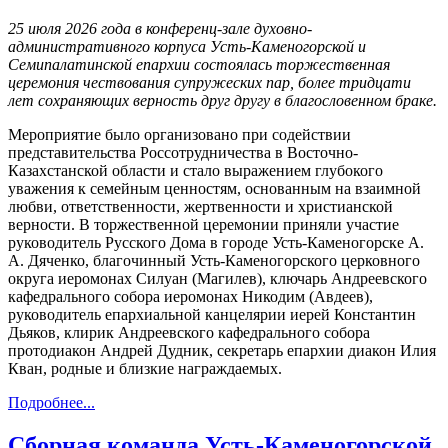
25 июля 2026 года в конференц-зале духовно-
административного корпуса Усть-Каменогорской и
Семипалатинской епархии состоялась торжественная
церемония чествования супружеских пар, более тридцати
лет сохраняющих верность друг другу в благословенном браке.
Мероприятие было организовано при содействии
представительства Россотрудничества в Восточно-
Казахстанской области и стало выражением глубокого
уважения к семейным ценностям, основанным на взаимной
любви, ответственности, жертвенности и христианской
верности. В торжественной церемонии приняли участие
руководитель Русского Дома в городе Усть-Каменогорске А.
А. Дяченко, благочинный Усть-Каменогорского церковного
округа иеромонах Силуан (Магилев), ключарь Андреевского
кафедрального собора иеромонах Никодим (Авдеев),
руководитель епархиальной канцелярии иерей Константин
Дьяков, клирик Андреевского кафедрального собора
протодиакон Андрей Дудник, секретарь епархии диакон Илия
Кван, родные и близкие награждаемых.
Подробнее...
Сборная команда Усть-Каменогорской