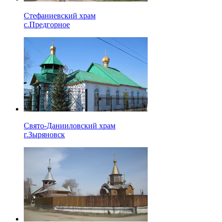
Стефаниевский храм
с.Предгорное
Свято-Данииловский храм
г.Зыряновск