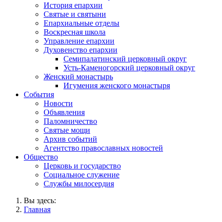
История епархии
Святые и святыни
Епархиальные отделы
Воскресная школа
Управление епархии
Духовенство епархии
Семипалатинский церковный округ
Усть-Каменогорский церковный округ
Женский монастырь
Игумения женского монастыря
События
Новости
Объявления
Паломничество
Святые мощи
Архив событий
Агентство православных новостей
Общество
Церковь и государство
Социальное служение
Службы милосердия
Вы здесь:
Главная