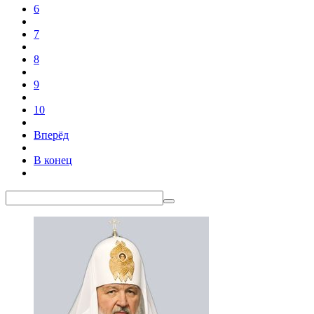
6
7
8
9
10
Вперёд
В конец