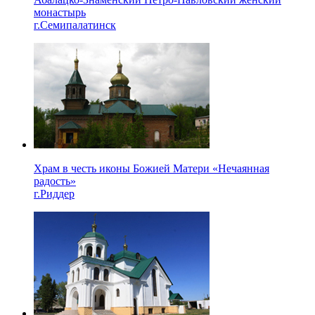
монастырь
г.Семипалатинск
Храм в честь иконы Божией Матери «Нечаянная
радость»
г.Риддер