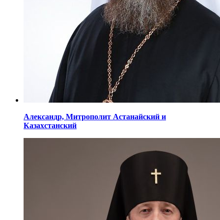
Александр,
Митрополит Астанайский
и
Казахстанский