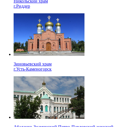
Никольский храм
г.Риддер
Зиновьевский храм
г.Усть-Каменогорск
Абалацко-Знаменский Петро-Павловский женский