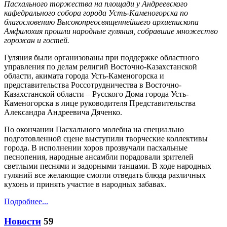
Пасхального торжества на площади у Андреевского
кафедрального собора города Усть-Каменогорска по
благословению Высокопреосвященнейшего архиепископа
Амфилохия прошли народные гуляния, собравшие множество
горожан и гостей.
Гуляния были организованы при поддержке областного
управления по делам религий Восточно-Казахстанской
области, акимата города Усть-Каменогорска и
представительства Россотрудничества в Восточно-
Казахстанской области – Русского Дома города Усть-
Каменогорска в лице руководителя Представительства
Александра Андреевича Дяченко.
По окончании Пасхального молебна на специально
подготовленной сцене выступили творческие коллективы
города. В исполнении хоров прозвучали пасхальные
песнопения, народные ансамбли порадовали зрителей
светлыми песнями и задорными танцами. В ходе народных
гуляний все желающие смогли отведать блюда различных
кухонь и принять участие в народных забавах.
Подробнее...
Новости
59