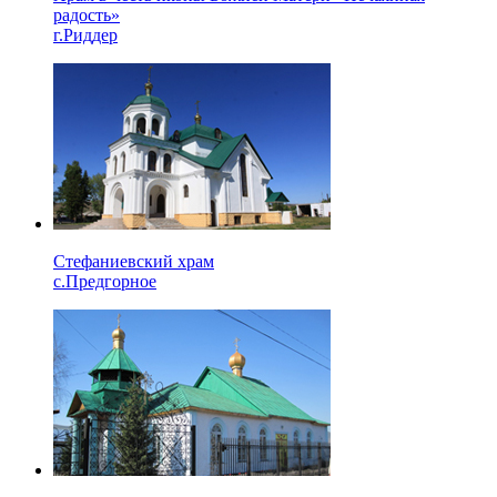
радость»
г.Риддер
Стефаниевский храм
с.Предгорное