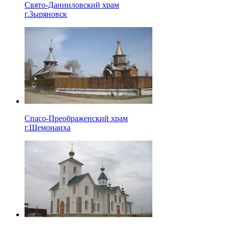
Свято-Данииловский храм
г.Зыряновск
Спасо-Преображенский храм
г.Шемонаиха