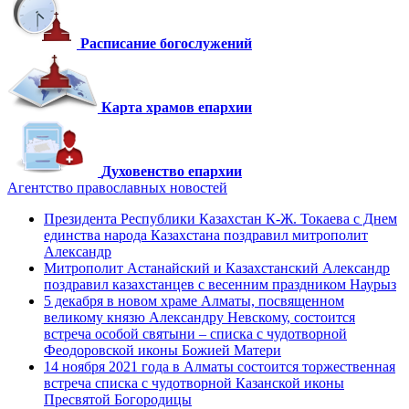
Расписание богослужений
Карта храмов епархии
Духовенство епархии
Агентство православных новостей
Президента Республики Казахстан К-Ж. Токаева с Днем
единства народа Казахстана поздравил митрополит
Александр
Митрополит Астанайский и Казахстанский Александр
поздравил казахстанцев с весенним праздником Наурыз
5 декабря в новом храме Алматы, посвященном
великому князю Александру Невскому, состоится
встреча особой святыни – списка с чудотворной
Феодоровской иконы Божией Матери
14 ноября 2021 года в Алматы состоится торжественная
встреча списка с чудотворной Казанской иконы
Пресвятой Богородицы