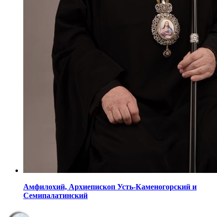
Амфилохий,
Архиепископ Усть-Каменогорский
и
Семипалатинский