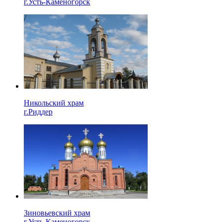
г.Усть-Каменогорск
Никольский храм
г.Риддер
Зиновьевский храм
г.Усть-Каменогорск