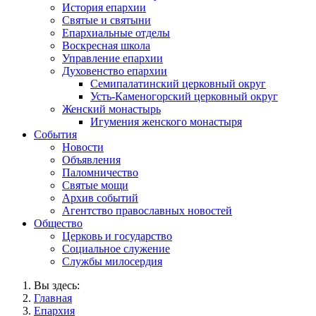
История епархии
Святые и святыни
Епархиальные отделы
Воскресная школа
Управление епархии
Духовенство епархии
Семипалатинский церковный округ
Усть-Каменогорский церковный округ
Женский монастырь
Игумения женского монастыря
События
Новости
Объявления
Паломничество
Святые мощи
Архив событий
Агентство православных новостей
Общество
Церковь и государство
Социальное служение
Службы милосердия
Вы здесь:
Главная
Епархия