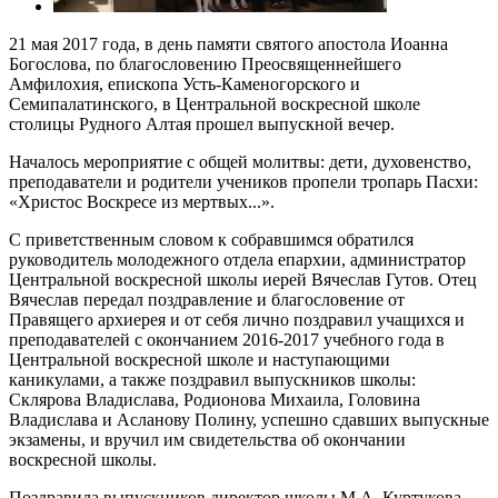
21 мая 2017 года, в день памяти святого апостола Иоанна
Богослова, по благословению Преосвященнейшего
Амфилохия, епископа Усть-Каменогорского и
Семипалатинского, в Центральной воскресной школе
столицы Рудного Алтая прошел выпускной вечер.
Началось мероприятие с общей молитвы: дети, духовенство,
преподаватели и родители учеников пропели тропарь Пасхи:
«Христос Воскресе из мертвых...».
С приветственным словом к собравшимся обратился
руководитель молодежного отдела епархии, администратор
Центральной воскресной школы иерей Вячеслав Гутов. Отец
Вячеслав передал поздравление и благословение от
Правящего архиерея и от себя лично поздравил учащихся и
преподавателей с окончанием 2016-2017 учебного года в
Центральной воскресной школе и наступающими
каникулами, а также поздравил выпускников школы:
Склярова Владислава, Родионова Михаила, Головина
Владислава и Асланову Полину, успешно сдавших выпускные
экзамены, и вручил им свидетельства об окончании
воскресной школы.
Поздравила выпускников директор школы М.А. Куртукова,