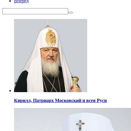
Вперёд
Кирилл,
Патриарх Московский
и всея Руси