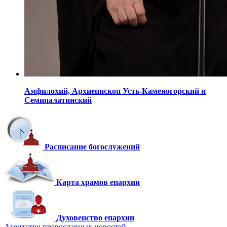
Амфилохий,
Архиепископ Усть-Каменогорский
и
Семипалатинский
Расписание богослужений
Карта храмов епархии
Духовенство епархии
Агентство православных новостей