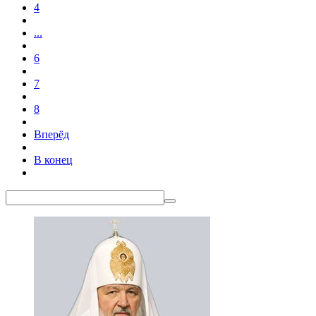
4
...
6
7
8
Вперёд
В конец