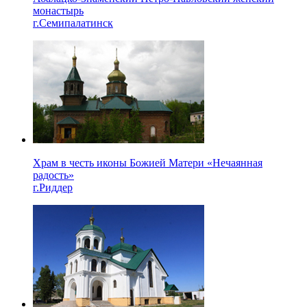
монастырь
г.Семипалатинск
Храм в честь иконы Божией Матери «Нечаянная
радость»
г.Риддер