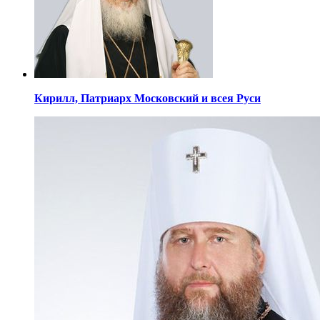
Кирилл,
Патриарх Московский
и всея Руси