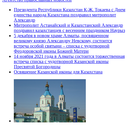
Президента Республики Казахстан К-Ж. Токаева с Днем
единства народа Казахстана поздравил митрополит
Александр
Митрополит Астанайский и Казахстанский Александр
поздравил казахстанцев с весенним праздником Наурыз
5 декабря в новом храме Алматы, посвященном
великому князю Александру Невскому, состоится
встреча особой святыни – списка с чудотворной
Феодоровской иконы Божией Матери
14 ноября 2021 года в Алматы состоится торжественная
встреча списка с чудотворной Казанской иконы
Пресвятой Богородицы
Освящение Казанской иконы для Казахстана