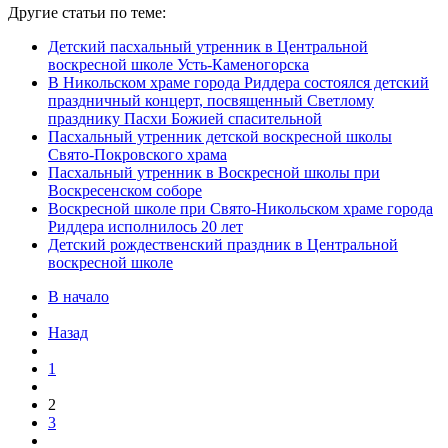
Другие статьи по теме:
Детский пасхальный утренник в Центральной
воскресной школе Усть-Каменогорска
В Никольском храме города Риддера состоялся детский
праздничный концерт, посвященный Светлому
празднику Пасхи Божией спасительной
Пасхальный утренник детской воскресной школы
Свято-Покровского храма
Пасхальный утренник в Воскресной школы при
Воскресенском соборе
Воскресной школе при Свято-Никольском храме города
Риддера исполнилось 20 лет
Детский рождественский праздник в Центральной
воскресной школе
В начало
Назад
1
2
3