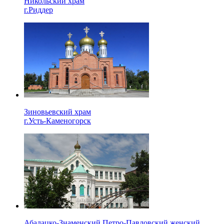
Никольский храм
г.Риддер
Зиновьевский храм
г.Усть-Каменогорск
Абалацко-Знаменский Петро-Павловский женский