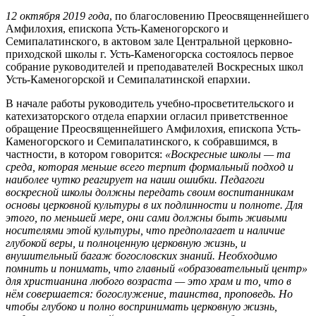
12 октября 2019 года
, по благословению Преосвященнейшего
Амфилохия, епископа Усть-Каменогорского и
Семипалатинского, в актовом зале Центральной церковно-
приходской школы г. Усть-Каменогорска состоялось первое
собрание руководителей и преподавателей Воскресных школ
Усть-Каменогорской и Семипалатинской епархии.
В начале работы руководитель учебно-просветительского и
катехизаторского отдела епархии огласил приветственное
обращение Преосвященнейшего Амфилохия, епископа Усть-
Каменогорского и Семипалатинского, к собравшимся, в
частности, в котором говорится:
«Воскресные школы — та
среда, которая меньше всего терпит формальный подход и
наиболее чутко реагирует на наши ошибки. Педагоги
воскресной школы должны передать своим воспитанникам
основы церковной культуры в их подлинности и полноте. Для
этого, по меньшей мере, они сами должны быть живыми
носителями этой культуры, что предполагает и наличие
глубокой веры, и полноценную церковную жизнь, и
внушительный багаж богословских знаний. Необходимо
помнить и понимать, что главный «образовательный центр»
для христианина любого возраста — это храм и то, что в
нём совершается: богослужение, таинства, проповедь. Но
чтобы глубоко и полно воспринимать церковную жизнь,