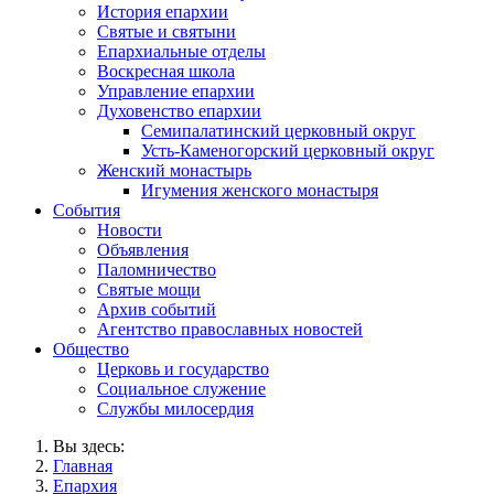
История епархии
Святые и святыни
Епархиальные отделы
Воскресная школа
Управление епархии
Духовенство епархии
Семипалатинский церковный округ
Усть-Каменогорский церковный округ
Женский монастырь
Игумения женского монастыря
События
Новости
Объявления
Паломничество
Святые мощи
Архив событий
Агентство православных новостей
Общество
Церковь и государство
Социальное служение
Службы милосердия
Вы здесь:
Главная
Епархия