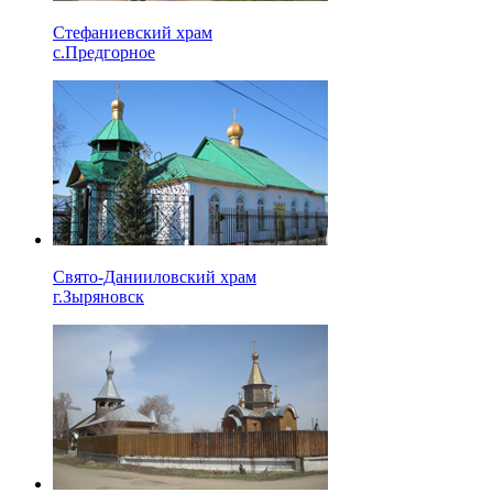
Стефаниевский храм
с.Предгорное
Свято-Данииловский храм
г.Зыряновск