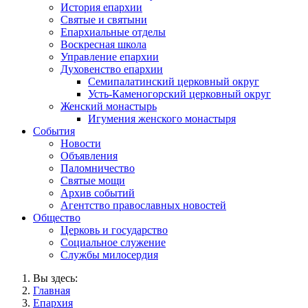
История епархии
Святые и святыни
Епархиальные отделы
Воскресная школа
Управление епархии
Духовенство епархии
Семипалатинский церковный округ
Усть-Каменогорский церковный округ
Женский монастырь
Игумения женского монастыря
События
Новости
Объявления
Паломничество
Святые мощи
Архив событий
Агентство православных новостей
Общество
Церковь и государство
Социальное служение
Службы милосердия
Вы здесь:
Главная
Епархия