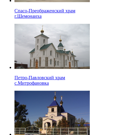
Спасо-Преображенский храм
г.Шемонаиха
Петро-Павловский храм
с.Митрофановка