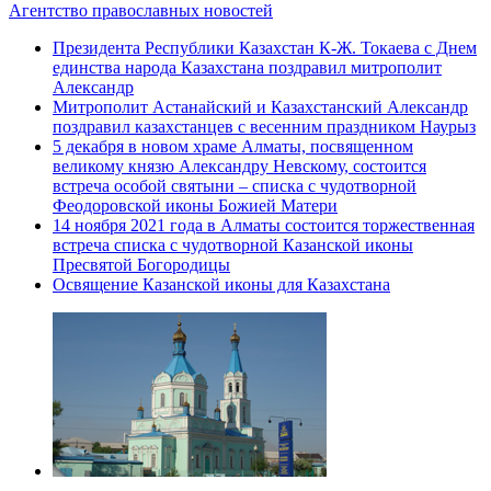
Агентство православных новостей
Президента Республики Казахстан К-Ж. Токаева с Днем
единства народа Казахстана поздравил митрополит
Александр
Митрополит Астанайский и Казахстанский Александр
поздравил казахстанцев с весенним праздником Наурыз
5 декабря в новом храме Алматы, посвященном
великому князю Александру Невскому, состоится
встреча особой святыни – списка с чудотворной
Феодоровской иконы Божией Матери
14 ноября 2021 года в Алматы состоится торжественная
встреча списка с чудотворной Казанской иконы
Пресвятой Богородицы
Освящение Казанской иконы для Казахстана