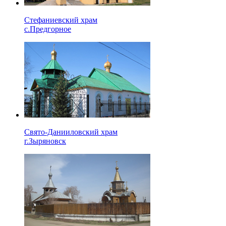
Стефаниевский храм
с.Предгорное
Свято-Данииловский храм
г.Зыряновск