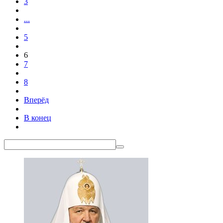
3
...
5
6
7
8
Вперёд
В конец