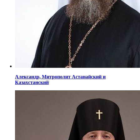
Александр,
Митрополит Астанайский
и
Казахстанский