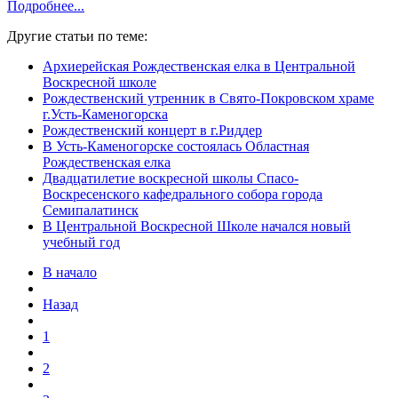
Подробнее...
Другие статьи по теме:
Архиерейская Рождественская елка в Центральной
Воскресной школе
Рождественский утренник в Свято-Покровском храме
г.Усть-Каменогорска
Рождественский концерт в г.Риддер
В Усть-Каменогорске состоялась Областная
Рождественская елка
Двадцатилетие воскресной школы Спасо-
Воскресенского кафедрального собора города
Семипалатинск
В Центральной Воскресной Школе начался новый
учебный год
В начало
Назад
1
2