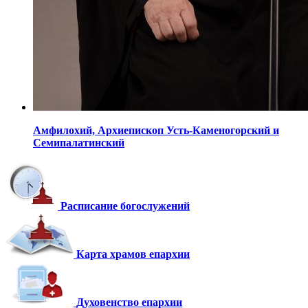
Амфилохий,
Архиепископ Усть-Каменогорский
и
Семипалатинский
Расписание богослужений
Карта храмов епархии
Духовенство епархии