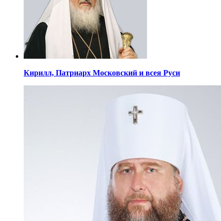
Кирилл,
Патриарх Московский
и всея Руси