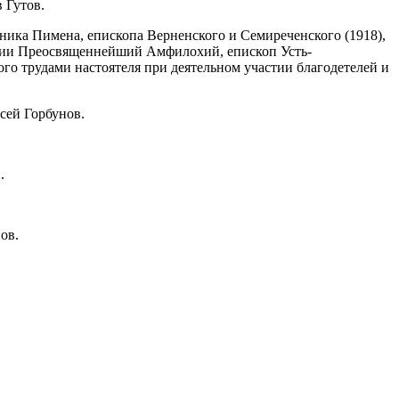
 Гутов.
ника Пимена, епископа Верненского и Семиреченского (1918),
ргии Преосвященнейший Амфилохий, епископ Усть-
о трудами настоятеля при деятельном участии благодетелей и
ксей Горбунов.
.
ов.