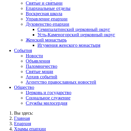
Святые и святыни
Епархиальные отделы
Воскресная школа
Управление епархии
Духовенство епархии
Семипалатинский церковный округ
Усть-Каменогорский церковный округ
Женский монастырь
Игумения женского монастыря
События
Новости
Объявления
Паломничество
Святые мощи
Архив событий
Агентство православных новостей
Общество
Церковь и государство
Социальное служение
Службы милосердия
Вы здесь:
Главная
Епархия
Храмы епархии