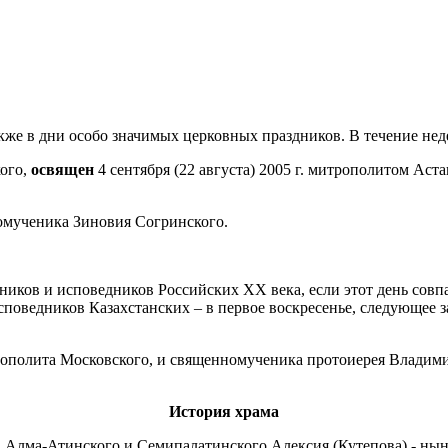
акже в дни особо значимых церковных праздников. В течение не
кого,
освящен
4 сентября (22 августа) 2005 г. митрополитом А
номученика Зиновия Согринского.
еников и исповедников Российских XX века, если этот день совпа
исповедников Казахстанских – в первое воскресенье, следующее
ополита Московского, и священномученика протоиерея Владимир
История храма
па Алма-Атинского и Семипалатинского Алексия (Кутепова) - ны