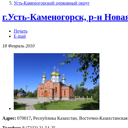
Усть-Каменогорский церковный округ
г.Усть-Каменогорск, р-н Нова
Печать
E-mail
18 Февраль 2010
Адрес:
070017
,
Республика Казахстан, Восточно-Казахстанская 
Телефон:
8 (7232) 21-54-25.