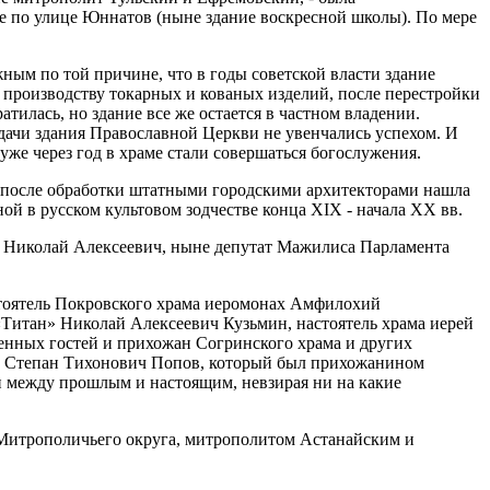
ме по улице Юннатов (ныне здание воскресной школы). По мере
ым по той причине, что в годы советской власти здание
по производству токарных и кованых изделий, после перестройки
атилась, но здание все же остается в частном владении.
дачи здания Православной Церкви не увенчались успехом. И
уже через год в храме стали совершаться богослужения.
, после обработки штатными городскими архитекторами нашла
й в русском культовом зодчестве конца XIX - начала XX вв.
 Николай Алексеевич, ныне депутат Мажилиса Парламента
стоятель Покровского храма иеромонах Амфилохий
Титан» Николай Алексеевич Кузьмин, настоятель храма иерей
шенных гостей и прихожан Согринского храма и других
ры Степан Тихонович Попов, который был прихожанином
и между прошлым и настоящим, невзирая ни на какие
о Митрополичьего округа, митрополитом Астанайским и