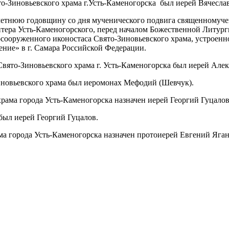
ято-Зиновьевского храма г.Усть-Каменогорска был иерей Вячеслав
толетнюю годовщину со дня мученического подвига священномуче
итера Усть-Каменогорского, перед началом Божественной Литу
оруженного иконостаса Свято-Зиновьевского храма, устроенног
ение» в г. Самара Российской Федерации.
 Свято-Зиновьевского храма г. Усть-Каменогорска был иерей Але
 Зиновьевского храма был иеромонах Мефодий (Шевчук).
храма города Усть-Каменогорска назначен иерей Георгий Гуцалов
 был иерей Георгий Гуцалов.
ама города Усть-Каменогорска назначен протоиерей Евгений Яган