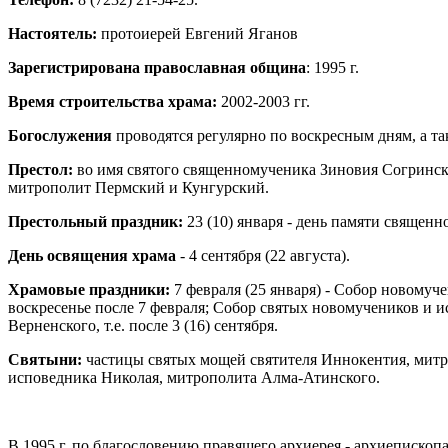
Настоятель:
протоиерей Евгений Яганов
Зарегистрирована православная община
: 1995 г.
Время строительства храма:
2002-2003 гг.
Богослужения
проводятся регулярно по воскресным дням, а т
Престол:
во имя святого священномученика Зиновия Согринс
митрополит Пермский и Кунгурский.
Престольный праздник:
23 (10) января - день памяти священ
День освящения храма
- 4 сентября (22 августа).
Храмовые праздники:
7 февраля (25 января) - Собор новомуч
воскресенье после 7 февраля; Собор святых новомучеников и 
Верненского, т.е. после 3 (16) сентября.
Святыни:
частицы святых мощей святителя Иннокентия, митр
исповедника Николая, митрополита Алма-Атинского.
В 1995 г. по благословению правящего архиерея - архиеписко