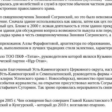
биралась для молебствий и служб в простом обычном частном до
остроении православного храма.
ил священномученик Зиновий Согринский, но это было невозможн
ение. Сначала здание использовалось как школа, затем как цех 
й цех. Ближе к 2000 г. всякая деятельность в этом здании прекр
м здания для обсуждения вопроса возможности выкупа или пере
акладка храма в честь священномученика Зиновия Согринского, а 
из прихожанок Аллы Фарафонтовой, архитектора по образованию
, выполненном в лучших традициях стиля эклектики, характерно
ило ТОО ПКФ «Титан», руководителем которой являлся Кузьмин
ической партии «Нұр Отан».
овали благочинный Усть-Каменогорского Церковного округа, на
Усть-Каменогорский и Семипалатинский, руководитель фирмы «
 клирик Успенского храма г. Новосибирска), множество пригла
та события журналисты, на открытии присутствовал житель Сог
встафьевич Сутормин. Так зримо проявилась неразрывность связ
ября 2005 г. Чин освящения был совершен Главой Казахстанског
й и Кунгурский, - который до 2010 г. возглавлял епархию.