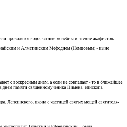
дели проводятся водосвятные молебны и чтение акафистов.
станайским и Алматинским Мефодием (Немцовым) - ныне
дает с воскресным днем, а если не совпадает - то в ближайшее
 за днем памяти священномученика Пимена, епископа
а, Лепсинского, икона с частицей святых мощей святителя-
не митрополит Тульский и Ефремовский, - была