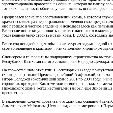
зарегистрирована православная община, которая по началу со
того как численность общины увеличивалась, встал вопрос о п
Предлагался вариант о восстановлении храма, в котором служ
храма несколько раз перестраивалось и меняло свое предназнач
оно перешло в частное владение и использовалось как пельменны
Всяческие попытки установить контакт с настоящим владельце
тогда решено было строить новый храм. В 2002 г. состоялась з
Всего год понадобился, чтобы архитектурная задумка одной 
свое воплощение в красивом, пятикупольном кирпичном здании
Спонсором и генеральным подрядчиком строительства выступ
Республики Казахстан пятого созыва, член Народно-Демократ
На торжественном открытии 13 сентября 2003 года присутств
(Бондаренко) - ныне Преосвященнейший Амфилохий, епископ 
Игорь Солодков (окормлявший храм с 2001 по 2004 годы, ныне
городских приходов. Как отметили в своих репортажах с мес
Никольского храма, когда настоятелем там был еще Зиновий Е
препятствия.
В заключении следует добавить, что храм был освящен 4 сент
Алматинским Мефодием (Немцовым) - ныне митрополит Пермски