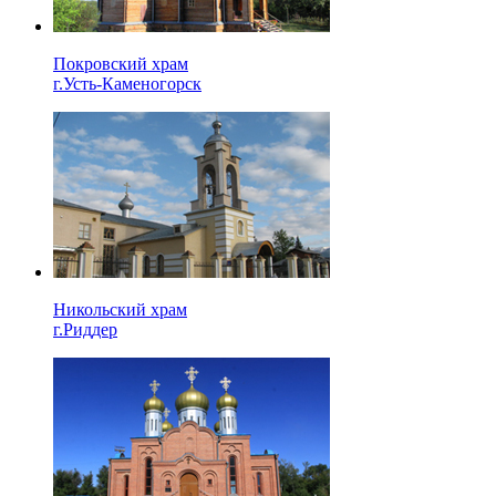
Покровский храм
г.Усть-Каменогорск
Никольский храм
г.Риддер