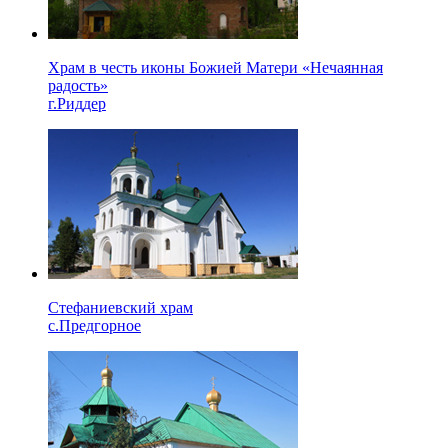
Храм в честь иконы Божией Матери «Нечаянная
радость»
г.Риддер
Стефаниевский храм
с.Предгорное