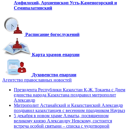
Амфилохий,
Архиепископ Усть-Каменогорский
и
Семипалатинский
Расписание богослужений
Карта храмов епархии
Духовенство епархии
Агентство православных новостей
Президента Республики Казахстан К-Ж. Токаева с Днем
единства народа Казахстана поздравил митрополит
Александр
Митрополит Астанайский и Казахстанский Александр
поздравил казахстанцев с весенним праздником Наурыз
5 декабря в новом храме Алматы, посвященном
великому князю Александру Невскому, состоится
встреча особой святыни – списка с чудотворной