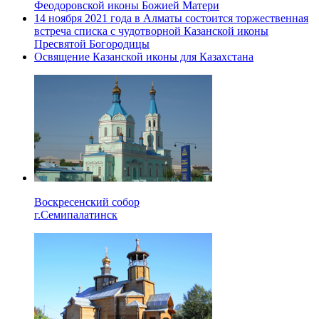
Феодоровской иконы Божией Матери
14 ноября 2021 года в Алматы состоится торжественная
встреча списка с чудотворной Казанской иконы
Пресвятой Богородицы
Освящение Казанской иконы для Казахстана
Воскресенский собор
г.Семипалатинск