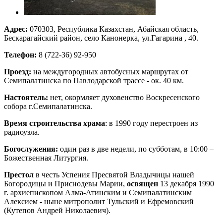
Адрес:
070303, Республика Казахстан, Абайская область,
Бескарагайский район, село Канонерка, ул.Гагарина , 40.
Телефон:
8 (722-36) 92-950
Проезд:
на междугородных автобусных маршрутах от
Семипалатинска по Павлодарской трассе - ок. 40 км.
Настоятель:
нет, окормляет духовенство Воскресенского
собора г.Семипалатинска.
Время строительства храма
: в 1990 году перестроен из
радиоузла.
Богослужения:
один раз в две недели, по субботам, в 10:00 –
Божественная Литургия.
Престол
в честь Успения Пресвятой Владычицы нашей
Богородицы и Приснодевы Марии,
освящен
13 декабря 1990
г. архиепископом Алма-Атинским и Семипалатинским
Алексием - ныне митрополит Тульский и Ефремовский
(Кутепов Андрей Николаевич).