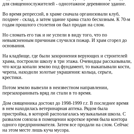
для священнослужителей - одноэтажное деревянное здание.
Во время репрессий, в храме сначала организовали клуб,
позднее - склад, а затем здание храма стало бесхозным. К 70-м
годам прошлого столетия он был продан на слом.
Но сломать его так и не успели в виду того, что по
невыясненным причинам случился пожар. И храм сгорел до
основания.
На кладбище, где были захоронения верующих и строителей
храма, построили школу в три этажа. Очевидцы рассказывали,
что когда копали землю под фундамент, то выкапывали кости,
черепа, находили золотые украшения: кольца, серьги,
крестики.
Потом землю вывезли в неизвестном направлении,
перезахоранивать вряд ли стали в то время.
Дом священника достоял до 1998-1999 г.г. В последнее время
в нем находилась ветеринарная аптека. Рядом была
пристройка, в которой располагалась музыкальная школа. С
развалом совхоза в помещении короткое время была контора
одного предпринимателя. Затем все продали на слом. Сейчас
на этом месте лишь куча мусора.