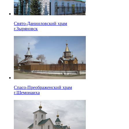
Свято-Данииловский храм
г.Зыряновск
Спасо-Преображенский храм
г.Шемонаиха