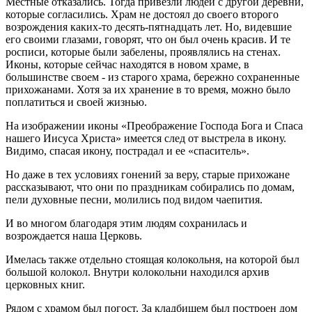
Местные отказались. Тогда привезли людей с другой деревни,
которые согласились. Храм не достоял до своего второго
возрождения каких-то десять-пятнадцать лет. Но, видевшие
его своими глазами, говорят, что он был очень красив. И те
росписи, которые были забелены, проявлялись на стенах.
Иконы, которые сейчас находятся в новом храме, в
большинстве своем - из старого храма, бережно сохраненные
прихожанами. Хотя за их хранение в то время, можно было
поплатиться и своей жизнью.
На изображении иконы «Преображение Господа Бога и Спаса
нашего Иисуса Христа» имеется след от выстрела в икону.
Видимо, спасая икону, пострадал и ее «спаситель».
Но даже в тех условиях гонений за веру, старые прихожане
рассказывают, что они по праздникам собирались по домам,
пели духовные песни, молились под видом чаепития.
И во многом благодаря этим людям сохранилась и
возрождается наша Церковь.
Имелась также отдельно стоящая колокольня, на которой был
большой колокол. Внутри колокольни находился архив
церковных книг.
Рядом с храмом был погост. За кладбищем был построен дом