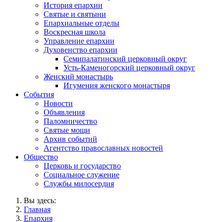
История епархии
Святые и святыни
Епархиальные отделы
Воскресная школа
Управление епархии
Духовенство епархии
Семипалатинский церковный округ
Усть-Каменогорский церковный округ
Женский монастырь
Игумения женского монастыря
События
Новости
Объявления
Паломничество
Святые мощи
Архив событий
Агентство православных новостей
Общество
Церковь и государство
Социальное служение
Службы милосердия
Вы здесь:
Главная
Епархия