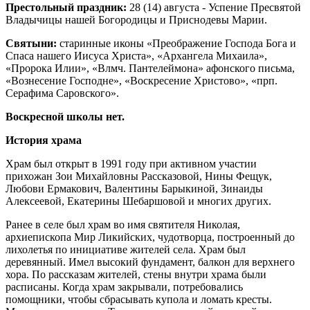
Престольный праздник:
28 (14) августа - Успение Пресвятой
Владычицы нашей Богородицы и Приснодевы Марии.
Святыни:
старинные иконы «Преображение Господа Бога и
Спаса нашего Иисуса Христа», «Архангела Михаила»,
«Пророка Илии», «Влмч. Пантелеймона» афонского письма,
«Вознесение Господне», «Воскресение Христово», «прп.
Серафима Саровского».
Воскресной школы нет.
История храма
Храм был открыт в 1991 году при активном участии
прихожан Зои Михайловны Рассказовой, Нины Фещук,
Любови Ермакович, Валентины Барыкиной, Зинаиды
Алексеевой, Екатерины Шебаршовой и многих других.
Ранее в селе был храм во имя святителя Николая,
архиепископа Мир Ликийских, чудотворца, построенный до
лихолетья по инициативе жителей села. Храм был
деревянный. Имел высокий фундамент, балкон для верхнего
хора. По рассказам жителей, стены внутри храма были
расписаны. Когда храм закрывали, потребовались
помощники, чтобы сбрасывать купола и ломать кресты.