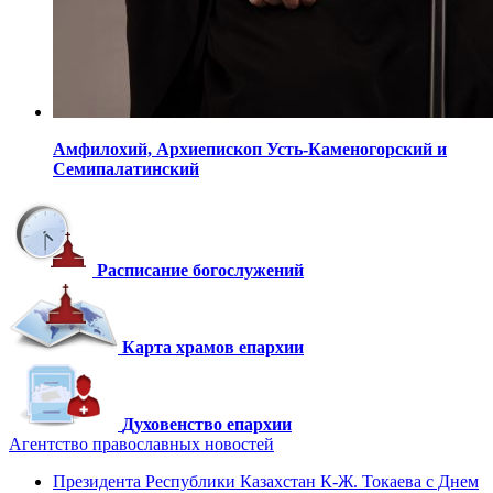
Амфилохий,
Архиепископ Усть-Каменогорский
и
Семипалатинский
Расписание богослужений
Карта храмов епархии
Духовенство епархии
Агентство православных новостей
Президента Республики Казахстан К-Ж. Токаева с Днем