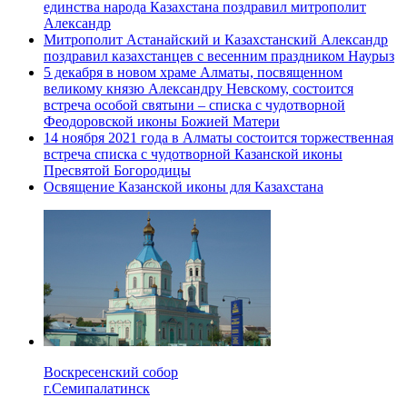
единства народа Казахстана поздравил митрополит
Александр
Митрополит Астанайский и Казахстанский Александр
поздравил казахстанцев с весенним праздником Наурыз
5 декабря в новом храме Алматы, посвященном
великому князю Александру Невскому, состоится
встреча особой святыни – списка с чудотворной
Феодоровской иконы Божией Матери
14 ноября 2021 года в Алматы состоится торжественная
встреча списка с чудотворной Казанской иконы
Пресвятой Богородицы
Освящение Казанской иконы для Казахстана
Воскресенский собор
г.Семипалатинск