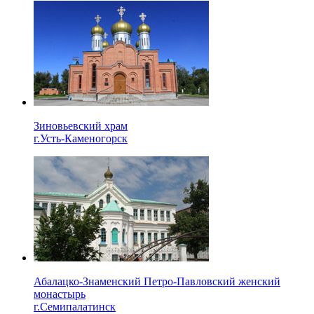
Зиновьевский храм
г.Усть-Каменогорск
Абалацко-Знаменский Петро-Павловский женский
монастырь
г.Семипалатинск