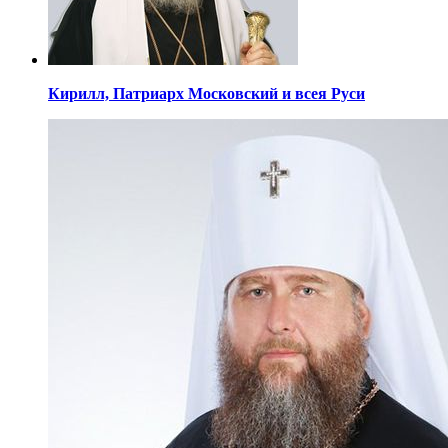
Кирилл,
Патриарх Московский
и всея Руси