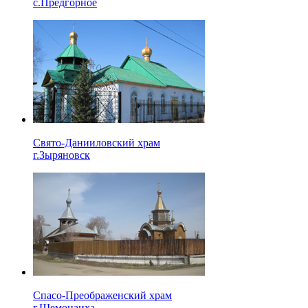
с.Предгорное
Свято-Данииловский храм
г.Зыряновск
Спасо-Преображенский храм
г.Шемонаиха