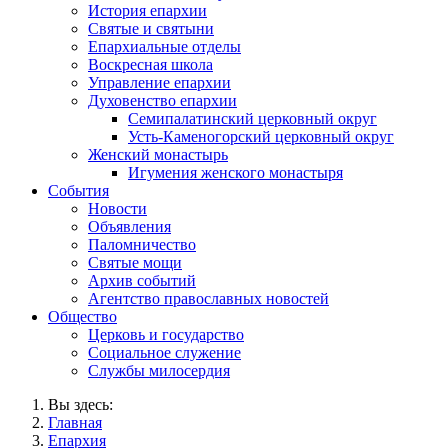
История епархии
Святые и святыни
Епархиальные отделы
Воскресная школа
Управление епархии
Духовенство епархии
Семипалатинский церковный округ
Усть-Каменогорский церковный округ
Женский монастырь
Игумения женского монастыря
События
Новости
Объявления
Паломничество
Святые мощи
Архив событий
Агентство православных новостей
Общество
Церковь и государство
Социальное служение
Службы милосердия
Вы здесь:
Главная
Епархия