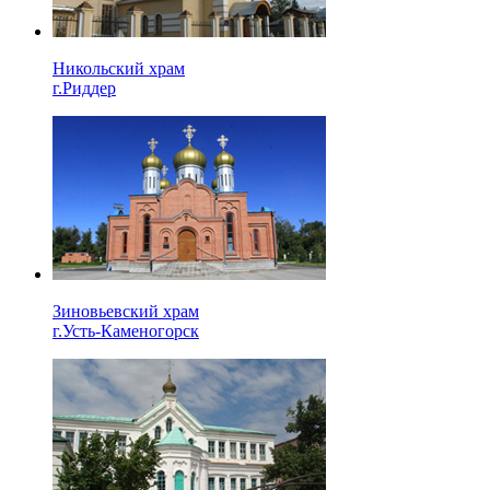
Никольский храм
г.Риддер
Зиновьевский храм
г.Усть-Каменогорск