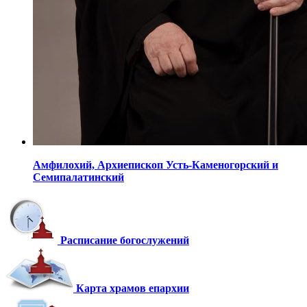
Амфилохий,
Архиепископ Усть-Каменогорский
и
Семипалатинский
Расписание богослужений
Карта храмов епархии