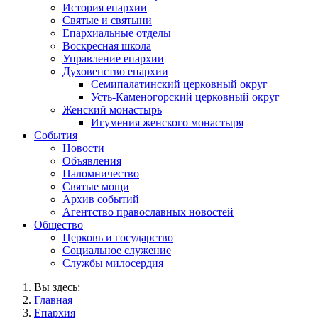
История епархии
Святые и святыни
Епархиальные отделы
Воскресная школа
Управление епархии
Духовенство епархии
Семипалатинский церковный округ
Усть-Каменогорский церковный округ
Женский монастырь
Игумения женского монастыря
События
Новости
Объявления
Паломничество
Святые мощи
Архив событий
Агентство православных новостей
Общество
Церковь и государство
Социальное служение
Службы милосердия
Вы здесь:
Главная
Епархия