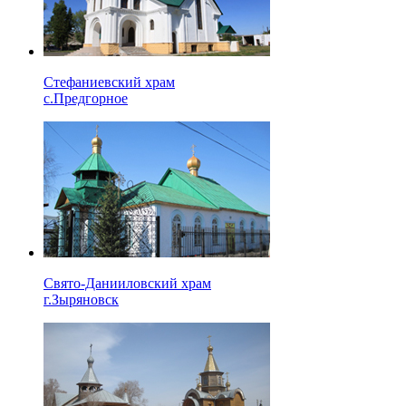
Стефаниевский храм
с.Предгорное
Свято-Данииловский храм
г.Зыряновск