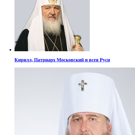
Кирилл,
Патриарх Московский
и всея Руси