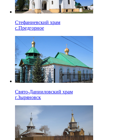
Стефаниевский храм
с.Предгорное
Свято-Данииловский храм
г.Зыряновск