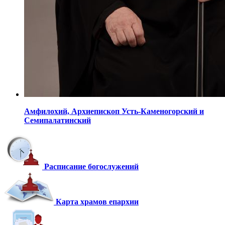
Амфилохий,
Архиепископ Усть-Каменогорский
и
Семипалатинский
Расписание богослужений
Карта храмов епархии