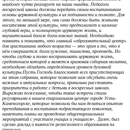
наиболее чутко реагирует на наши ошибки. Педагоги
воскресной школы должны передать своим воспитанникам
основы церковной культуры в их подлинности и полноте. Для
этого, по меньшей мере, они сами должны быть живыми
носителями этой культуры, что предполагает и наличие
глубокой веры, и полноценную церковную жизнь, и
внушительный багаж богословских знаний. Необходимо
помнить и понимать, что главный «образовательный центр»
для христианина любого возраста — это храм и то, что в
нём совершается: богослужение, таинства, проповедь. Но
чтобы глубоко и полно воспринимать церковную жизнь,
средоточием которой и является храмовая соборная молитва,
необходимо обладать определённым уровнем духовной
культуры.
Пусть Господь благословит всех присутствующих
на этом собрании, которое позволит нам обсудить очень
важные и актуальные вопросы, правильно расставить
приоритеты в работе с детьми в воскресных школах.
Выражаю пожелание, чтобы такие встречи стали
регулярными в нашем епархиальном центре городе Усть-
Каменогорске, которые позволили бы нам делиться опытом
преподавания и воспитания подрастающего поколения,
наметить планы на проведение общеепархиальных
мероприятий с участием учащих и учащихся
». Далее, был
сделан доклад о важности религиозного образования на
приходах.