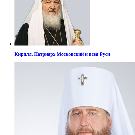
Кирилл,
Патриарх Московский
и всея Руси