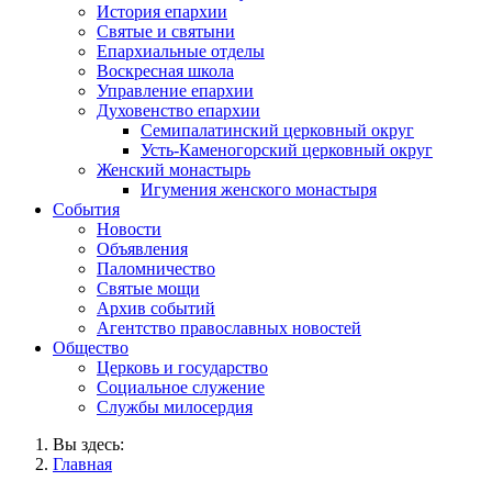
История епархии
Святые и святыни
Епархиальные отделы
Воскресная школа
Управление епархии
Духовенство епархии
Семипалатинский церковный округ
Усть-Каменогорский церковный округ
Женский монастырь
Игумения женского монастыря
События
Новости
Объявления
Паломничество
Святые мощи
Архив событий
Агентство православных новостей
Общество
Церковь и государство
Социальное служение
Службы милосердия
Вы здесь:
Главная