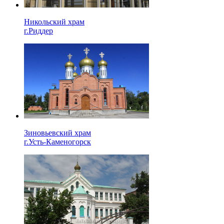
Никольский храм
г.Риддер
Зиновьевский храм
г.Усть-Каменогорск