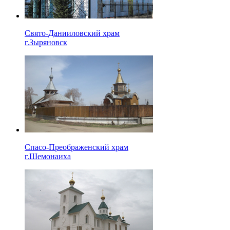
Свято-Данииловский храм
г.Зыряновск
Спасо-Преображенский храм
г.Шемонаиха