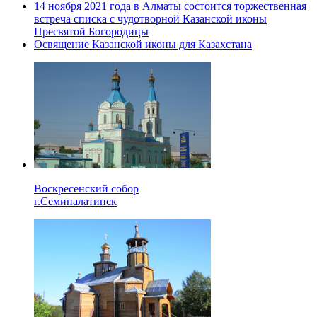
14 ноября 2021 года в Алматы состоится торжественная
встреча списка с чудотворной Казанской иконы
Пресвятой Богородицы
Освящение Казанской иконы для Казахстана
Воскресенский собор
г.Семипалатинск