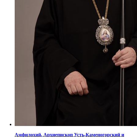
Амфилохий,
Архиепископ Усть-Каменогорский
и