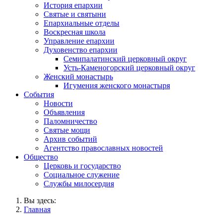
История епархии
Святые и святыни
Епархиальные отделы
Воскресная школа
Управление епархии
Духовенство епархии
Семипалатинский церковный округ
Усть-Каменогорский церковный округ
Женский монастырь
Игумения женского монастыря
События
Новости
Объявления
Паломничество
Святые мощи
Архив событий
Агентство православных новостей
Общество
Церковь и государство
Социальное служение
Службы милосердия
Вы здесь:
Главная