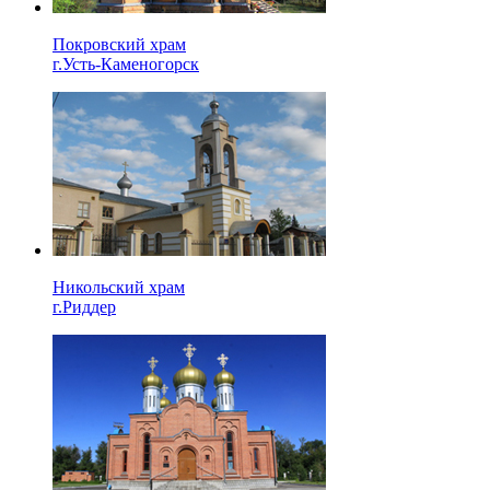
Покровский храм
г.Усть-Каменогорск
Никольский храм
г.Риддер