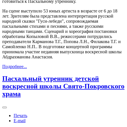
готовиться к Пасхальному утреннику.
На сцене выступило 53 юных артиста в возрасте от 6 до 18
лет. Зрителям была представлена интерпретация русской
народной сказки "Гуси-лебеди", сопровождаемая
пасхальными стихами и песнями, а также русскими
народными танцами. Сценарий и хореография постановки
обработаны Копыловой В.В., режиссерами потрудились
преподаватели Карманова Т.Г., Попова Л.Н., Филакова Т.Г. и
Самойленко Н.П.. В подготовке концертной программы
принимала участие недавняя выпускница воскресной школы
Абдрахманова Анастасия.
Подробнее...
Пасхальный утренник детской
воскресной школы Свято-Покровского
храма
Печать
E-mail