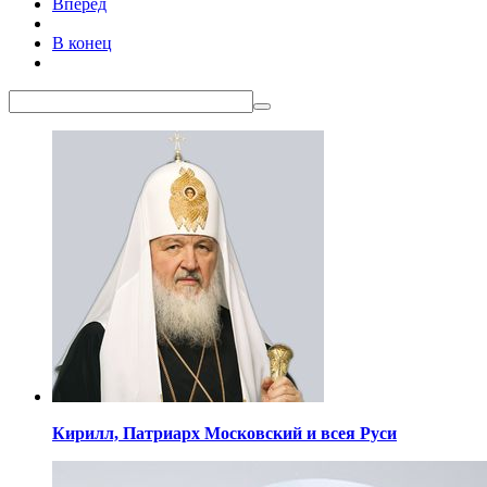
Вперёд
В конец
Кирилл,
Патриарх Московский
и всея Руси