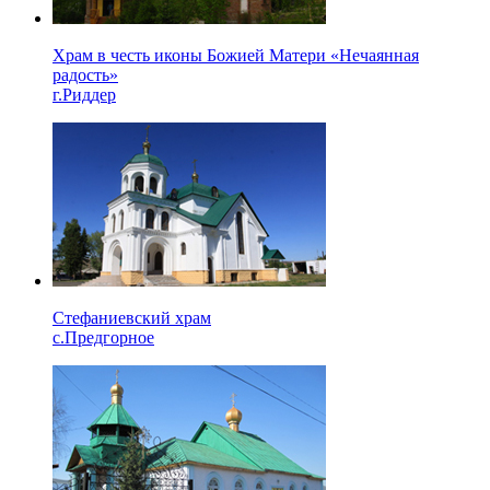
Храм в честь иконы Божией Матери «Нечаянная
радость»
г.Риддер
Стефаниевский храм
с.Предгорное