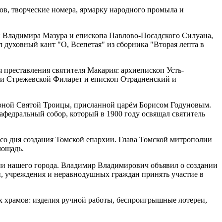
в, творческие номера, ярмарку народного промыла и
и Владимира Мазура и епископа Павлово-Посадского Силуана,
духовный кант "О, Всепетая" из сборника "Вторая лепта в
 преставления святителя Макария: архиепископ Усть-
и Стрежевской Филарет и епископ Отрадненский и
иконой Святой Троицы, присланной царём Борисом Годуновым.
федральный собор, который в 1900 году освящал святитель
 со дня создания Томской епархии. Глава Томской митрополии
лощадь.
ии нашего города. Владимир Владимирович объявил о создании
и, учреждения и неравнодушных граждан принять участие в
х храмов: изделия ручной работы, беспроигрышные лотереи,