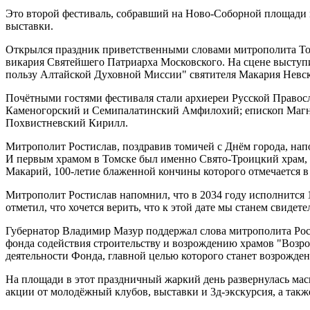
Это второй фестиваль, собравший на Ново-Соборной площади 
выставки.
Открылся праздник приветственными словами митрополита Том
викария Святейшего Патриарха Московского. На сцене выступи
пользу Алтайской Духовной Миссии" святителя Макария Невск
Почётными гостями фестиваля стали архиереи Русской Правосл
Каменогорский и Семипалатинский Амфилохий; епископ Магни
Похвистневский Кирилл.
Митрополит Ростислав, поздравив томичей с Днём города, на
И первым храмом в Томске был именно Свято-Троицкий храм, 
Макарий, 100-летие блаженной кончины которого отмечается в 
Митрополит Ростислав напомнил, что в 2034 году исполнится 1
отметил, что хочется верить, что к этой дате мы станем свиде
Губернатор Владимир Мазур поддержал слова митрополита Рост
фонда содействия строительству и возрождению храмов "Возро
деятельности Фонда, главной целью которого станет возрожден
На площади в этот праздничный жаркий день развернулась мас
акции от молодёжный клубов, выставки и 3д-экскурсия, а также