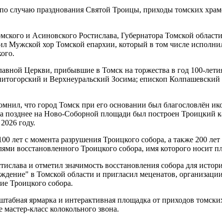
по случаю празднования Святой Троицы, приходы томских храмо
ского и Асиновского Ростислава, Губернатора Томской област
л Мужской хор Томской епархии, который в том числе исполнил 
ого.
авной Церкви, прибывшие в Томск на торжества в год 100-летия
тогорский и Верхнеуральский Зосима; епископ Колпашевский 
помнил, что город Томск при его основании был благословлён 
а позднее на Ново-Соборной площади был построен Троицкий ка
2026 году.
00 лет с момента разрушения Троицкого собора, а также 200 лет
телями восстановленного Троицкого собора, имя которого носит п
ислава и отметил значимость восстановления собора для истор
ждение" в Томской области и пригласил меценатов, организаци
ие Троицкого собора.
штабная ярмарка и интерактивная площадка от приходов томски
 мастер-класс колокольного звона.