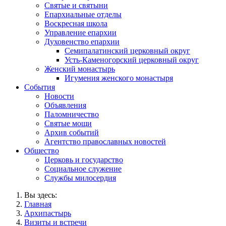
Святые и святыни
Епархиальные отделы
Воскресная школа
Управление епархии
Духовенство епархии
Семипалатинский церковный округ
Усть-Каменогорский церковный округ
Женский монастырь
Игумения женского монастыря
События
Новости
Объявления
Паломничество
Святые мощи
Архив событий
Агентство православных новостей
Общество
Церковь и государство
Социальное служение
Службы милосердия
Вы здесь:
Главная
Архипастырь
Визиты и встречи