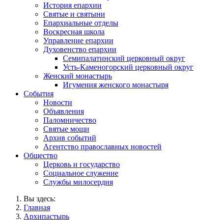
История епархии
Святые и святыни
Епархиальные отделы
Воскресная школа
Управление епархии
Духовенство епархии
Семипалатинский церковный округ
Усть-Каменогорский церковный округ
Женский монастырь
Игумения женского монастыря
События
Новости
Объявления
Паломничество
Святые мощи
Архив событий
Агентство православных новостей
Общество
Церковь и государство
Социальное служение
Службы милосердия
Вы здесь:
Главная
Архипастырь