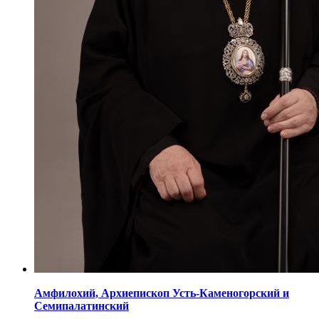
Амфилохий,
Архиепископ Усть-Каменогорский
и
Семипалатинский