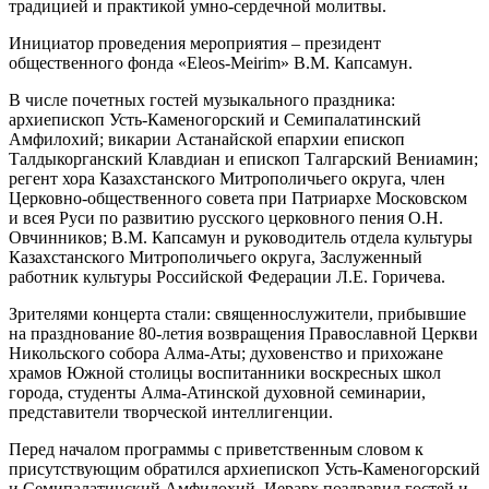
традицией и практикой умно-сердечной молитвы.
Инициатор проведения мероприятия – президент
общественного фонда «Eleos-Meirim» В.М. Капсамун.
В числе почетных гостей музыкального праздника:
архиепископ Усть-Каменогорский и Семипалатинский
Амфилохий; викарии Астанайской епархии епископ
Талдыкорганский Клавдиан и епископ Талгарский Вениамин;
регент хора Казахстанского Митрополичьего округа, член
Церковно-общественного совета при Патриархе Московском
и всея Руси по развитию русского церковного пения О.Н.
Овчинников; В.М. Капсамун и руководитель отдела культуры
Казахстанского Митрополичьего округа, Заслуженный
работник культуры Российской Федерации Л.Е. Горичева.
Зрителями концерта стали: священнослужители, прибывшие
на празднование 80-летия возвращения Православной Церкви
Никольского собора Алма-Аты; духовенство и прихожане
храмов Южной столицы воспитанники воскресных школ
города, студенты Алма-Атинской духовной семинарии,
представители творческой интеллигенции.
Перед началом программы с приветственным словом к
присутствующим обратился архиепископ Усть-Каменогорский
и Семипалатинский Амфилохий. Иерарх поздравил гостей и