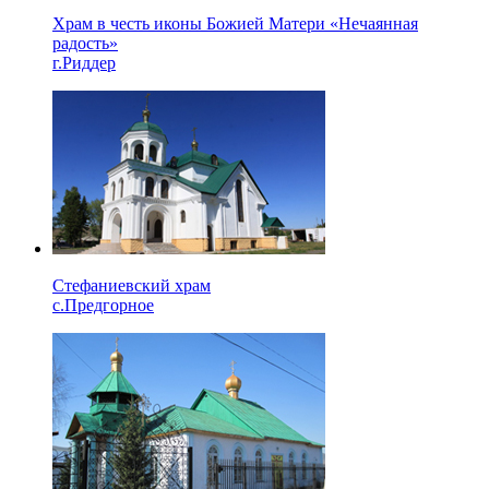
Храм в честь иконы Божией Матери «Нечаянная
радость»
г.Риддер
Стефаниевский храм
с.Предгорное