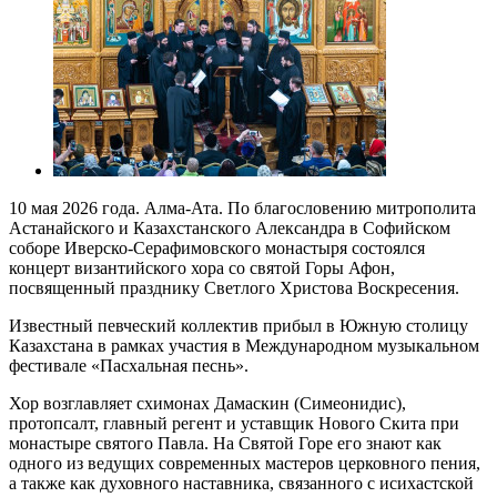
10 мая 2026 года. Алма-Ата. По благословению митрополита
Астанайского и Казахстанского Александра в Софийском
соборе Иверско-Серафимовского монастыря состоялся
концерт византийского хора со святой Горы Афон,
посвященный празднику Светлого Христова Воскресения.
Известный певческий коллектив прибыл в Южную столицу
Казахстана в рамках участия в Международном музыкальном
фестивале «Пасхальная песнь».
Хор возглавляет схимонах Дамаскин (Симеонидис),
протопсалт, главный регент и уставщик Нового Скита при
монастыре святого Павла. На Святой Горе его знают как
одного из ведущих современных мастеров церковного пения,
а также как духовного наставника, связанного с исихастской