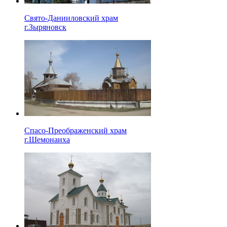
Свято-Данииловский храм
г.Зыряновск
Спасо-Преображенский храм
г.Шемонаиха