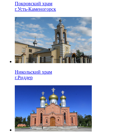
Покровский храм
г.Усть-Каменогорск
Никольский храм
г.Риддер