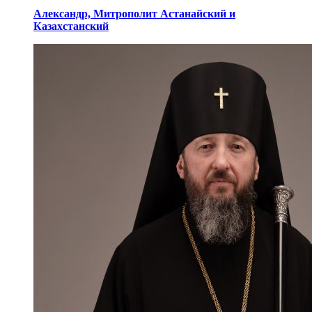
Александр,
Митрополит Астанайский
и
Казахстанский