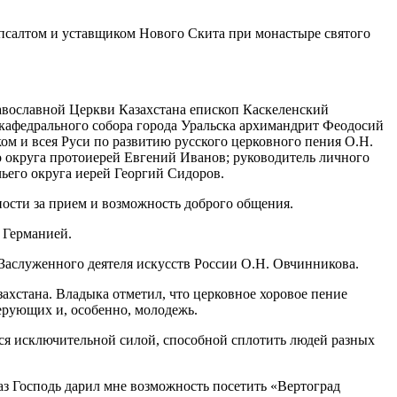
опсалтом и уставщиком Нового Скита при монастыре святого
вославной Церкви Казахстана епископ Каскеленский
кафедрального собора города Уральска архимандрит Феодосий
ом и всея Руси по развитию русского церковного пения О.Н.
 округа протоиерей Евгений Иванов; руководитель личного
ьего округа иерей Георгий Сидоров.
ости за прием и возможность доброго общения.
 Германией.
Заслуженного деятеля искусств России О.Н. Овчинникова.
ахстана. Владыка отметил, что церковное хоровое пение
ерующих и, особенно, молодежь.
ется исключительной силой, способной сплотить людей разных
з Господь дарил мне возможность посетить «Вертоград