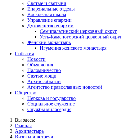
Святые и святыни
Епархиальные отделы
Воскресная школа
Управление епархии
Духовенство епархии
Семипалатинский церковный округ
Усть-Каменогорский церковный округ
Женский монастырь
Игумения женского монастыря
События
Новости
Объявления
Паломничество
Святые мощи
Архив событий
Агентство православных новостей
Общество
Церковь и государство
Социальное служение
Службы милосердия
Вы здесь:
Главная
Архипастырь
Визиты и встречи