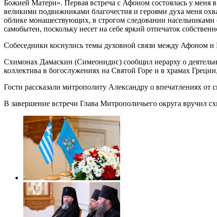
Божией Матери». Первая встреча с Афоном состоялась у меня 
великими подвижниками благочестия и героями духа меня охва
облике монашествующих, в строгом следовании насельниками 
самобытен, поскольку несет на себе яркий отпечаток собственн
Собеседники коснулись темы духовной связи между Афоном и 
Схимонах Дамаскин (Симеонидис) сообщил иерарху о деятельн
коллектива в богослужениях на Святой Горе и в храмах Греци
Гости рассказали митрополиту Александру о впечатлениях от 
В завершение встречи Глава Митрополичьего округа вручил с