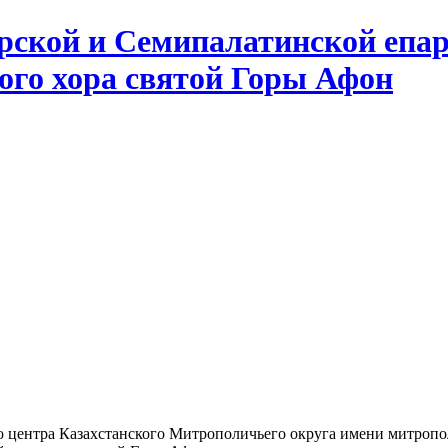
ской и Семипалатинской епар
кого хора святой Горы Афон
го центра Казахстанского Митрополичьего округа имени митропо