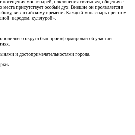
От посещения монастырей, поклонения святыням, общения с
 места присутствует особый дух. Внешне он проявляется в
обому, византийскому времени. Каждый монастырь при этом
аной, народом, культурой».
рополичьего округа был проинформирован об участии
тиях.
тынями и достопримечательностями города.
рки.