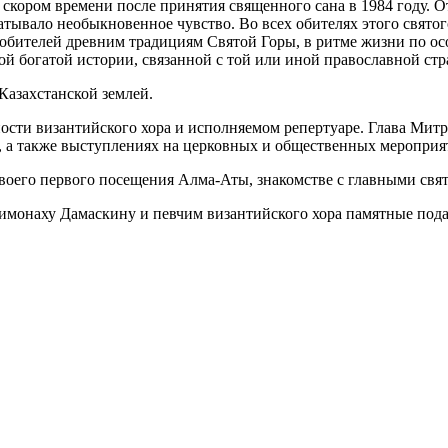
в скором времени после принятия священного сана в 1984 году. 
тывало необыкновенное чувство. Во всех обителях этого святого
обителей древним традициям Святой Горы, в ритме жизни по ос
ой богатой истории, связанной с той или иной православной стр
Казахстанской землей.
ости византийского хора и исполняемом репертуаре. Глава Мит
и, а также выступлениях на церковных и общественных мероприя
своего первого посещения Алма-Аты, знакомстве с главными свя
химонаху Дамаскину и певчим византийского хора памятные пода