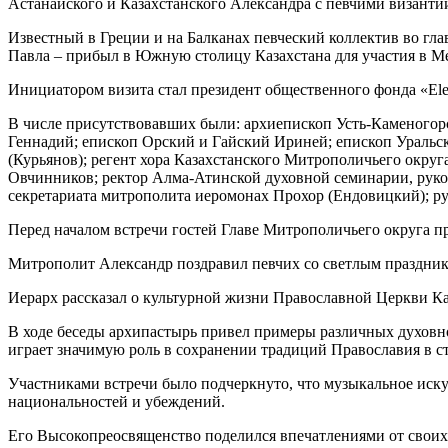
Астанайского и Казахстанского Александра с певчими византи
Известный в Греции и на Балканах певческий коллектив во гл
Павла – прибыл в Южную столицу Казахстана для участия в М
Инициатором визита стал президент общественного фонда «Ele
В числе присутствовавших были: архиепископ Усть-Каменого
Геннадий; епископ Орский и Гайский Ириней; епископ Уральс
(Курьянов); регент хора Казахстанского Митрополичьего округ
Овчинников; ректор Алма-Атинской духовной семинарии, руко
секретариата митрополита иеромонах Прохор (Ендовицкий); р
Перед началом встречи гостей Главе Митрополичьего округа п
Митрополит Александр поздравил певчих со светлым праздни
Иерарх рассказал о культурной жизни Православной Церкви Ка
В ходе беседы архипастырь привел примеры различных духовно
играет значимую роль в сохранении традиций Православия в ст
Участниками встречи было подчеркнуто, что музыкальное искус
национальностей и убеждений.
Его Высокопреосвященство поделился впечатлениями от своих 