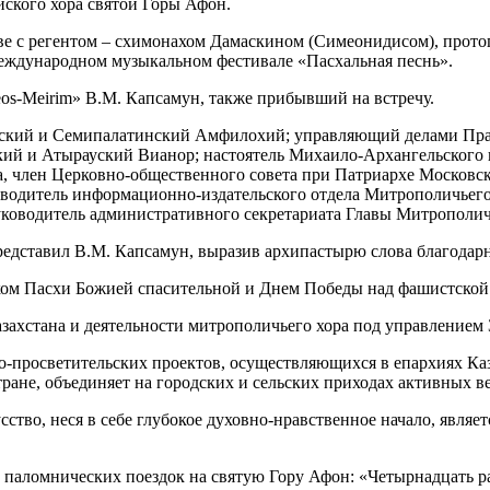
йского хора святой Горы Афон.
аве с регентом – схимонахом Дамаскином (Симеонидисом), прот
еждународном музыкальном фестивале «Пасхальная песнь».
os-Meirim» В.М. Капсамун, также прибывший на встречу.
рский и Семипалатинский Амфилохий; управляющий делами Пра
кий и Атырауский Вианор; настоятель Михаило-Архангельского 
а, член Церковно-общественного совета при Патриархе Московск
водитель информационно-издательского отдела Митрополичьего
уководитель административного секретариата Главы Митрополич
редставил В.М. Капсамун, выразив архипастырю слова благодарн
ком Пасхи Божией спасительной и Днем Победы над фашистской
захстана и деятельности митрополичьего хора под управлением 
-просветительских проектов, осуществляющихся в епархиях Каз
ране, объединяет на городских и сельских приходах активных в
ство, неся в себе глубокое духовно-нравственное начало, явля
паломнических поездок на святую Гору Афон: «Четырнадцать ра