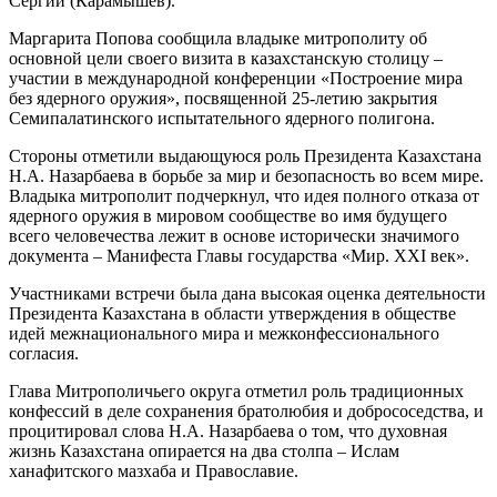
Сергий (Карамышев).
Маргарита Попова сообщила владыке митрополиту об
основной цели своего визита в казахстанскую столицу –
участии в международной конференции «Построение мира
без ядерного оружия», посвященной 25-летию закрытия
Семипалатинского испытательного ядерного полигона.
Стороны отметили выдающуюся роль Президента Казахстана
Н.А. Назарбаева в борьбе за мир и безопасность во всем мире.
Владыка митрополит подчеркнул, что идея полного отказа от
ядерного оружия в мировом сообществе во имя будущего
всего человечества лежит в основе исторически значимого
документа – Манифеста Главы государства «Мир. XXI век».
Участниками встречи была дана высокая оценка деятельности
Президента Казахстана в области утверждения в обществе
идей межнационального мира и межконфессионального
согласия.
Глава Митрополичьего округа отметил роль традиционных
конфессий в деле сохранения братолюбия и добрососедства, и
процитировал слова Н.А. Назарбаева о том, что духовная
жизнь Казахстана опирается на два столпа – Ислам
ханафитского мазхаба и Православие.