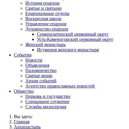
История епархии
Святые и святыни
Епархиальные отделы
Воскресная школа
Управление епархии
Духовенство епархии
Семипалатинский церковный округ
Усть-Каменогорский церковный округ
Женский монастырь
Игумения женского монастыря
События
Новости
Объявления
Паломничество
Святые мощи
Архив событий
Агентство православных новостей
Общество
Церковь и государство
Социальное служение
Службы милосердия
Вы здесь:
Главная
Архипастырь