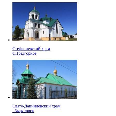
Стефаниевский храм
с.Предгорное
Свято-Данииловский храм
г.Зыряновск