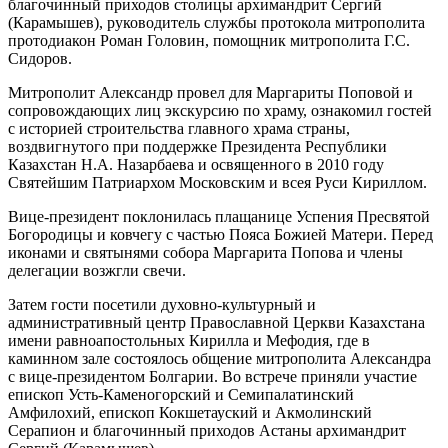
благочинный приходов столицы архимандрит Сергий
(Карамышев), руководитель службы протокола митрополита
протодиакон Роман Головин, помощник митрополита Г.С.
Сидоров.
Митрополит Александр провел для Маргариты Поповой и
сопровождающих лиц экскурсию по храму, ознакомил гостей
с историей строительства главного храма страны,
воздвигнутого при поддержке Президента Республики
Казахстан Н.А. Назарбаева и освященного в 2010 году
Святейшим Патриархом Московским и всея Руси Кириллом.
Вице-президент поклонилась плащанице Успения Пресвятой
Богородицы и ковчегу с частью Пояса Божией Матери. Перед
иконами и святынями собора Маргарита Попова и члены
делегации возжгли свечи.
Затем гости посетили духовно-культурный и
административный центр Православной Церкви Казахстана
имени равноапостольных Кирилла и Мефодия, где в
каминном зале состоялось общение митрополита Александра
с вице-президентом Болгарии. Во встрече приняли участие
епископ Усть-Каменогорский и Семипалатинский
Амфилохий, епископ Кокшетауский и Акмолинский
Серапион и благочинный приходов Астаны архимандрит