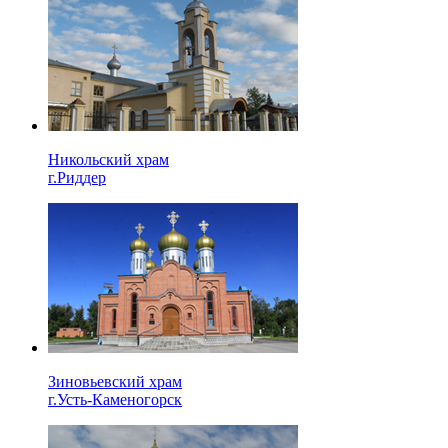
Никольский храм
г.Риддер
Зиновьевский храм
г.Усть-Каменогорск