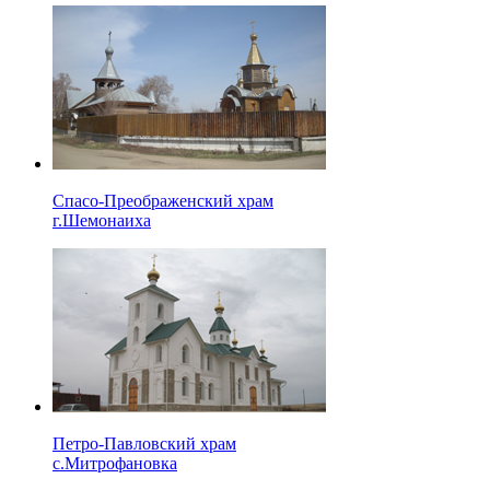
Спасо-Преображенский храм
г.Шемонаиха
Петро-Павловский храм
с.Митрофановка