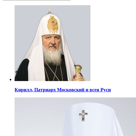
Кирилл,
Патриарх Московский
и всея Руси