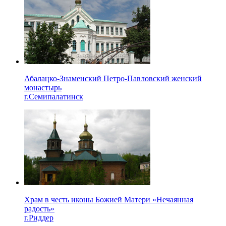
Абалацко-Знаменский Петро-Павловский женский
монастырь
г.Семипалатинск
Храм в честь иконы Божией Матери «Нечаянная
радость»
г.Риддер