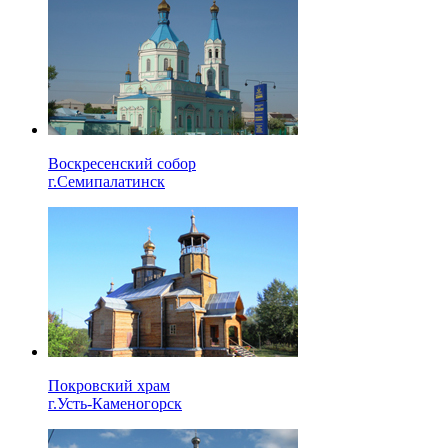
Воскресенский собор
г.Семипалатинск
Покровский храм
г.Усть-Каменогорск