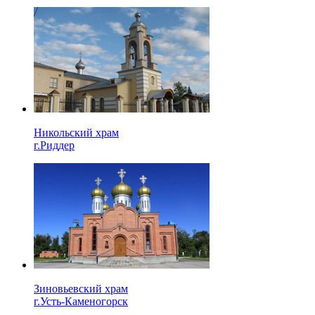
Никольский храм
г.Риддер
Зиновьевский храм
г.Усть-Каменогорск