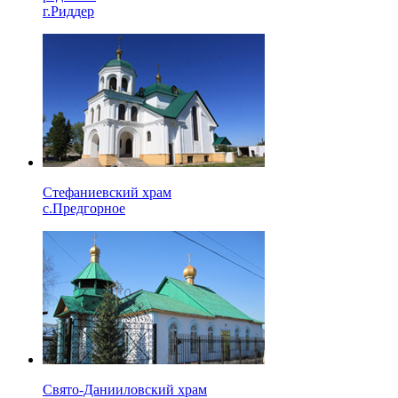
г.Риддер
Стефаниевский храм
с.Предгорное
Свято-Данииловский храм