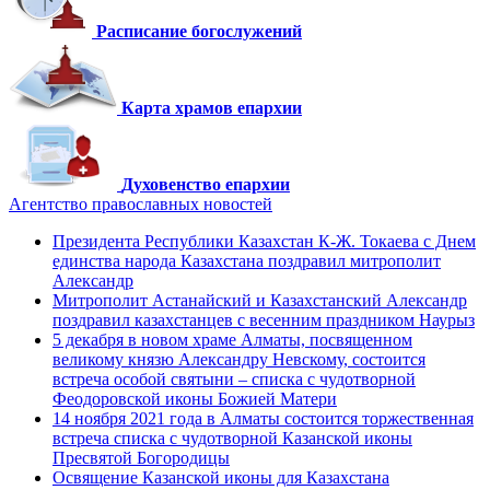
Расписание богослужений
Карта храмов епархии
Духовенство епархии
Агентство православных новостей
Президента Республики Казахстан К-Ж. Токаева с Днем
единства народа Казахстана поздравил митрополит
Александр
Митрополит Астанайский и Казахстанский Александр
поздравил казахстанцев с весенним праздником Наурыз
5 декабря в новом храме Алматы, посвященном
великому князю Александру Невскому, состоится
встреча особой святыни – списка с чудотворной
Феодоровской иконы Божией Матери
14 ноября 2021 года в Алматы состоится торжественная
встреча списка с чудотворной Казанской иконы
Пресвятой Богородицы
Освящение Казанской иконы для Казахстана