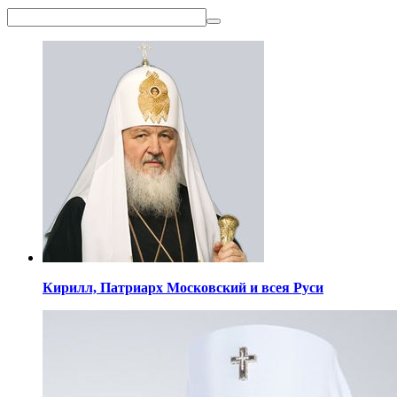
Кирилл,
Патриарх Московский
и всея Руси