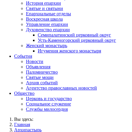
История епархии
Святые и святыни
Епархиальные отделы
Воскресная школа
Управление епархии
Духовенство епархии
Семипалатинский церковный округ
Усть-Каменогорский церковный округ
Женский монастырь
Игумения женского монастыря
События
Новости
Объявления
Паломничество
Святые мощи
Архив событий
Агентство православных новостей
Общество
Церковь и государство
Социальное служение
Службы милосердия
Вы здесь:
Главная
Архипастырь