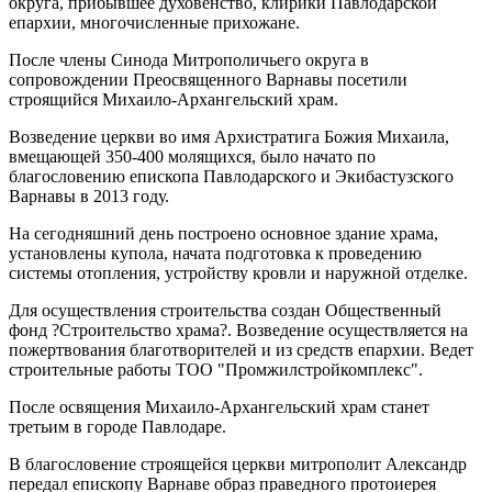
округа, прибывшее духовенство, клирики Павлодарской
епархии, многочисленные прихожане.
После члены Синода Митрополичьего округа в
сопровождении Преосвященного Варнавы посетили
строящийся Михаило-Архангельский храм.
Возведение церкви во имя Архистратига Божия Михаила,
вмещающей 350-400 молящихся, было начато по
благословению епископа Павлодарского и Экибастузского
Варнавы в 2013 году.
На сегодняшний день построено основное здание храма,
установлены купола, начата подготовка к проведению
системы отопления, устройству кровли и наружной отделке.
Для осуществления строительства создан Общественный
фонд ?Строительство храма?. Возведение осуществляется на
пожертвования благотворителей и из средств епархии. Ведет
строительные работы ТОО "Промжилстройкомплекс".
После освящения Михаило-Архангельский храм станет
третьим в городе Павлодаре.
В благословение строящейся церкви митрополит Александр
передал епископу Варнаве образ праведного протоиерея