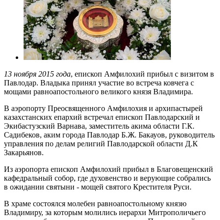
13 ноября 2015 года
, епископ Амфилохий прибыл с визитом в
Павлодар. Владыка принял участие во встреча ковчега с
мощами равноапостольного великого князя Владимира.
В аэропорту Преосвященного Амфилохия и архипастырей
казахстанских епархий встречал епископ Павлодарский и
Экибастузский Варнава, заместитель акима области Г.К.
Садибеков, аким города Павлодар Б.Ж. Бакауов, руководитель
управления по делам религий Павлодарской области Д.К
Закарьянов.
Из аэропорта епископ Амфилохий прибыл в Благовещенский
кафедральный собор, где духовенство и верующие собрались
в ожидании святыни - мощей святого Крестителя Руси.
В храме состоялся молебен равноапостольному князю
Владимиру, за которым молились иерархи Митрополичьего