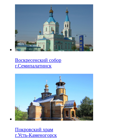
Воскресенский собор
г.Семипалатинск
Покровский храм
г.Усть-Каменогорск