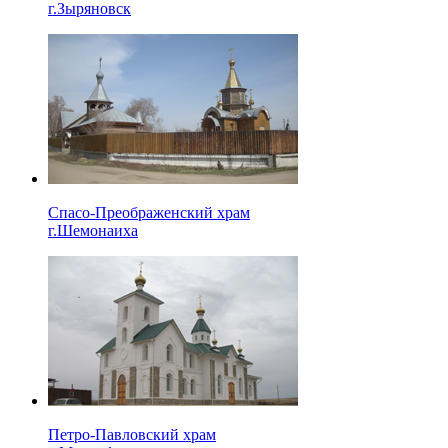
г.Зыряновск
Спасо-Преображенский храм
г.Шемонаиха
Петро-Павловский храм