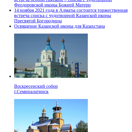
Феодоровской иконы Божией Матери
14 ноября 2021 года в Алматы состоится торжественная
встреча списка с чудотворной Казанской иконы
Пресвятой Богородицы
Освящение Казанской иконы для Казахстана
Воскресенский собор
г.Семипалатинск