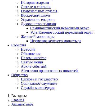
История епархии
Святые и святыни
Епархиальные отделы
Воскресная школа
Управление епархии
Духовенство епархии
Семипалатинский церковный округ
Усть-Каменогорский церковный округ
Женский монастырь
Игумения женского монастыря
События
Новости
Объявления
Паломничество
Святые мощи
Архив событий
Агентство православных новостей
Общество
Церковь и государство
Социальное служение
Службы милосердия
Вы здесь:
Главная
Архипастырь