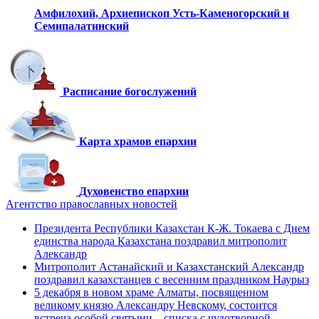
Амфилохий,
Архиепископ Усть-Каменогорский
и
Семипалатинский
Расписание богослужений
Карта храмов епархии
Духовенство епархии
Агентство православных новостей
Президента Республики Казахстан К-Ж. Токаева с Днем
единства народа Казахстана поздравил митрополит
Александр
Митрополит Астанайский и Казахстанский Александр
поздравил казахстанцев с весенним праздником Наурыз
5 декабря в новом храме Алматы, посвященном
великому князю Александру Невскому, состоится
встреча особой святыни – списка с чудотворной