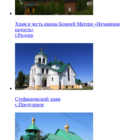
Храм в честь иконы Божией Матери «Нечаянная
радость»
г.Риддер
Стефаниевский храм
с.Предгорное