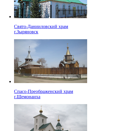
Свято-Данииловский храм
г.Зыряновск
Спасо-Преображенский храм
г.Шемонаиха