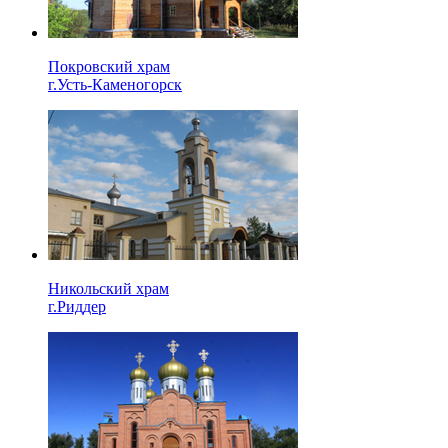
Покровский храм
г.Усть-Каменогорск
Никольский храм
г.Риддер