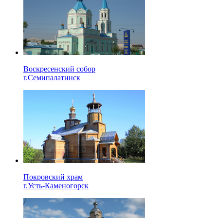
Воскресенский собор
г.Семипалатинск
Покровский храм
г.Усть-Каменогорск