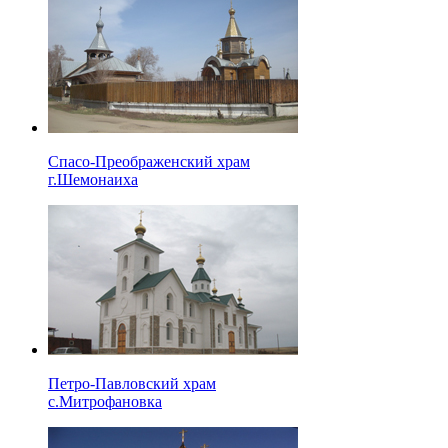
Спасо-Преображенский храм
г.Шемонаиха
Петро-Павловский храм
с.Митрофановка