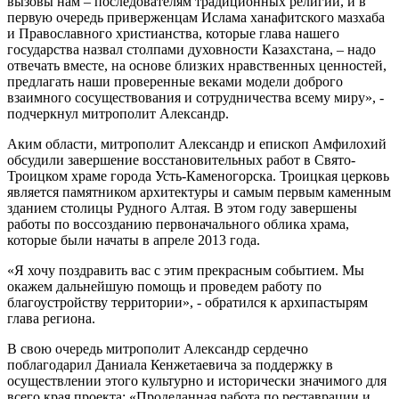
вызовы нам – последователям традиционных религий, и в
первую очередь приверженцам Ислама ханафитского мазхаба
и Православного христианства, которые глава нашего
государства назвал столпами духовности Казахстана, – надо
отвечать вместе, на основе близких нравственных ценностей,
предлагать наши проверенные веками модели доброго
взаимного сосуществования и сотрудничества всему миру», -
подчеркнул митрополит Александр.
Аким области, митрополит Александр и епископ Амфилохий
обсудили завершение восстановительных работ в Свято-
Троицком храме города Усть-Каменогорска. Троицкая церковь
является памятником архитектуры и самым первым каменным
зданием столицы Рудного Алтая. В этом году завершены
работы по воссозданию первоначального облика храма,
которые были начаты в апреле 2013 года.
«Я хочу поздравить вас с этим прекрасным событием. Мы
окажем дальнейшую помощь и проведем работу по
благоустройству территории», - обратился к архипастырям
глава региона.
В свою очередь митрополит Александр сердечно
поблагодарил Даниала Кенжетаевича за поддержку в
осуществлении этого культурно и исторически значимого для
всего края проекта: «Проделанная работа по реставрации и