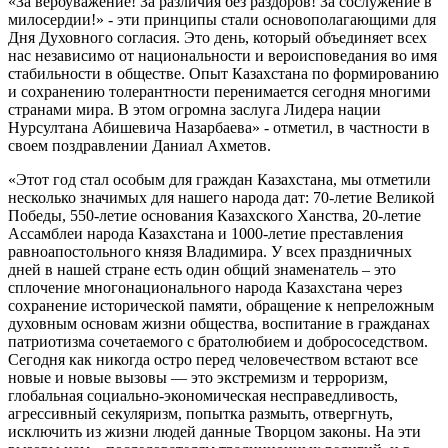
«За вероуважение! За различия без раздоров! За сослужение в
милосердии!» - эти принципы стали основополагающими для
Дня Духовного согласия. Это день, который объединяет всех
нас независимо от национальности и вероисповедания во имя
стабильности в обществе. Опыт Казахстана по формированию
и сохранению толерантности перенимается сегодня многими
странами мира. В этом огромна заслуга Лидера нации
Нурсултана Абишевича Назарбаева» - отметил, в частности в
своем поздравлении Даниал Ахметов.
«Этот год стал особым для граждан Казахстана, мы отметили
несколько значимых для нашего народа дат: 70-летие Великой
Победы, 550-летие основания Казахского Ханства, 20-летие
Ассамблеи народа Казахстана и 1000-летие преставления
равноапостольного князя Владимира. У всех праздничных
дней в нашей стране есть один общий знаменатель – это
сплочение многонационального народа Казахстана через
сохранение исторической памяти, обращение к непреложным
духовным основам жизни общества, воспитание в гражданах
патриотизма сочетаемого с братолюбием и добрососедством.
Сегодня как никогда остро перед человечеством встают все
новые и новые вызовы — это экстремизм и терроризм,
глобальная социально-экономическая несправедливость,
агрессивный секуляризм, попытка размыть, отвергнуть,
исключить из жизни людей данные Творцом законы. На эти