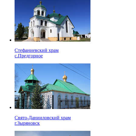
Стефаниевский храм
с.Предгорное
Свято-Данииловский храм
г.Зыряновск