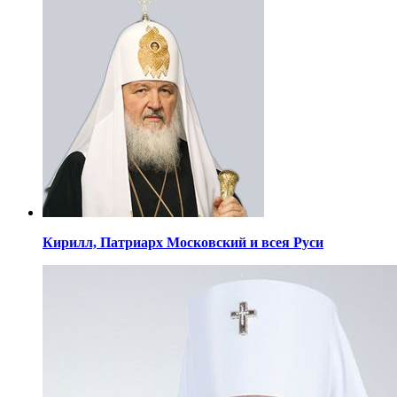
Кирилл,
Патриарх Московский
и всея Руси