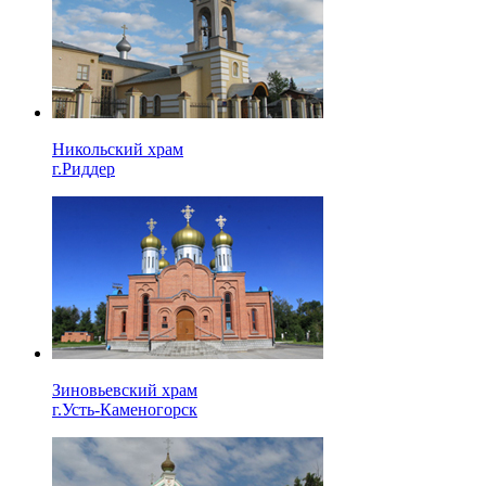
Никольский храм
г.Риддер
Зиновьевский храм
г.Усть-Каменогорск