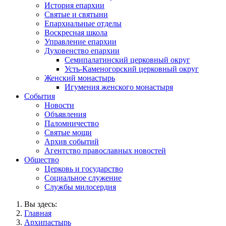
История епархии
Святые и святыни
Епархиальные отделы
Воскресная школа
Управление епархии
Духовенство епархии
Семипалатинский церковный округ
Усть-Каменогорский церковный округ
Женский монастырь
Игумения женского монастыря
События
Новости
Объявления
Паломничество
Святые мощи
Архив событий
Агентство православных новостей
Общество
Церковь и государство
Социальное служение
Службы милосердия
Вы здесь:
Главная
Архипастырь