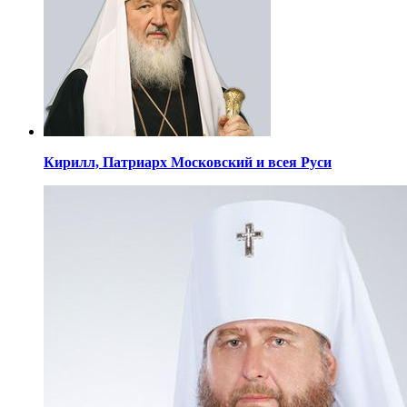
Кирилл,
Патриарх Московский
и всея Руси