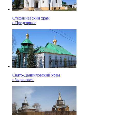
Стефаниевский храм
с.Предгорное
Свято-Данииловский храм
г.Зыряновск