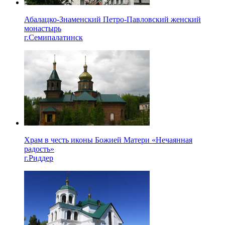
Абалацко-Знаменский Петро-Павловский женский
монастырь
г.Семипалатинск
Храм в честь иконы Божией Матери «Нечаянная
радость»
г.Риддер