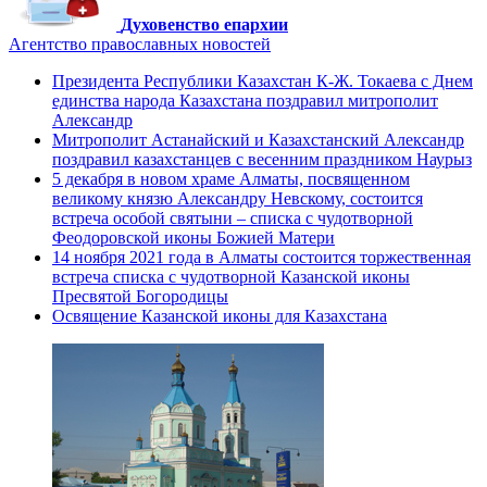
Духовенство епархии
Агентство православных новостей
Президента Республики Казахстан К-Ж. Токаева с Днем
единства народа Казахстана поздравил митрополит
Александр
Митрополит Астанайский и Казахстанский Александр
поздравил казахстанцев с весенним праздником Наурыз
5 декабря в новом храме Алматы, посвященном
великому князю Александру Невскому, состоится
встреча особой святыни – списка с чудотворной
Феодоровской иконы Божией Матери
14 ноября 2021 года в Алматы состоится торжественная
встреча списка с чудотворной Казанской иконы
Пресвятой Богородицы
Освящение Казанской иконы для Казахстана