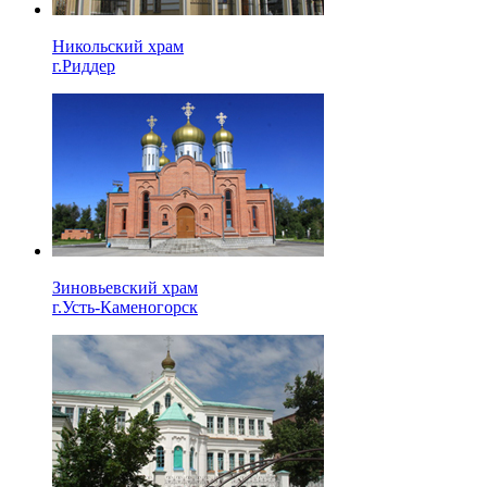
Никольский храм
г.Риддер
Зиновьевский храм
г.Усть-Каменогорск