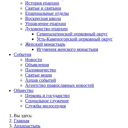
История епархии
Святые и святыни
Епархиальные отделы
Воскресная школа
Управление епархии
Духовенство епархии
Семипалатинский церковный округ
Усть-Каменогорский церковный округ
Женский монастырь
Игумения женского монастыря
События
Новости
Объявления
Паломничество
Святые мощи
Архив событий
Агентство православных новостей
Общество
Церковь и государство
Социальное служение
Службы милосердия
Вы здесь:
Главная
Архипастырь