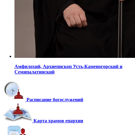
Амфилохий,
Архиепископ Усть-Каменогорский
и
Семипалатинский
Расписание богослужений
Карта храмов епархии