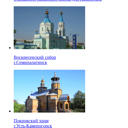
Воскресенский собор
г.Семипалатинск
Покровский храм
г.Усть-Каменогорск