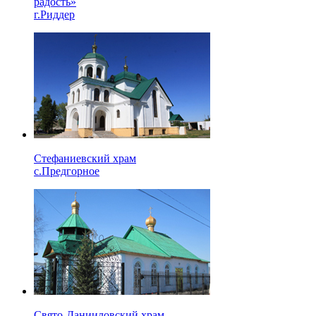
радость»
г.Риддер
Стефаниевский храм
с.Предгорное
Свято-Данииловский храм