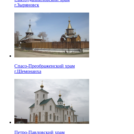
г.Зыряновск
Спасо-Преображенский храм
г.Шемонаиха
Петро-Павловский храм