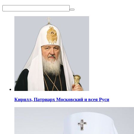
Кирилл,
Патриарх Московский
и всея Руси