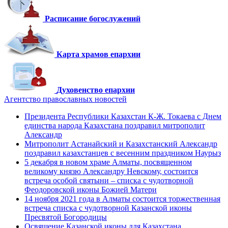
Расписание богослужений
Карта храмов епархии
Духовенство епархии
Агентство православных новостей
Президента Республики Казахстан К-Ж. Токаева с Днем
единства народа Казахстана поздравил митрополит
Александр
Митрополит Астанайский и Казахстанский Александр
поздравил казахстанцев с весенним праздником Наурыз
5 декабря в новом храме Алматы, посвященном
великому князю Александру Невскому, состоится
встреча особой святыни – списка с чудотворной
Феодоровской иконы Божией Матери
14 ноября 2021 года в Алматы состоится торжественная
встреча списка с чудотворной Казанской иконы
Пресвятой Богородицы
Освящение Казанской иконы для Казахстана