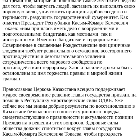
экстремистов, которые использовали самые жестокие средства
для того, чтобы запугать людей, заставить их выполнять свою
порочную волю, уничтожить принципы добрососедства и
терпимости, разрушить государственный суверенитет. Как
отметил Президент Республики Касым-Жомарт Кемелевич
Токаев: «нам пришлось иметь дело с вооруженными и
подготовленными бандитами, как местными, так и
иностранными. Именно с бандитами и террористами».
Совершенные в священные Рождественские дни циничные
злодеяния требуют решительного осуждения, всестороннего
противодействия и безотлагательного усиления
сотрудничества всего мирового сообщества по
противодействию терроризму. Хаос и насилие должны быть
остановлены во имя торжества правды и мирной жизни
граждан.
Православная Церковь Казахстана всецело поддерживает
мудрое своевременное решение главы государства призвать на
помощь в Республику миротворческие силы ОДКБ. Уже
сейчас все мы видим добрые результаты по восстановлению в
Казахстане безопасности и конституционного порядка,
свидетельствующие о правильности и актуальности позиции
Президента в решении этих вопросов. Здоровые силы
общества должны сплотиться вокруг главы государства
Касым-Жомарта Кемелевича Токаева, чтобы преодолеть