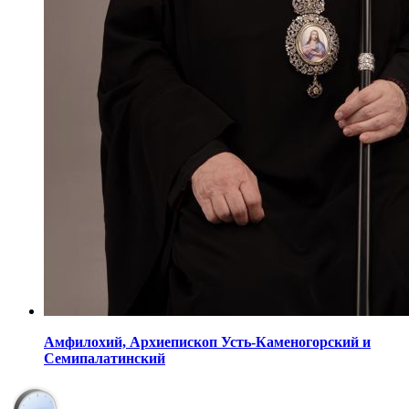
Амфилохий,
Архиепископ Усть-Каменогорский
и
Семипалатинский