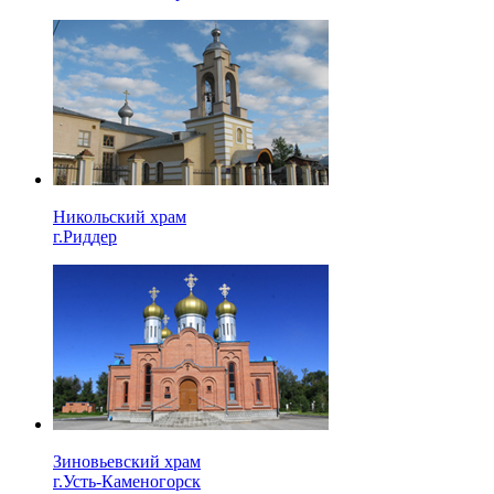
Никольский храм
г.Риддер
Зиновьевский храм
г.Усть-Каменогорск