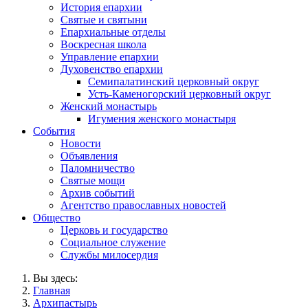
История епархии
Святые и святыни
Епархиальные отделы
Воскресная школа
Управление епархии
Духовенство епархии
Семипалатинский церковный округ
Усть-Каменогорский церковный округ
Женский монастырь
Игумения женского монастыря
События
Новости
Объявления
Паломничество
Святые мощи
Архив событий
Агентство православных новостей
Общество
Церковь и государство
Социальное служение
Службы милосердия
Вы здесь:
Главная
Архипастырь