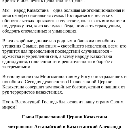
кризис и обеспечить целостность страны.
Мы – народ Казахстана – одна большая многонациональная и
многоконфессиональная семья. Постараемся в нелегких
обстоятельствах проявлять сочувствие, оказывать внимание и
поддержку тем, кого коснулась беда, помогать страждущим,
ободрять опечаленных и унывающих.
В эти скорбные дни желаю родным и близким погибших
утешения Свыше, раненым – скорейшего исцеления, всем, кто
трудится для преодоления последствий случившегося –
мужества и укрепления сил, а всему народу Казахстана –
единодушия, сплоченности и решительности в борьбе с
экстремизмом.
Возношу молитвы Многомилостивому Богу о пострадавших и
погибших. Сегодня духовенство Православной Церкви
Казахстана совершит заупокойные богослужения о павших от
рук террористов казахстанцах.
Пусть Всемогущий Господь благословит нашу страну Своим
миром!
Глава Православной Церкви Казахстана
митрополит Астанайский и Казахстанский Александр