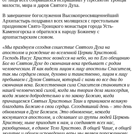
милости, мира и даров Святого Духа.
В завершение богослужения Высокопреосвященнейший
Архипастырь поздравил всех молящихся с престольным
праздником Свято-Троицкого монастыря города Усть-
Каменогорска и обратился к народу Божиему с
архипастырским словом.
«Мы празднуем сегодня сошествие Святого Духа на
апостолов и рождение во вселенной Церкви Христовой.
Господь Иисус Христос вознёсся на небо, но по Его обещанию
Бог во Святом Духе до скончания века пребывает с родом
человеческим. И как видели лицом к лицу апостолы Спасителя,
так мы сердцем своим, духовно и таинственно, лицом к лицу
пребываем с Духом Святым, который с нами во все дни до
скончания века. Божественная сила Спасителя становится и
нашей человеческой силой, когда мы творим дела милосердия,
когда живем добродетельно и по закону Божию, когда
причащаемся Святых Христовых Таин и принимаем великую
благодать Божию в свои сердца.
Сегодняшний день – это день
обновления в Духе Божием. Это обновление, некогда
коснувшееся апостолов, и сделавшее из группы людей Церковь
Христову, ныне приходит к нам, и соединяет всех нас,
разобщенных, в единое Тело Христово. В общей Чаше, в общей
молитве и общем исповедании веры мы являем пораженному