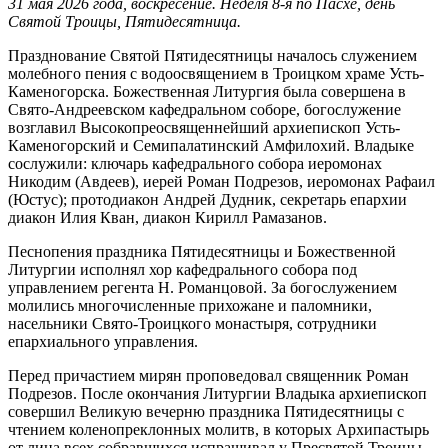
31 мая 2026 года, воскресение. Неделя 8-я по Пасхе, день
Святой Троицы, Пятидесятница.
Празднование Святой Пятидесятницы началось служением
молебного пения с водоосвящением в Троицком храме Усть-
Каменогорска. Божественная Литургия была совершена в
Свято-Андреевском кафедральном соборе, богослужение
возглавил Высокопреосвященнейший архиепископ Усть-
Каменогорский и Семипалатинский Амфилохий. Владыке
сослужили: ключарь кафедрального собора иеромонах
Никодим (Авдеев), иерей Роман Подрезов, иеромонах Рафаил
(Юстус); протодиакон Андрей Дудник, секретарь епархии
диакон Илия Кван, диакон Кирилл Рамазанов.
Песнопения праздника Пятидесятницы и Божественной
Литургии исполнял хор кафедрального собора под
управлением регента Н. Романцовой. За богослужением
молились многочисленные прихожане и паломники,
насельники Свято-Троицкого монастыря, сотрудники
епархиального управления.
Перед причастием мирян проповедовал священник Роман
Подрезов. После окончания Литургии Владыка архиепископ
совершил Великую вечерню праздника Пятидесятницы с
чтением коленопреклонных молитв, в которых Архипастырь
от лица всех собравшихся испрашивал у Пресвятой Троицы