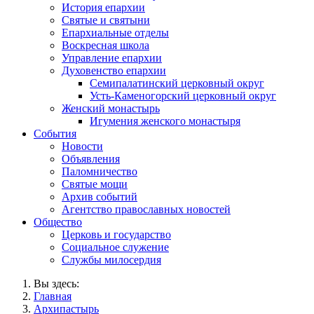
История епархии
Святые и святыни
Епархиальные отделы
Воскресная школа
Управление епархии
Духовенство епархии
Семипалатинский церковный округ
Усть-Каменогорский церковный округ
Женский монастырь
Игумения женского монастыря
События
Новости
Объявления
Паломничество
Святые мощи
Архив событий
Агентство православных новостей
Общество
Церковь и государство
Социальное служение
Службы милосердия
Вы здесь:
Главная
Архипастырь