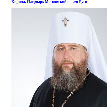
Кирилл,
Патриарх Московский
и всея Руси