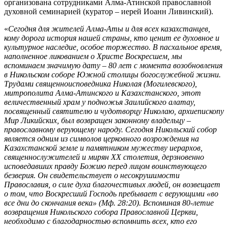
организована сотрудниками Алма-Атинской православной
духовной семинарией (куратор – иерей Иоанн Ливинский).
«
Сегодня для жителей Алма-Аты и для всех казахстанцев,
кому дорога история нашей страны, кто ценит ее духовное и
культурное наследие, особое торжество. В пасхальное время,
наполненное ликованием о Христе Воскресшем, мы
вспоминаем значимую дату – 80 лет с момента возобновления
в Никольском соборе Южной столицы богослужебной жизни.
Трудами священноисповедника Николая (Могилевского),
митрополита Алма-Атинского и Казахстанского, этот
величественный храм у подножья Заилийского алатау,
посвященный святителю и чудотворцу Николаю, архиепископу
Мир Ликийских, был возвращен законному владельцу –
православному верующему народу. Сегодня Никольский собор
является одним из символов церковного возрождения на
Казахстанской земле и памятником мужеству иерархов,
священнослужителей и мирян ХХ столетия, дерзновенно
исповедавших правду Божию перед лицом воинствующего
безверия. Он свидетельствует о несокрушимости
Православия, о силе духа благочестивых людей, он возвещает
о том, что Воскресший Господь пребывает с верующими «во
все дни до скончания века» (Мф. 28:20). Вспоминая 80-летие
возвращения Никольского собора Православной Церкви,
необходимо с благодарностью вспомнить всех, кто его