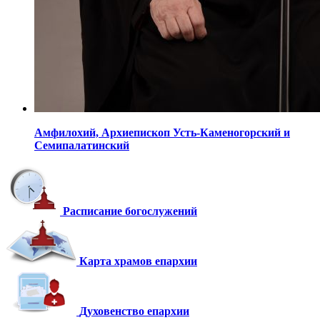
Амфилохий,
Архиепископ Усть-Каменогорский
и
Семипалатинский
Расписание богослужений
Карта храмов епархии
Духовенство епархии