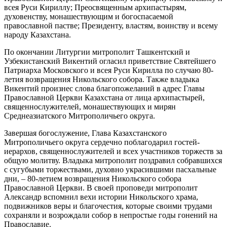
всея Руси Кириллу; Преосвященным архипастырям,
духовенству, монашествующим и богоспасаемой
православной пастве; Президенту, властям, воинству и всему
народу Казахстана.
По окончании Литургии митрополит Ташкентский и
Узбекистанский Викентий огласил приветствие Святейшего
Патриарха Московского и всея Руси Кирилла по случаю 80-
летия возвращения Никольского собора. Также владыка
Викентий произнес слова благопожеланий в адрес Главы
Православной Церкви Казахстана от лица архипастырей,
священнослужителей, монашествующих и мирян
Среднеазиатского Митрополичьего округа.
Завершая богослужение, Глава Казахстанского
Митрополичьего округа сердечно поблагодарил гостей-
иерархов, священнослужителей и всех участников торжеств за
общую молитву. Владыка митрополит поздравил собравшихся
с сугубыми торжествами, духовно украсившими пасхальные
дни, – 80-летием возвращения Никольского собора
Православной Церкви. В своей проповеди митрополит
Александр вспомнил вехи истории Никольского храма,
подвижников веры и благочестия, которые своими трудами
сохраняли и возрождали собор в непростые годы гонений на
Православие.