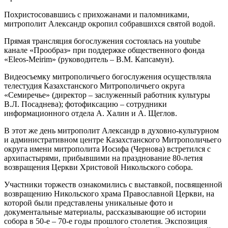
Похристосовавшись с прихожанами и паломниками,
митрополит Александр окропил собравшихся святой водой.
Прямая трансляция богослужения состоялась на youtube
канале «Прообраз» при поддержке общественного фонда
«Eleos-Meirim» (руководитель – В.М. Капсамун).
Видеосъемку митрополичьего богослужения осуществляла
телестудия Казахстанского Митрополичьего округа
«Семиречье» (директор – заслуженный работник культуры
В.Л. Посаднева); фотофиксацию – сотрудники
информационного отдела А. Халин и А. Щеглов.
В этот же день митрополит Александр в духовно-культурном
и административном центре Казахстанского Митрополичьего
округа имени митрополита Иосифа (Чернова) встретился с
архипастырями, прибывшими на празднование 80-летия
возвращения Церкви Христовой Никольского собора.
Участники торжеств ознакомились с выставкой, посвященной
возвращению Никольского храма Православной Церкви, на
которой были представлены уникальные фото и
документальные материалы, рассказывающие об истории
собора в 50-е – 70-е годы прошлого столетия. Экспозиция