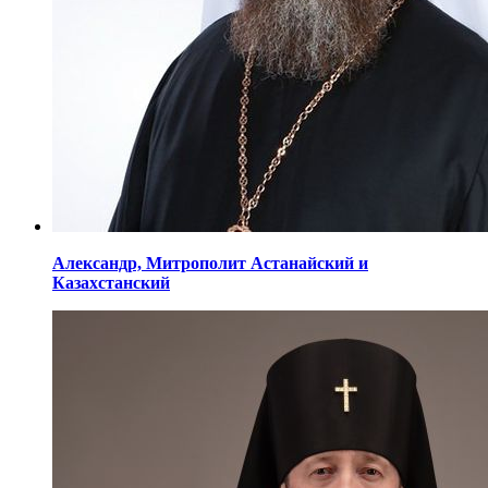
Александр,
Митрополит Астанайский
и
Казахстанский