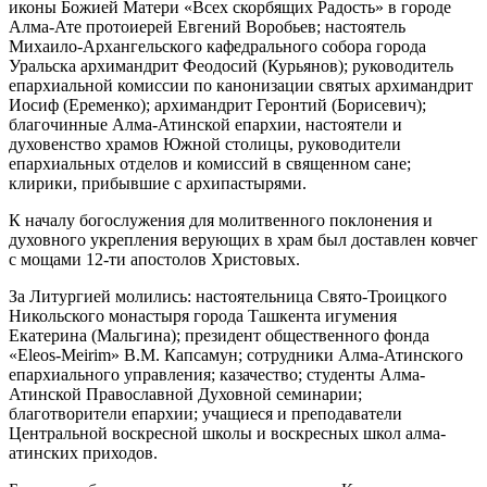
иконы Божией Матери «Всех скорбящих Радость» в городе
Алма-Ате протоиерей Евгений Воробьев; настоятель
Михаило-Архангельского кафедрального собора города
Уральска архимандрит Феодосий (Курьянов); руководитель
епархиальной комиссии по канонизации святых архимандрит
Иосиф (Еременко); архимандрит Геронтий (Борисевич);
благочинные Алма-Атинской епархии, настоятели и
духовенство храмов Южной столицы, руководители
епархиальных отделов и комиссий в священном сане;
клирики, прибывшие с архипастырями.
К началу богослужения для молитвенного поклонения и
духовного укрепления верующих в храм был доставлен ковчег
с мощами 12-ти апостолов Христовых.
За Литургией молились: настоятельница Свято-Троицкого
Никольского монастыря города Ташкента игумения
Екатерина (Мальгина); президент общественного фонда
«Eleos-Meirim» В.М. Капсамун; сотрудники Алма-Атинского
епархиального управления; казачество; студенты Алма-
Атинской Православной Духовной семинарии;
благотворители епархии; учащиеся и преподаватели
Центральной воскресной школы и воскресных школ алма-
атинских приходов.