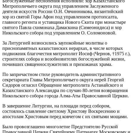
Богослужебные песнопения исполняли: хор Казахстанского
Митрополичьего округа под управлением Заслуженного
деятеля искусств России О.Н. Овчинникова, византийский
хор из святой Горы Афон под управлением протопсалта,
главного регента и уставщика Нового Скита при монастыре
святого Павла схимонаха Дамаскина (Симеонидиса) и хор
Никольского собора под управлением О. Соломоновой.
За Литургией возносились заупокойные молитвы о
приснопамятных казахстанских иерархах, в числе которых
подвижник благочестия митрополит Иосиф (Чернов, †1975 г.),
строителях собора и возобновителях богослужебной жизни,
почивших священнослужителях и прихожанах храма.
По запричастном стихе руководитель административного
секретариата Главы Митрополичьего округа иерей Георгий
Сидоров огласил Обращение митрополита Астанайского и
Казахстанского Александра по случаю 80-летия возвращения
Никольского собора города Алма-Аты Православной Церкви.
В завершение Литургии, на площади перед собором,
состоялось славление светлому Христову Воскресению и
апостолам Христовым перед ковчегом с их святыми мощами.
Было провозглашено многолетие Предстоятелю Русской
Православной Церкви Святейшему Патриарху Московскому и