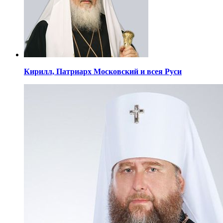
Кирилл,
Патриарх Московский
и всея Руси