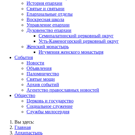
История епархии
Святые и святыни
Епархиальные отделы
Воскресная школа
Управление епархии
Духовенство епархии
Семипалатинский церковный округ
Усть-Каменогорский церковный округ
Женский монастырь
Игумения женского монастыря
События
Новости
Объявления
Паломничество
Святые мощи
Архив событий
Агентство православных новостей
Общество
Церковь и государство
Социальное служение
Службы милосердия
Вы здесь:
Главная
Архипастырь