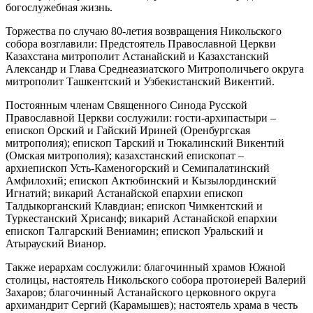
богослужебная жизнь.
Торжества по случаю 80-летия возвращения Никольского
собора возглавили: Предстоятель Православной Церкви
Казахстана митрополит Астанайский и Казахстанский
Александр и Глава Среднеазиатского Митрополичьего округа
митрополит Ташкентский и Узбекистанский Викентий.
Постоянным членам Священного Синода Русской
Православной Церкви сослужили: гости-архипастыри –
епископ Орский и Гайский Ириней (Оренбургская
митрополия); епископ Тарский и Тюкалинский Викентий
(Омская митрополия); казахстанский епископат –
архиепископ Усть-Каменогорский и Семипалатинский
Амфилохий; епископ Актюбинский и Кызылординский
Игнатий; викарий Астанайской епархии епископ
Талдыкорганский Клавдиан; епископ Чимкентский и
Туркестанский Хрисанф; викарий Астанайской епархии
епископ Талгарский Вениамин; епископ Уральский и
Атырауский Вианор.
Также иерархам сослужили: благочинный храмов Южной
столицы, настоятель Никольского собора протоиерей Валерий
Захаров; благочинный Астанайского церковного округа
архимандрит Сергий (Карамышев); настоятель храма в честь