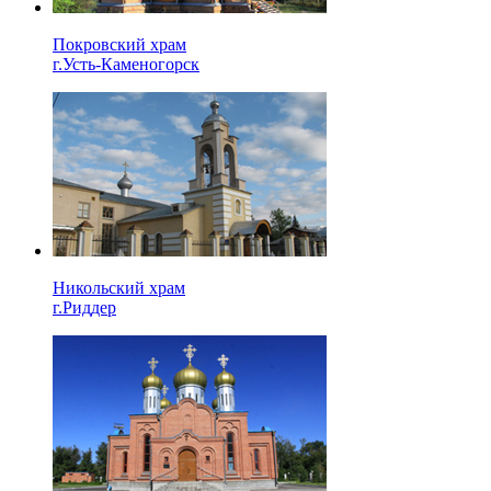
Покровский храм
г.Усть-Каменогорск
Никольский храм
г.Риддер