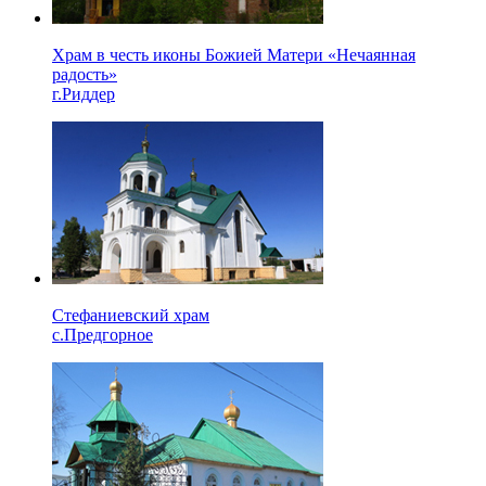
Храм в честь иконы Божией Матери «Нечаянная
радость»
г.Риддер
Стефаниевский храм
с.Предгорное