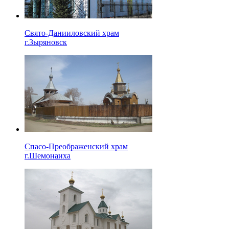
Свято-Данииловский храм
г.Зыряновск
Спасо-Преображенский храм
г.Шемонаиха