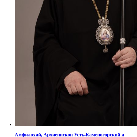
Амфилохий,
Архиепископ Усть-Каменогорский
и