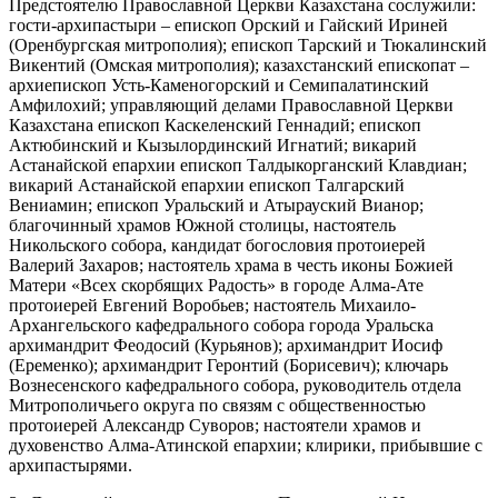
Предстоятелю Православной Церкви Казахстана сослужили:
гости-архипастыри – епископ Орский и Гайский Ириней
(Оренбургская митрополия); епископ Тарский и Тюкалинский
Викентий (Омская митрополия); казахстанский епископат –
архиепископ Усть-Каменогорский и Семипалатинский
Амфилохий; управляющий делами Православной Церкви
Казахстана епископ Каскеленский Геннадий; епископ
Актюбинский и Кызылординский Игнатий; викарий
Астанайской епархии епископ Талдыкорганский Клавдиан;
викарий Астанайской епархии епископ Талгарский
Вениамин; епископ Уральский и Атырауский Вианор;
благочинный храмов Южной столицы, настоятель
Никольского собора, кандидат богословия протоиерей
Валерий Захаров; настоятель храма в честь иконы Божией
Матери «Всех скорбящих Радость» в городе Алма-Ате
протоиерей Евгений Воробьев; настоятель Михаило-
Архангельского кафедрального собора города Уральска
архимандрит Феодосий (Курьянов); архимандрит Иосиф
(Еременко); архимандрит Геронтий (Борисевич); ключарь
Вознесенского кафедрального собора, руководитель отдела
Митрополичьего округа по связям с общественностью
протоиерей Александр Суворов; настоятели храмов и
духовенство Алма-Атинской епархии; клирики, прибывшие с
архипастырями.