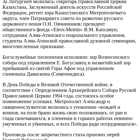
За Литургией молились: секретарь Православной Церкви
Казахстана, Заслуженный деятель искусств Российской
Федерации, регент хора Казахстанского Митрополичьего
округа, член Патриаршего совета по развитию русского
церковного пения О.Н. Овчинников; президент
общественного фонда «Eleos-Meirim» В.М. Капсамун;
сотрудники Алма-Атинского епархиального управления,
студенты Алма-Атинской православной духовной семинарии,
многочисленные прихожане.
Богослужебные песнопения исполняли: хор Вознесенского
собора под управлением Е. Богуславец и византийский хор
прибывший из святой Горы Афон под управлением
схимонаха Дамаскина (Симеонидиса).
В День Победы в Великой Отечественной войне, в
соответствие с Определением Архиерейского Собора Русской
Православной Церкви 1994 года, состоялось особое
поминовение усопших. Митрополит Александр и
священнослужители молились о упокоении «вождей и
воинов, на поле брани жизнь свою положивших, от ран и
глада скончавшихся, в пленении и горьких работах невинно
умученных и убиенных, и всех Победы ради потрудившихся».
Проповедь после запричастного стиха произнес иерей