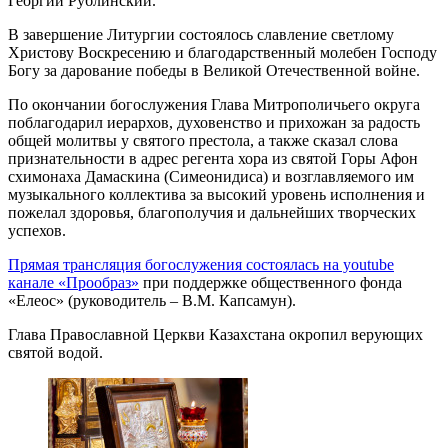
Георгий Рублинский.
В завершение Литургии состоялось славление светлому
Христову Воскресению и благодарственный молебен Господу
Богу за дарование победы в Великой Отечественной войне.
По окончании богослужения Глава Митрополичьего округа
поблагодарил иерархов, духовенство и прихожан за радость
общей молитвы у святого престола, а также сказал слова
признательности в адрес регента хора из святой Горы Афон
схимонаха Дамаскина (Симеонидиса) и возглавляемого им
музыкального коллектива за высокий уровень исполнения и
пожелал здоровья, благополучия и дальнейших творческих
успехов.
Прямая трансляция богослужения состоялась на youtube
канале «Прообраз»
при поддержке общественного фонда
«Елеос» (руководитель – В.М. Капсамун).
Глава Православной Церкви Казахстана окропил верующих
святой водой.