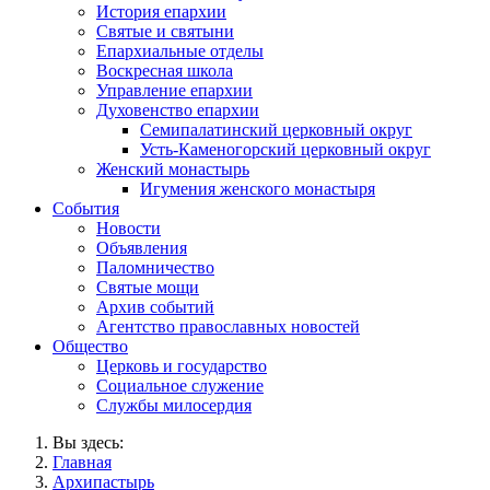
История епархии
Святые и святыни
Епархиальные отделы
Воскресная школа
Управление епархии
Духовенство епархии
Семипалатинский церковный округ
Усть-Каменогорский церковный округ
Женский монастырь
Игумения женского монастыря
События
Новости
Объявления
Паломничество
Святые мощи
Архив событий
Агентство православных новостей
Общество
Церковь и государство
Социальное служение
Службы милосердия
Вы здесь:
Главная
Архипастырь