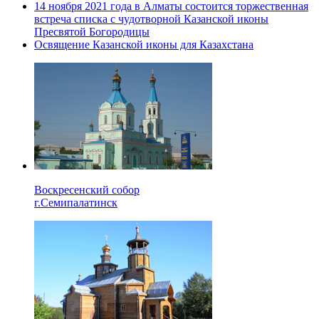
14 ноября 2021 года в Алматы состоится торжественная
встреча списка с чудотворной Казанской иконы
Пресвятой Богородицы
Освящение Казанской иконы для Казахстана
Воскресенский собор
г.Семипалатинск