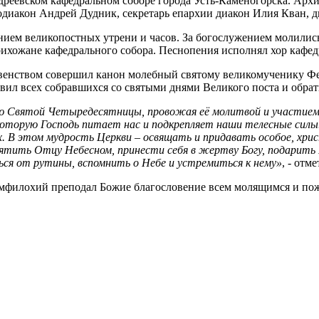
реевском кафедральном соборе города Усть-Каменогорска. Арх
одиакон Андрей Дудник, секретарь епархии диакон Илия Кван, 
ем великопостных утрени и часов. За богослужением молились
ихожане кафедрального собора. Песнопения исполнял хор кафедр
венством совершил канон молебный святому великомученику Фе
ил всех собравшихся со святыми днями Великого поста и обрати
ю Святой Четыредесятницы, провожая её молитвой и участием 
которую Господь питает нас и подкрепляет наши телесные силы.
х. В этом мудрость Церкви – освящать и придавать особое, хри
вятить Отцу Небесном, принести себя в жертву Богу, подарить 
ся от рутины, вспомнить о Небе и устремиться к нему»
, - отм
филохий преподал Божие благословение всем молящимся и поже