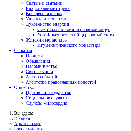
Святые и святыни
Епархиальные отделы
Воскресная школа
Управление епархии
Духовенство епархии
Семипалатинский церковный округ
Усть-Каменогорский церковный округ
Женский монастырь
Игумения женского монастыря
События
Новости
Объявления
Паломничество
Святые мощи
Архив событий
Агентство православных новостей
Общество
Церковь и государство
Социальное служение
Службы милосердия
Вы здесь:
Главная
Архипастырь
Богослужения