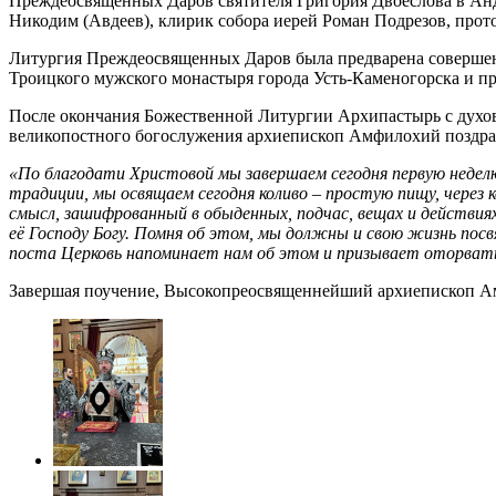
Преждеосвященных Даров святителя Григория Двоеслова в Анд
Никодим (Авдеев), клирик собора иерей Роман Подрезов, прот
Литургия Преждеосвященных Даров была предварена совершени
Троицкого мужского монастыря города Усть-Каменогорска и пр
После окончания Божественной Литургии Архипастырь с духо
великопостного богослужения архиепископ Амфилохий поздрав
«По благодати Христовой мы завершаем сегодня первую недел
традиции, мы освящаем сегодня коливо – простую пищу, через 
смысл, зашифрованный в обыденных, подчас, вещах и действия
её Господу Богу. Помня об этом, мы должны и свою жизнь пос
поста Церковь напоминает нам об этом и призывает оторвать
Завершая поучение, Высокопреосвященнейший архиепископ Ам