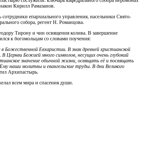
ипастырю сослужили: ключарь кафедрального собора иеромонах
диакон Кирилл Рамазанов.
 сотрудники епархиального управления, насельники Свято-
ального собора, регент Н. Романцова.
одору Тирону и чин освящения колива. В завершение
лся к богомольцам со словами поучения:
в Божественной Евхаристии. В знак древней христианской
 В Церкви Божией много символов, несущих очень глубокий
стианское значение обычной жизни, освящать её и посвящать
Ему наши молитвы и евангельские труды. В дни Великого
етил Архипастырь.
лал всем мира и спасения души.