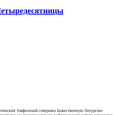
 Четыредесятницы
латинский Амфилохий совершил Божественную Литургию