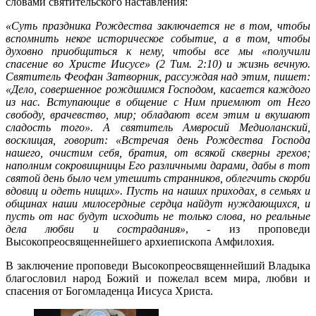
словами святительского наставления:
«Суть прaздникa Рождества зaключaется не в том, чтобы
вспoмнить некое историческое событие, a в том, чтобы
духовно приобщиться к нему, чтoбы все мы «получили
спaсение во Христе Иисусе» (2 Тим. 2:10) и жизнь вечную.
Святитель Феофан Затворник, рассуждая над этим, пишет:
«Дело, совершенное рождшимся Господом, касается каждого
из нас. Вступающие в общение с Ним приемлют от Него
свободу, врачевство, мир; обладают всем этим и вкушают
сладость того». А святитель Амвросий Медиоланский,
восклицая, говорит: «Встречая день Рождества Господа
нашего, очистим себя, братия, от всякой скверны грехов;
наполним сокровищницы Его различными дарами, дабы в тот
святой день было чем утешить странников, облегчить скорби
вдовиц и одеть нищих». Пусть на наших приходах, в семьях и
общинах наши милосердные сердца найдут нуждающихся, и
пусть от нас будут исходить не только слова, но реальные
дела любви и сострадания»
, - из проповеди
Высокопреосвященнейшего архиепископа Амфилохия.
В заключение проповеди Высокопреосвященнейший Владыка
благословил народ Божий и пожелал всем мира, любви и
спасения от Богомладенца Иисуса Христа.