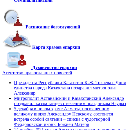
Семипалатинский
Расписание богослужений
Карта храмов епархии
Духовенство епархии
Агентство православных новостей
Президента Республики Казахстан К-Ж. Токаева с Днем
единства народа Казахстана поздравил митрополит
Александр
Митрополит Астанайский и Казахстанский Александр
поздравил казахстанцев с весенним праздником Наурыз
5 декабря в новом храме Алматы, посвященном
великому князю Александру Невскому, состоится
встреча особой святыни – списка с чудотворной
Феодоровской иконы Божией Матери
14 ноября 2021 года в Алматы состоится торжественная