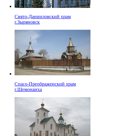
Свято-Данииловский храм
г.Зыряновск
Спасо-Преображенский храм
г.Шемонаиха