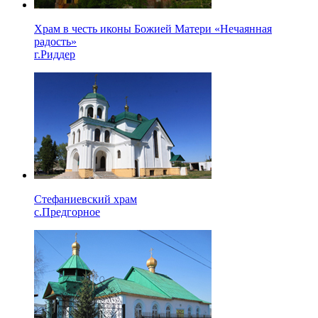
Храм в честь иконы Божией Матери «Нечаянная
радость»
г.Риддер
Стефаниевский храм
с.Предгорное