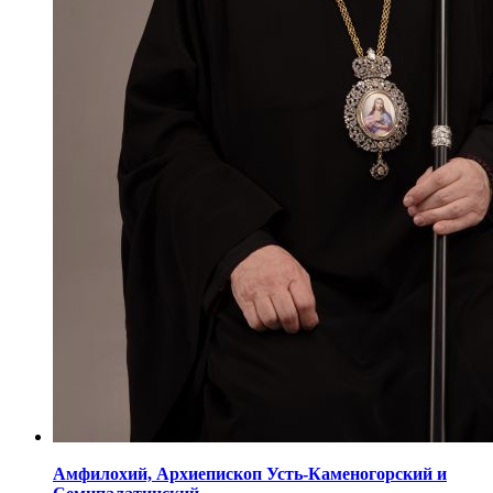
Амфилохий,
Архиепископ Усть-Каменогорский
и