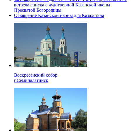
встреча списка с чудотворной Казанской иконы
Пресвятой Богородицы
Освящение Казанской иконы для Казахстана
Воскресенский собор
г.Семипалатинск