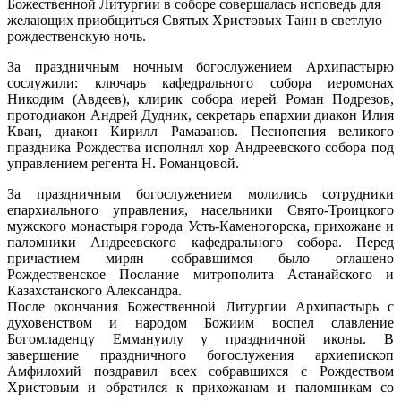
Божественной Литургии в соборе совершалась исповедь для
желающих приобщиться Святых Христовых Таин в светлую
рождественскую ночь.
За праздничным ночным богослужением Архипастырю
сослужили: ключарь кафедрального собора иеромонах
Никодим (Авдеев), клирик собора иерей Роман Подрезов,
протодиакон Андрей Дудник, секретарь епархии диакон Илия
Кван, диакон Кирилл Рамазанов. Песнопения великого
праздника Рождества исполнял хор Андреевского собора под
управлением регента Н. Романцовой.
За праздничным богослужением молились сотрудники
епархиального управления, насельники Свято-Троицкого
мужского монастыря города Усть-Каменогорска, прихожане и
паломники Андреевского кафедрального собора. Перед
причастием мирян собравшимся было оглашено
Рождественское Послание митрополита Астанайского и
Казахстанского Александра.
После окончания Божественной Литургии Архипастырь с
духовенством и народом Божиим воспел славление
Богомладенцу Еммануилу у праздничной иконы. В
завершение праздничного богослужения архиепископ
Амфилохий поздравил всех собравшихся с Рождеством
Христовым и обратился к прихожанам и паломникам со