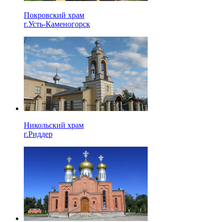
Покровский храм
г.Усть-Каменогорск
Никольский храм
г.Риддер