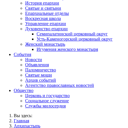
История епархии
Святые и святыни
Епархиальные отделы
Воскресная школа
Управление епархии
Духовенство епархии
Семипалатинский церковный округ
Усть-Каменогорский церковный округ
Женский монастырь
Игумения женского монастыря
События
Новости
Объявления
Паломничество
Святые мощи
Архив событий
Агентство православных новостей
Общество
Церковь и государство
Социальное служение
Службы милосердия
Вы здесь:
Главная
Архипастырь