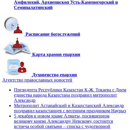
Амфилохий,
Архиепископ Усть-Каменогорский
и
Семипалатинский
Расписание богослужений
Карта храмов епархии
Духовенство епархии
Агентство православных новостей
Президента Республики Казахстан К-Ж. Токаева с Днем
единства народа Казахстана поздравил митрополит
Александр
Митрополит Астанайский и Казахстанский Александр
поздравил казахстанцев с весенним праздником Наурыз
5 декабря в новом храме Алматы, посвященном
великому князю Александру Невскому, состоится
встреча особой святыни – списка с чудотворной