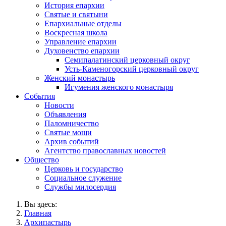
История епархии
Святые и святыни
Епархиальные отделы
Воскресная школа
Управление епархии
Духовенство епархии
Семипалатинский церковный округ
Усть-Каменогорский церковный округ
Женский монастырь
Игумения женского монастыря
События
Новости
Объявления
Паломничество
Святые мощи
Архив событий
Агентство православных новостей
Общество
Церковь и государство
Социальное служение
Службы милосердия
Вы здесь:
Главная
Архипастырь