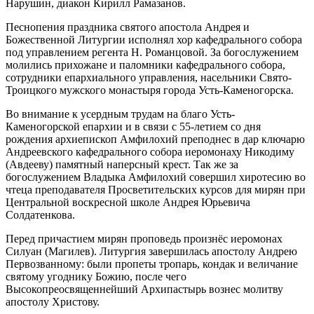
Нарушин, диакон Кирилл Рамазанов.
Песнопения праздника святого апостола Андрея и
Божественной Литургии исполнял хор кафедрального собора
под управлением регента Н. Романцовой. За богослужением
молились прихожане и паломники кафедрального собора,
сотрудники епархиального управления, насельники Свято-
Троицкого мужского монастыря города Усть-Каменогорска.
Во внимание к усердным трудам на благо Усть-
Каменогорской епархии и в связи с 55-летием со дня
рождения архиепископ Амфилохий преподнес в дар ключарю
Андреевского кафедрального собора иеромонаху Никодиму
(Авдееву) памятный наперсный крест. Так же за
богослужением Владыка Амфилохий совершил хиротесию во
чтеца преподавателя Просветительских курсов для мирян при
Центральной воскресной школе Андрея Юрьевича
Солдатенкова.
Перед причастием мирян проповедь произнёс иеромонах
Силуан (Магилев). Литургия завершилась апостолу Андрею
Первозванному: были пропеты тропарь, кондак и величание
святому угоднику Божию, после чего
Высокопреосвященнейший Архипастырь вознес молитву
апостолу Христову.