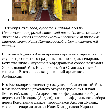
13 декабря 2025 года, суббота. Седмица 27-я по
Пятидесятнице, рождественский пост. Память святого
апостола Андрея Первозванного – престольный праздник
главного храма Усть-Каменогорской и Семипалатинской
епархии.
В столице Рудного Алтая прошли церковные торжества по
случаю престольного праздника главного храма епархии.
Божественную Литургию в кафедральном соборе возглавил
Управляющий Усть-Каменогорской и Семипалатинской
епархией Высокопреосвященнейший архиепископ
Амфилохий.
Его Высокопреосвященству сослужили: благочинный Усть-
Каменогорского церковного округа иеромонах Силуан
(Магилев), ключарь Андреевского кафедрального собора
иеромонах Никодим (Авдеев), клирик кафедрального собора
иерей Константин Дьяков, протодиакон Андрей Дудник,
секретарь епархии диакон Илия Кван, диакон Кирилл