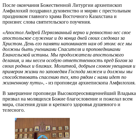
После окончания Божественной Литургии архиепископ
Амфилохий поздравил духовенство и мирян с престольным
праздником главного храма Восточного Казахстана и
произнес слова святительского поучения.
«Апостол Андрей Первозванный верно и ревностно нес свое
апостольское служение и до конца дней своих следовал за
Христом. День его памяти напоминает нам об этом: все мы
должны быть учениками Спасителя и проповедниками
Евангельской истины. Мы продолжатели апостольского
делания, и мы несем особую ответственность пред Богом за
своих родных и близких. Молитвой, добрым словом увещания и
примером жизни по заповедям Господа можем и должны мы
способствовать спасению тех, кто рядом с нами идет по
жизненному пути»
, - из проповеди архиепископа Амфилохия.
В завершение проповеди Высокопреосвященнейший Владыка
призвал на молящихся Божие благословение и пожелал всем
мира, спасения души и крепкого здоровья душевного и
телесного.