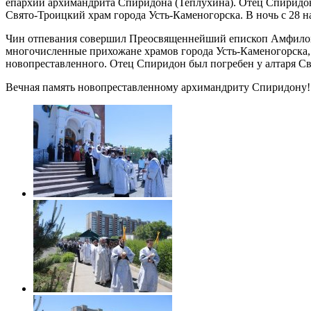
епархии архимандрита Спиридона (Теплухина). Отец Спиридон 
Свято-Троицкий храм города Усть-Каменогорска. В ночь с 28 
Чин отпевания совершил Преосвященнейший епископ Амфилохи
многочисленные прихожане храмов города Усть-Каменогорска, 
новопреставленного. Отец Спиридон был погребен у алтаря Св
Вечная память новопреставленному архимандриту Спиридону!