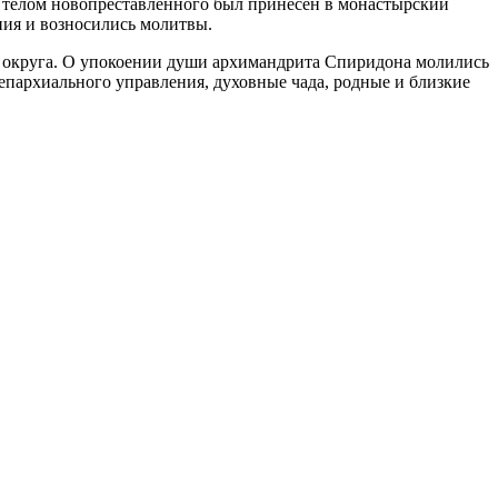
с телом новопреставленного был принесен в монастырский
ния и возносились молитвы.
 округа. О упокоении души архимандрита Спиридона молились
пархиального управления, духовные чада, родные и близкие