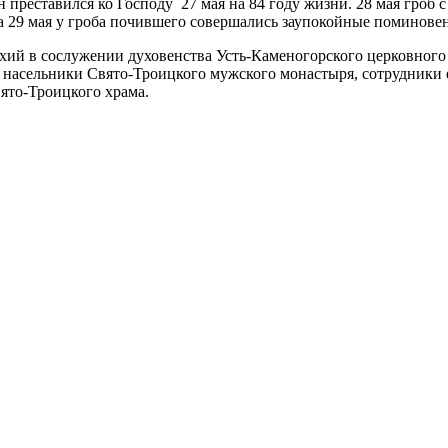
преставился ко Господу 27 мая на 84 году жизни. 28 мая гроб 
на 29 мая у гроба почившего совершались заупокойные поминове
й в сослужении духовенства Усть-Каменогорского церковного
насельники Свято-Троицкого мужского монастыря, сотрудники е
ято-Троицкого храма.