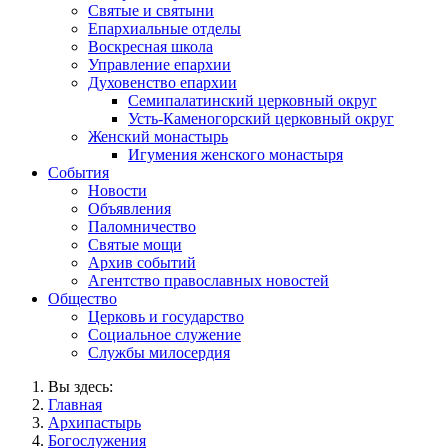
Святые и святыни
Епархиальные отделы
Воскресная школа
Управление епархии
Духовенство епархии
Семипалатинский церковный округ
Усть-Каменогорский церковный округ
Женский монастырь
Игумения женского монастыря
События
Новости
Объявления
Паломничество
Святые мощи
Архив событий
Агентство православных новостей
Общество
Церковь и государство
Социальное служение
Службы милосердия
Вы здесь:
Главная
Архипастырь
Богослужения