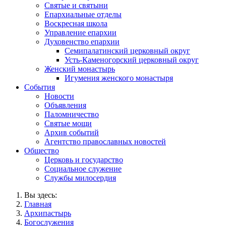
Святые и святыни
Епархиальные отделы
Воскресная школа
Управление епархии
Духовенство епархии
Семипалатинский церковный округ
Усть-Каменогорский церковный округ
Женский монастырь
Игумения женского монастыря
События
Новости
Объявления
Паломничество
Святые мощи
Архив событий
Агентство православных новостей
Общество
Церковь и государство
Социальное служение
Службы милосердия
Вы здесь:
Главная
Архипастырь
Богослужения