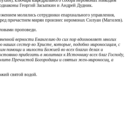
лухин), ключарь кафедрального собора иеромонах Никодим
отодиаконы Георгий Засыпкин и Андрей Дудник.
лужением молились сотрудники епархиального управления,
еред причастием мирян произнес иеромонах Силуан (Магилев).
ловами проповеди.
зненной верности Евангелию до сих пор вдохновляет многих
ю наших сестер во Христе, которые, подобно мироносицам, с
м помощи и милости Божией во всех благих делах и
стоянно прибегать в молитвах к Источнику всех благ Господу,
и молитв Пречистой Богородицы и святых жен-мироносиц, а
жий святой водой.