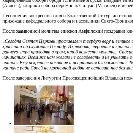
кафедральном соборе города Усть-Каменогорска. Владыке епи
(Авдеев), клирики собора иеромонах Силуан (Магилев) и иере
Песнопения воскресного дня и Божественной Литургии исполня
прихожане кафедрального собора и насельники Свято-Троицко
После заамвонной молитвы епископ Амфилохий поздравил клир
«Сегодня Святая Церковь прославляет твердую веру и великое 
христиан на служение Господу. Их любовь, терпение и кротос
раннего утра приходят в храм, чтоб вознести молитвы Спасит
начинаниях. Всем же нам желаю не ослабевать и не унывать в 
принося Ему искреннее покаяние и испрашивая благословения. 
наипаче ради Своей неизреченной любви не оставит нас без м
После завершения Литургии Преосвященнейший Владыка пожел