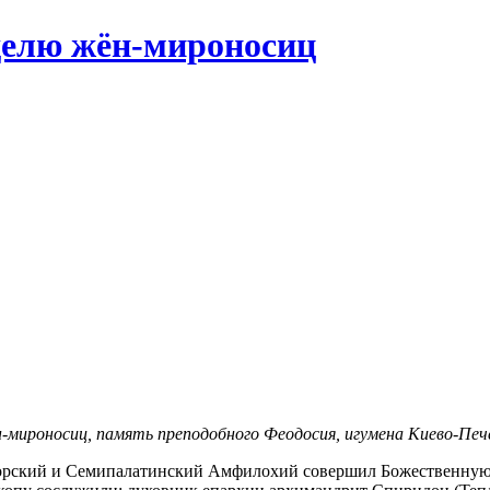
делю жён-мироносиц
ен-мироносиц, память преподобного Феодосия, игумена Киево-Печ
орский и Семипалатинский Амфилохий совершил Божественную 