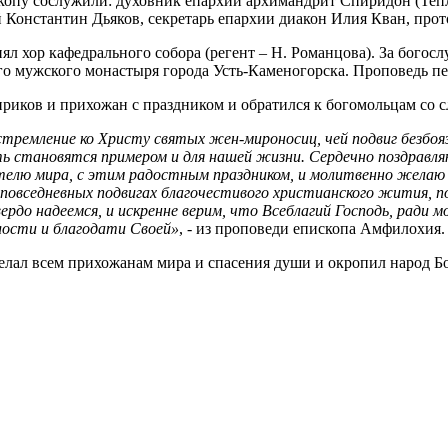
скопу сослужили: духовник епархии архимандрит Спиридон (Теп
й Константин Дьяков, секретарь епархии диакон Илия Кван, пр
л хор кафедрального собора (регент – Н. Романцова). За богос
го мужского монастыря города Усть-Каменогорска. Проповедь п
иков и прихожан с праздником и обратился к богомольцам со с
стремление ко Христу святых жен-мироносиц, чей подвиг безбоя
ть становятся примером и для нашей жизни. Сердечно поздравля
елю мира, с этим радостным праздником, и молитвенно желаю и
повседневных подвигах благочестивого христианского жития, по
Твердо надеемся, и искренне верим, что Всеблагий Господь, рад
илости и благодати Своей»
, - из проповеди епископа Амфилохия.
ал всем прихожанам мира и спасения души и окропил народ Бо