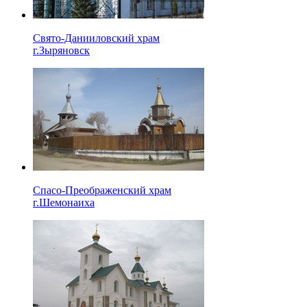
Свято-Данииловский храм
г.Зыряновск
Спасо-Преображенский храм
г.Шемонаиха