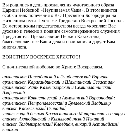
Вы родились в день прославления чудотворного образа
Царицы Небесной «Неупиваемая Чаша». В этом видится
особый знак попечения о Вас Пресвятой Богородицы на
жизненном пути. Пусть же Тридневно Воскресший Господь
Ее материнским предстательством всегда укрепляет Вас
духовно и телесно в подвиге самоотверженного служения
Предстоятеля Православной Церкви Казахстана,
благословляет все Ваши дела и начинания и дарует Вам
многая лета.
ВОИСТИНУ ВОСКРЕСЕ ХРИСТОС!
С почтительной любовью во Христе Воскресшем,
архиепископ Павлодарский и Экибастузский Варнава
архиепископ Карагандинский и Шахтинский Севастиан
архиепископ Усть-Каменогорский и Семипалатинский
Амфилохий
архиепископ Кокшетауский и Акмолинский Варсонофий;
архиепископ Петропавловский и Булаевский Владимир
епископ Каскеленский Геннадий,
управляющий делами Казахстанского Митрополичьего округа
епископ Актюбинский и Кызылординский Игнатий
епископ Талдыкорганский Клавдиан, викарий Астанайской
епархии