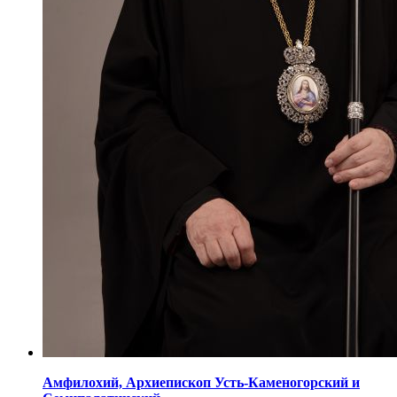
Амфилохий,
Архиепископ Усть-Каменогорский
и