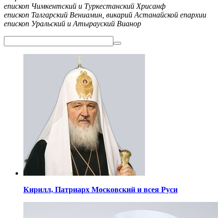
епископ Чимкентский и Туркестанский Хрисанф
епископ Талгарский Вениамин, викарий Астанайской епархии
епископ Уральский и Атырауский Вианор
Кирилл,
Патриарх Московский
и всея Руси