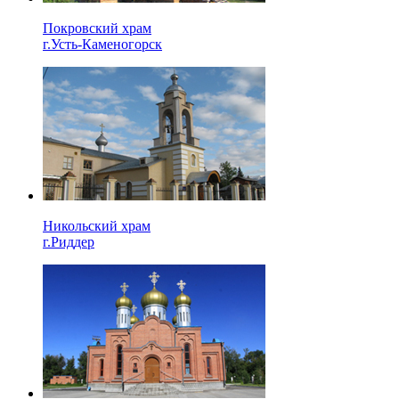
Покровский храм
г.Усть-Каменогорск
Никольский храм
г.Риддер