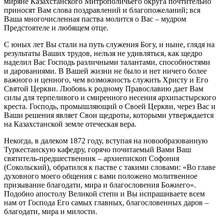
миряне Казахстанского Митрополичьего округа почтительно
приносят Вам слова поздравлений и благопожеланий; вся
Ваша многочисленная паства молится о Вас – мудром
Предстоятеле и любящем отце.
С юных лет Вы стали на путь служения Богу, и ныне, глядя на
результаты Ваших трудов, нельзя не удивляться, как щедро
наделил Вас Господь различными талантами, способностями
и дарованиями. В Вашей жизни не было и нет ничего более
важного и ценного, чем возможность служить Христу и Его
Святой Церкви. Любовь к родному Православию дает Вам
силы для терпеливого и смиренного несения архипастырского
креста. Господь, промышляющий о Своей Церкви, через Вас и
Ваши решения являет Свои щедроты, которыми утверждается
на Казахстанской земле отеческая вера.
Некогда, в далеком 1872 году, вступая на новообразованную
Туркестанскую кафедру, горячо почитаемый Вами Ваш
святитель-предшественник – архиепископ Софония
(Сокольский), обратился к пастве с такими словами: «Во главе
духовного моего общения с вами положено молитвенное
призывание благодати, мира и благословения Божиего».
Подобно апостолу Великой степи и Вы испрашиваете всем
нам от Господа Его самых главных, благословенных даров –
благодати, мира и милости.