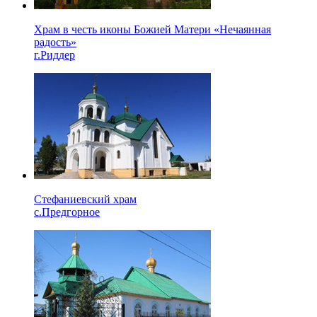
Храм в честь иконы Божией Матери «Нечаянная
радость»
г.Риддер
Стефаниевский храм
с.Предгорное