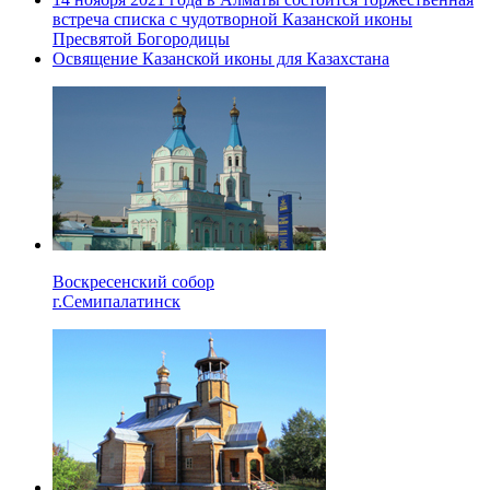
встреча списка с чудотворной Казанской иконы
Пресвятой Богородицы
Освящение Казанской иконы для Казахстана
Воскресенский собор
г.Семипалатинск