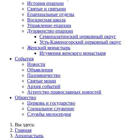
История епархии
Святые и святыни
Епархиальные отделы
Воскресная школа
Управление епархии
Духовенство епархии
Семипалатинский церковный округ
Усть-Каменогорский церковный округ
Женский монастырь
Игумения женского монастыря
События
Новости
Объявления
Паломничество
Святые мощи
Архив событий
Агентство православных новостей
Общество
Церковь и государство
Социальное служение
Службы милосердия
Вы здесь:
Главная
Архипастырь