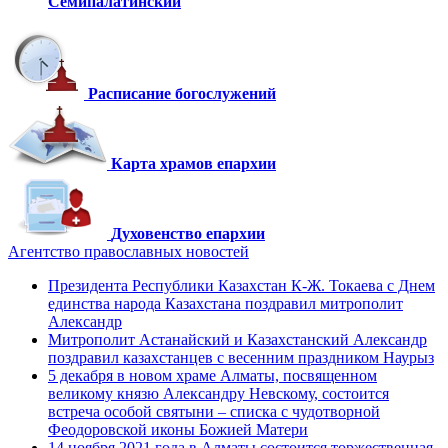
Семипалатинский
Расписание богослужений
Карта храмов епархии
Духовенство епархии
Агентство православных новостей
Президента Республики Казахстан К-Ж. Токаева с Днем
единства народа Казахстана поздравил митрополит
Александр
Митрополит Астанайский и Казахстанский Александр
поздравил казахстанцев с весенним праздником Наурыз
5 декабря в новом храме Алматы, посвященном
великому князю Александру Невскому, состоится
встреча особой святыни – списка с чудотворной
Феодоровской иконы Божией Матери
14 ноября 2021 года в Алматы состоится торжественная