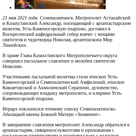
21 мая 2021 года. Семипалатинск
. Митрополит Астанайский
и Казахстанский Александр, посещающий с архипастырским
визитом, Усть-Каменогорскую епархию, доставил в
Воскресенский кафедральный собор ковчег с мощами
святителя и чудотворца Николая, архиепископа Мир
Ликийских.
В храме Глава Казахстанского Митрополичьего округа
совершил пасхальное славление и молебен святителю
Николаю.
Участниками пасхальной молитвы стали епископ Усть-
Каменогорский и Семипалатинский Амфилохий, епископ
Кокшетауский и Акмолинский Серапион, духовенство,
сопровождающее владыку митрополита, и клирики Усть-
Каменогорской епархии.
Иерарх поклонился чтимому списку Семипалатинско-
Абалацкой иконы Божией Матери «Знамение».
В завершение славления митрополит Александр обратился к
архипастырям, священнослужителям и прихожанам с
пасхальным приветствием и поздравил всех с радостью