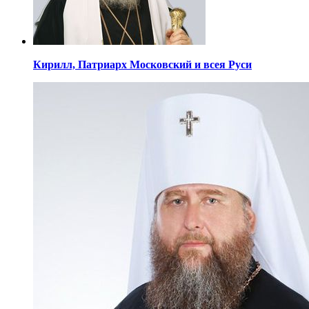
Кирилл,
Патриарх Московский
и всея Руси