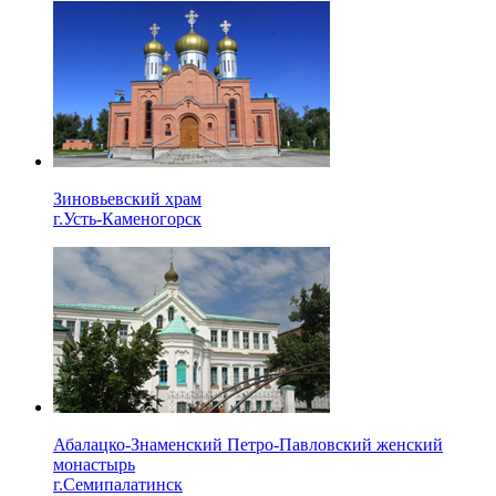
Зиновьевский храм
г.Усть-Каменогорск
Абалацко-Знаменский Петро-Павловский женский
монастырь
г.Семипалатинск