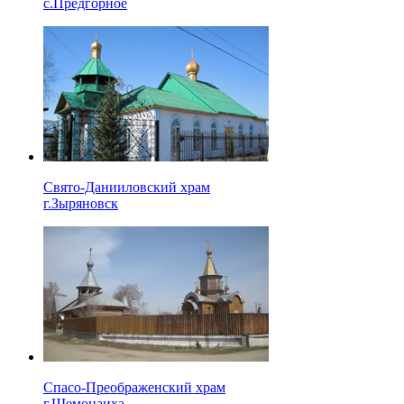
с.Предгорное
Свято-Данииловский храм
г.Зыряновск
Спасо-Преображенский храм
г.Шемонаиха