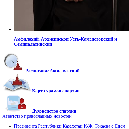
Амфилохий,
Архиепископ Усть-Каменогорский
и
Семипалатинский
Расписание богослужений
Карта храмов епархии
Духовенство епархии
Агентство православных новостей
Президента Республики Казахстан К-Ж. Токаева с Днем