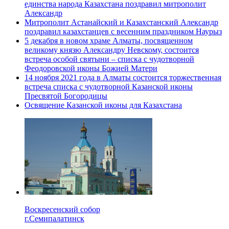
единства народа Казахстана поздравил митрополит
Александр
Митрополит Астанайский и Казахстанский Александр
поздравил казахстанцев с весенним праздником Наурыз
5 декабря в новом храме Алматы, посвященном
великому князю Александру Невскому, состоится
встреча особой святыни – списка с чудотворной
Феодоровской иконы Божией Матери
14 ноября 2021 года в Алматы состоится торжественная
встреча списка с чудотворной Казанской иконы
Пресвятой Богородицы
Освящение Казанской иконы для Казахстана
Воскресенский собор
г.Семипалатинск