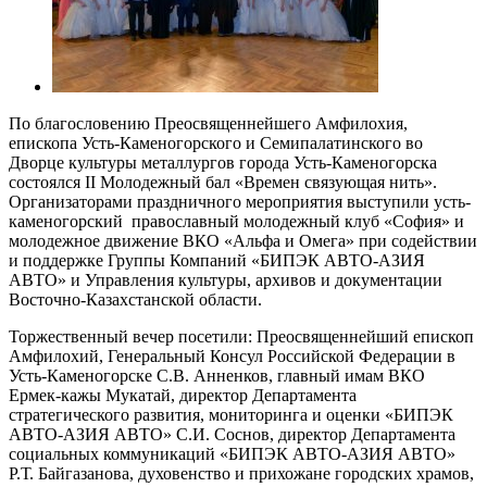
По благословению Преосвященнейшего Амфилохия,
епископа Усть-Каменогорского и Семипалатинского во
Дворце культуры металлургов города Усть-Каменогорска
состоялся II Молодежный бал «Времен связующая нить».
Организаторами праздничного мероприятия выступили усть-
каменогорский православный молодежный клуб «София» и
молодежное движение ВКО «Альфа и Омега» при содействии
и поддержке Группы Компаний «БИПЭК АВТО-АЗИЯ
АВТО» и Управления культуры, архивов и документации
Восточно-Казахстанской области.
Торжественный вечер посетили: Преосвященнейший епископ
Амфилохий, Генеральный Консул Российской Федерации в
Усть-Каменогорске С.В. Анненков, главный имам ВКО
Ермек-кажы Мукатай, директор Департамента
стратегического развития, мониторинга и оценки «БИПЭК
АВТО-АЗИЯ АВТО» С.И. Соснов, директор Департамента
социальных коммуникаций «БИПЭК АВТО-АЗИЯ АВТО»
Р.Т. Байгазанова, духовенство и прихожане городских храмов,