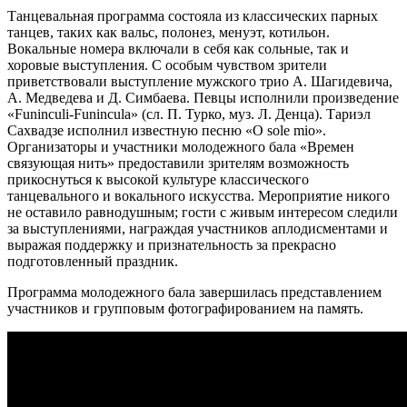
Танцевальная программа состояла из классических парных
танцев, таких как вальс, полонез, менуэт, котильон.
Вокальные номера включали в себя как сольные, так и
хоровые выступления. С особым чувством зрители
приветствовали выступление мужского трио А. Шагидевича,
А. Медведева и Д. Симбаева. Певцы исполнили произведение
«Funinculi-Funincula» (сл. П. Турко, муз. Л. Денца). Тариэл
Сахвадзе исполнил известную песню «O sole mio».
Организаторы и участники молодежного бала «Времен
связующая нить» предоставили зрителям возможность
прикоснуться к высокой культуре классического
танцевального и вокального искусства. Мероприятие никого
не оставило равнодушным; гости с живым интересом следили
за выступлениями, награждая участников аплодисментами и
выражая поддержку и признательность за прекрасно
подготовленный праздник.
Программа молодежного бала завершилась представлением
участников и групповым фотографированием на память.