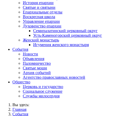
История епархии
Святые и святыни
Епархиальные отделы
Воскресная школа
Управление епархии
Духовенство епархии
Семипалатинский церковный округ
Усть-Каменогорский церковный округ
Женский монастырь
Игумения женского монастыря
События
Новости
Объявления
Паломничество
Святые мощи
Архив событий
Агентство православных новостей
Общество
Церковь и государство
Социальное служение
Службы милосердия
Вы здесь:
Главная
События