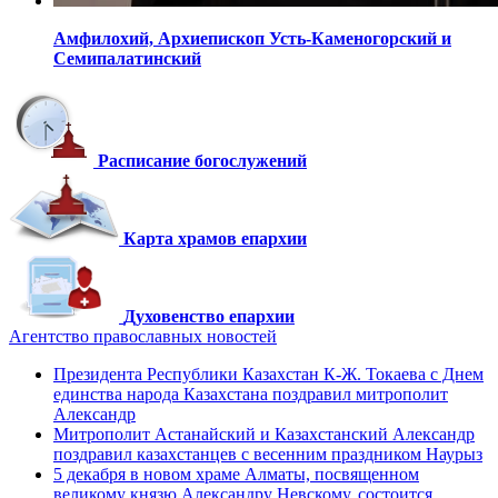
Амфилохий,
Архиепископ Усть-Каменогорский
и
Семипалатинский
Расписание богослужений
Карта храмов епархии
Духовенство епархии
Агентство православных новостей
Президента Республики Казахстан К-Ж. Токаева с Днем
единства народа Казахстана поздравил митрополит
Александр
Митрополит Астанайский и Казахстанский Александр
поздравил казахстанцев с весенним праздником Наурыз
5 декабря в новом храме Алматы, посвященном
великому князю Александру Невскому, состоится