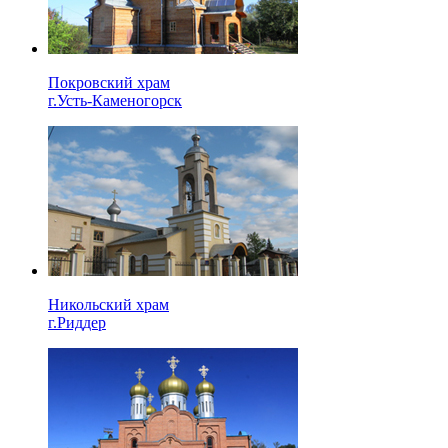
Покровский храм
г.Усть-Каменогорск
Никольский храм
г.Риддер