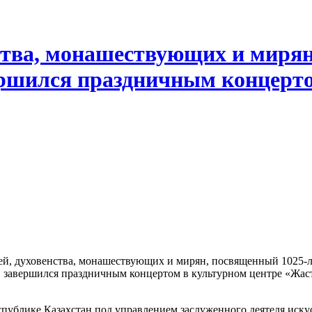
ства, монашествующих и мирян
ршился праздничным концерт
ырей, духовенства, монашествующих и мирян, посвященный 1025
, завершился праздничным концертом в культурном центре «Жас
спублике Казахстан под управлением заслуженного деятеля иску