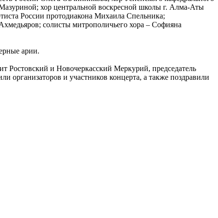
 Мазуриной; хор центральной воскресной школы г. Алма-Аты
ртиста России протодиакона Михаила Спельника;
 Ахмедьяров; солисты митрополичьего хора – Софияна
ерные арии.
ит Ростовский и Новочеркасский Меркурий, председатель
ли организаторов и участников концерта, а также поздравили