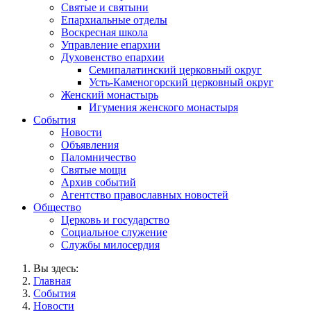
Святые и святыни
Епархиальные отделы
Воскресная школа
Управление епархии
Духовенство епархии
Семипалатинский церковный округ
Усть-Каменогорский церковный округ
Женский монастырь
Игумения женского монастыря
События
Новости
Объявления
Паломничество
Святые мощи
Архив событий
Агентство православных новостей
Общество
Церковь и государство
Социальное служение
Службы милосердия
Вы здесь:
Главная
События
Новости