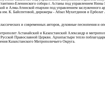
нстантино-Еленинского собора г. Астаны под управлением Нины
кой и Алма-Атинской епархии под управлением заслуженного а
а им. К. Байсеитовой, дирижеры - Абзал Мухитдинов и Ерболат
лассических и современных авторов, духовные песнопения и оп
митрополит Астанайский и Казахстанский Александр и митропол
 Русской Православной Церкви. Архипастыри тепло поблагодари
дения Казахстанского Митрополичьего Округа.