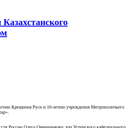
 Казахстанского
ом
-летию Крещения Руси и 10-летию учреждения Митрополичьего
тар».
сств России Олега Овчинникова; хор Успенского кафедрального