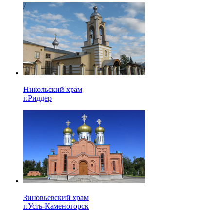
Никольский храм
г.Риддер
Зиновьевский храм
г.Усть-Каменогорск