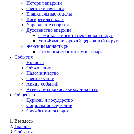
История епархии
Святые и святыни
Епархиальные отделы
Воскресная школа
Управление епархии
Духовенство епархии
Семипалатинский церковный округ
Усть-Каменогорский церковный округ
Женский монастырь
Игумения женского монастыря
События
Новости
Объявления
Паломничество
Святые мощи
Архив событий
Агентство православных новостей
Общество
Церковь и государство
Социальное служение
Службы милосердия
Вы здесь:
Главная
События