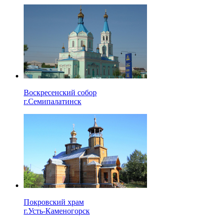
Воскресенский собор
г.Семипалатинск
Покровский храм
г.Усть-Каменогорск