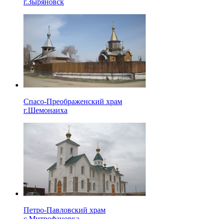
г.Зыряновск
Спасо-Преображенский храм
г.Шемонаиха
Петро-Павловский храм
с.Митрофановка