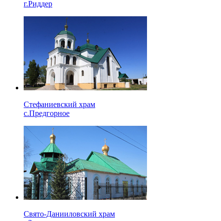
г.Риддер
Стефаниевский храм
с.Предгорное
Свято-Данииловский храм