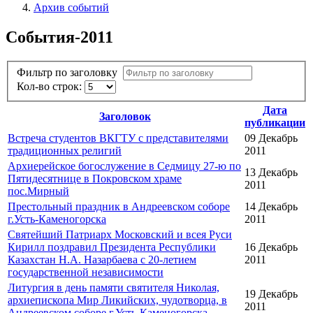
Архив событий
События-2011
Фильтр по заголовку
Кол-во строк:
Дата
Заголовок
публикации
Встреча студентов ВКГТУ с представителями
09 Декабрь
традиционных религий
2011
Архиерейское богослужение в Седмицу 27-ю по
13 Декабрь
Пятидесятнице в Покровском храме
2011
пос.Мирный
Престольный праздник в Андреевском соборе
14 Декабрь
г.Усть-Каменогорска
2011
Святейший Патриарх Московский и всея Руси
Кирилл поздравил Президента Республики
16 Декабрь
Казахстан Н.А. Назарбаева с 20-летием
2011
государственной независимости
Литургия в день памяти святителя Николая,
19 Декабрь
архиепископа Мир Ликийских, чудотворца, в
2011
Андреевском соборе г.Усть-Каменогорска