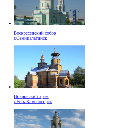
Воскресенский собор
г.Семипалатинск
Покровский храм
г.Усть-Каменогорск