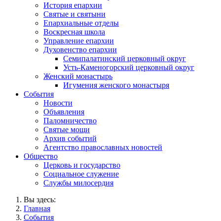
История епархии
Святые и святыни
Епархиальные отделы
Воскресная школа
Управление епархии
Духовенство епархии
Семипалатинский церковный округ
Усть-Каменогорский церковный округ
Женский монастырь
Игумения женского монастыря
События
Новости
Объявления
Паломничество
Святые мощи
Архив событий
Агентство православных новостей
Общество
Церковь и государство
Социальное служение
Службы милосердия
Вы здесь:
Главная
События