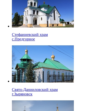
Стефаниевский храм
с.Предгорное
Свято-Данииловский храм
г.Зыряновск