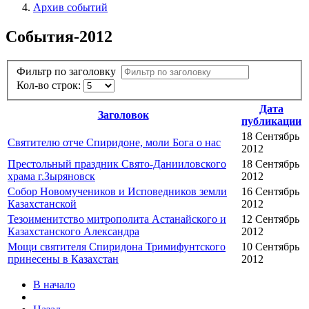
Архив событий
События-2012
Фильтр по заголовку
Кол-во строк:
Дата
Заголовок
публикации
18 Сентябрь
Святителю отче Спиридоне, моли Бога о нас
2012
Престольный праздник Свято-Данииловского
18 Сентябрь
храма г.Зыряновск
2012
Собор Новомучеников и Исповедников земли
16 Сентябрь
Казахстанской
2012
Тезоименитство митрополита Астанайского и
12 Сентябрь
Казахстанского Александра
2012
Мощи святителя Спиридона Тримифунтского
10 Сентябрь
принесены в Казахстан
2012
В начало