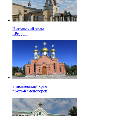
Никольский храм
г.Риддер
Зиновьевский храм
г.Усть-Каменогорск