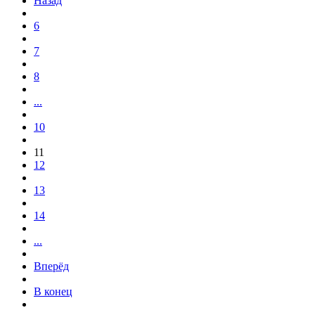
Назад
6
7
8
...
10
11
12
13
14
...
Вперёд
В конец