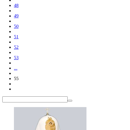
48
49
50
51
52
53
...
55