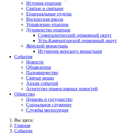
История епархии
Святые и святыни
Епархиальные отделы
Воскресная школа
Управление епархии
Духовенство епархии
Семипалатинский церковный округ
Усть-Каменогорский церковный округ
Женский монастырь
Игумения женского монастыря
События
Новости
Объявления
Паломничество
Святые мощи
Архив событий
Агентство православных новостей
Общество
Церковь и государство
Социальное служение
Службы милосердия
Вы здесь:
Главная
События