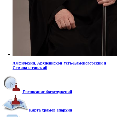
Амфилохий,
Архиепископ Усть-Каменогорский
и
Семипалатинский
Расписание богослужений
Карта храмов епархии