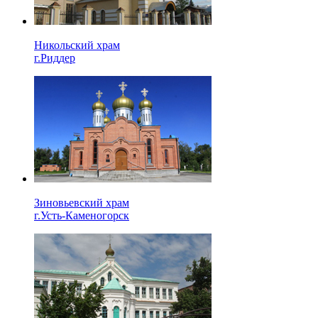
Никольский храм
г.Риддер
Зиновьевский храм
г.Усть-Каменогорск