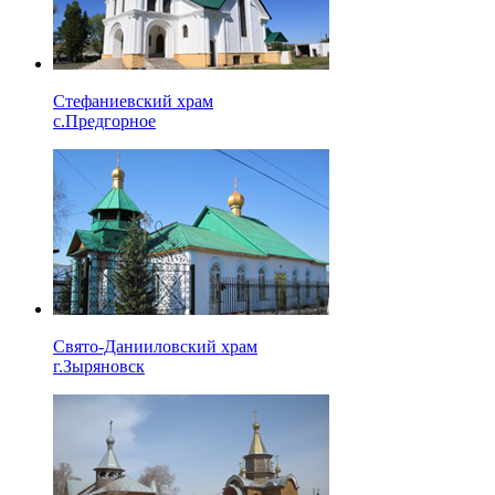
Стефаниевский храм
с.Предгорное
Свято-Данииловский храм
г.Зыряновск