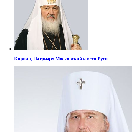
Кирилл,
Патриарх Московский
и всея Руси