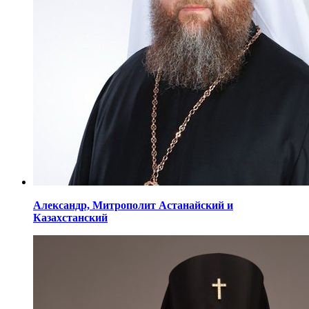
Александр,
Митрополит Астанайский
и
Казахстанский