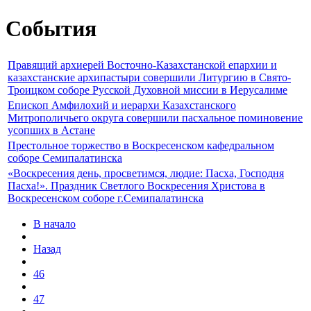
События
Правящий архиерей Восточно-Казахстанской епархии и
казахстанские архипастыри совершили Литургию в Свято-
Троицком соборе Русской Духовной миссии в Иерусалиме
Епископ Амфилохий и иерархи Казахстанского
Митрополичьего округа совершили пасхальное поминовение
усопших в Астане
Престольное торжество в Воскресенском кафедральном
соборе Семипалатинска
«Воскресения день, просветимся, людие: Пасха, Господня
Пасха!». Праздник Светлого Воскресения Христова в
Воскресенском соборе г.Семипалатинска
В начало
Назад
46
47