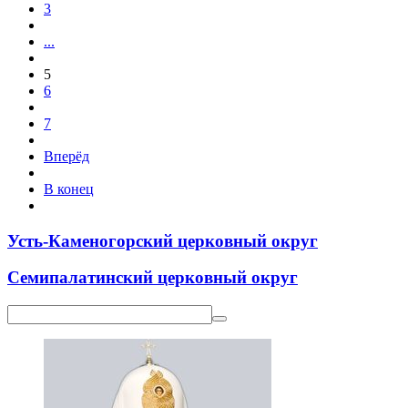
3
...
5
6
7
Вперёд
В конец
Усть-Каменогорский церковный округ
Семипалатинский церковный округ