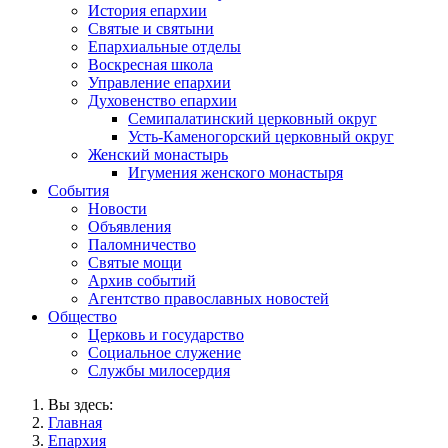
История епархии
Святые и святыни
Епархиальные отделы
Воскресная школа
Управление епархии
Духовенство епархии
Семипалатинский церковный округ
Усть-Каменогорский церковный округ
Женский монастырь
Игумения женского монастыря
События
Новости
Объявления
Паломничество
Святые мощи
Архив событий
Агентство православных новостей
Общество
Церковь и государство
Социальное служение
Службы милосердия
Вы здесь:
Главная
Епархия