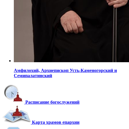
Амфилохий,
Архиепископ Усть-Каменогорский
и
Семипалатинский
Расписание богослужений
Карта храмов епархии