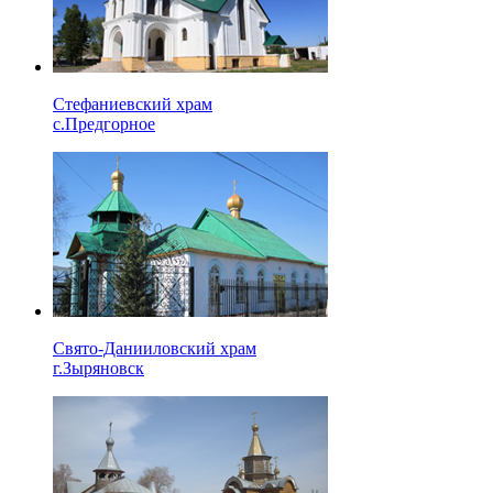
Стефаниевский храм
с.Предгорное
Свято-Данииловский храм
г.Зыряновск