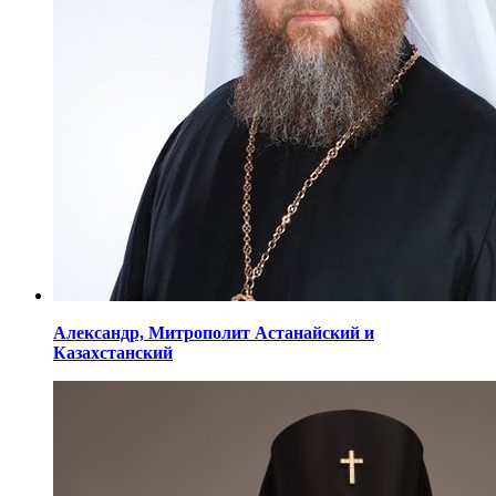
Александр,
Митрополит Астанайский
и
Казахстанский