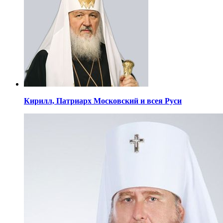
Кирилл,
Патриарх Московский
и всея Руси