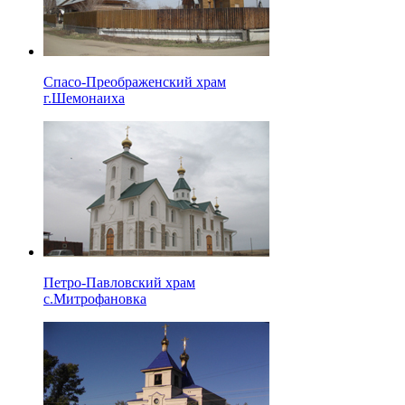
Спасо-Преображенский храм
г.Шемонаиха
Петро-Павловский храм
с.Митрофановка