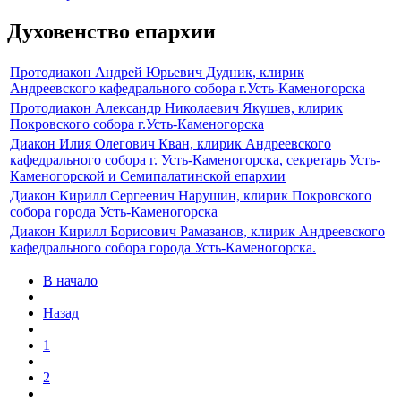
Духовенство епархии
Протодиакон Андрей Юрьевич Дудник, клирик
Андреевского кафедрального собора г.Усть-Каменогорска
Протодиакон Александр Николаевич Якушев, клирик
Покровского собора г.Усть-Каменогорска
Диакон Илия Олегович Кван, клирик Андреевского
кафедрального собора г. Усть-Каменогорска, секретарь Усть-
Каменогорской и Семипалатинской епархии
Диакон Кирилл Сергеевич Нарушин, клирик Покровского
собора города Усть-Каменогорска
Диакон Кирилл Борисович Рамазанов, клирик Андреевского
кафедрального собора города Усть-Каменогорска.
В начало
Назад
1
2