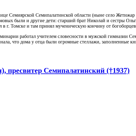
нице Семиярской Семипалатинской области (ныне село Жетижар 
вых были и другие дети: старший брат Николай и сестры Ольга
 в г. Томске и там принял мученическую кончину от богоборцев,
минарии работал учителем словесности в мужской гимназии Сем
нала, что дома у отца были огромные стеллажи, заполненные кн
, пресвитер Семипалатинский (†1937)