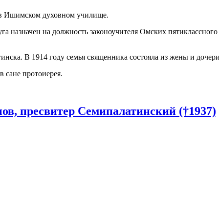
 в Ишимском духовном училище.
а назначен на должность законоучителя Омских пятиклассного и
инска. В 1914 году семья священника состояла из жены и дочери
в сане протоиерея.
в, пресвитер Семипалатинский (†1937)