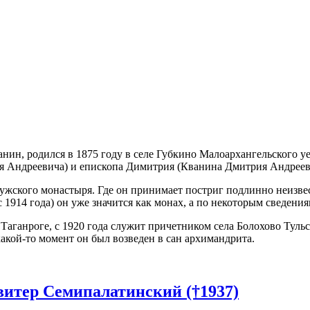
, родился в 1875 году в селе Губкино Малоархангельского уез
я Андреевича) и епископа Димитрия (Кванина Дмитрия Андрееви
ужского монастыря. Где он принимает постриг подлинно неизве
 1914 года) он уже значится как монах, а по некоторым сведени
аганроге, с 1920 года служит причетником села Болохово Тульск
акой-то момент он был возведен в сан архимандрита.
итер Семипалатинский (†1937)