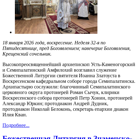
18
января 2026
года, воскресение. Неделя
3
2-я по
Пятидесятнице
,
пред Богоявлением; навечерие Богоявления,
Крещенский сочельник.
Высокопреосвященнейший архиепископ Усть-Каменогорский
и Семипалатинский Амфилохий возглавил служение
Божественной Литургии святителя Иоанна Златоуста в
Воскресенском кафедральном соборе города Семипалатинска.
Архипастырю сослужили: благочинный Семипалатинского
церковного округа протоиерей Роман Сычук, клирики
Воскресенского собора протоиерей Петр Хонин, протоиерей
Александр Юркин; протодиакон Андрей Дудник,
протодиакон Николай Белоконь, секретарь епархии диакон
Илия Кван.
Подробнее...
Божественная Литургия в Знаменско-