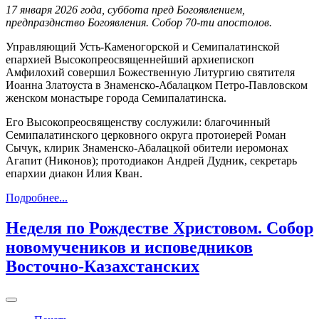
17 января 2026 года, суббота пред Богоявлением,
предпразднство Богоявления. Собор 70-ти апостолов.
Управляющий Усть-Каменогорской и Семипалатинской
епархией Высокопреосвященнейший архиепископ
Амфилохий совершил Божественную Литургию святителя
Иоанна Златоуста в Знаменско-Абалацком Петро-Павловском
женском монастыре города Семипалатинска.
Его Высокопреосвященству сослужили: благочинный
Семипалатинского церковного округа протоиерей Роман
Сычук, клирик Знаменско-Абалацкой обители иеромонах
Агапит (Никонов); протодиакон Андрей Дудник, секретарь
епархии диакон Илия Кван.
Подробнее...
Неделя по Рождестве Христовом. Собор
новомучеников и исповедников
Восточно-Казахстанских