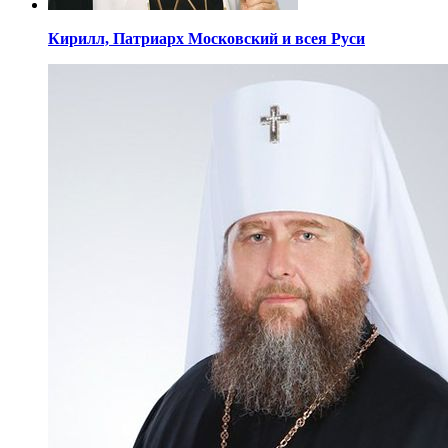
Кирилл,
Патриарх Московский
и всея Руси