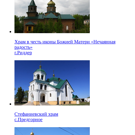
Храм в честь иконы Божией Матери «Нечаянная
радость»
г.Риддер
Стефаниевский храм
с.Предгорное