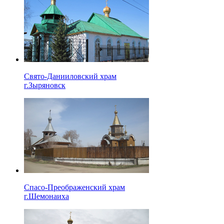
Свято-Данииловский храм
г.Зыряновск
Спасо-Преображенский храм
г.Шемонаиха