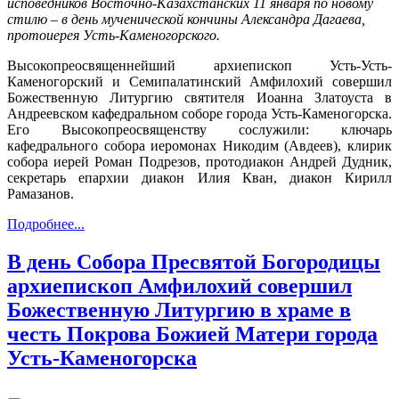
исповедников Восточно-Казахстанских 11 января по новому
стилю – в день мученической кончины Александра Дагаева,
протоиерея Усть-Каменогорского.
Высокопреосвященнейший архиепископ Усть-Усть-
Каменогорский и Семипалатинский Амфилохий совершил
Божественную Литургию святителя Иоанна Златоуста в
Андреевском кафедральном соборе города Усть-Каменогорска.
Его Высокопреосвященству сослужили: ключарь
кафедрального собора иеромонах Никодим (Авдеев), клирик
собора иерей Роман Подрезов, протодиакон Андрей Дудник,
секретарь епархии диакон Илия Кван, диакон Кирилл
Рамазанов.
Подробнее...
В день Собора Пресвятой Богородицы
архиепископ Амфилохий совершил
Божественную Литургию в храме в
честь Покрова Божией Матери города
Усть-Каменогорска