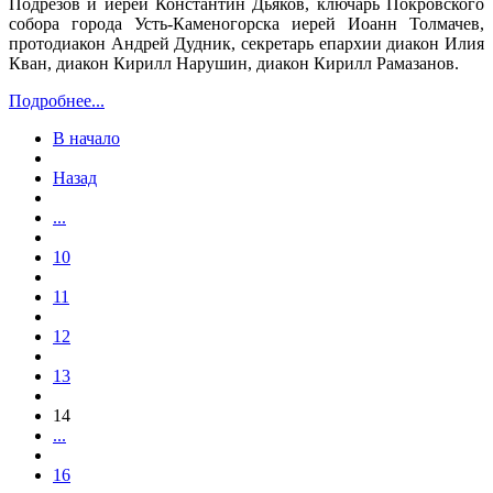
Подрезов и иерей Константин Дьяков, ключарь Покровского
собора города Усть-Каменогорска иерей Иоанн Толмачев,
протодиакон Андрей Дудник, секретарь епархии диакон Илия
Кван, диакон Кирилл Нарушин, диакон Кирилл Рамазанов.
Подробнее...
В начало
Назад
...
10
11
12
13
14
...
16