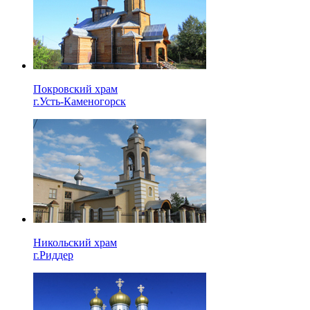
Покровский храм
г.Усть-Каменогорск
Никольский храм
г.Риддер