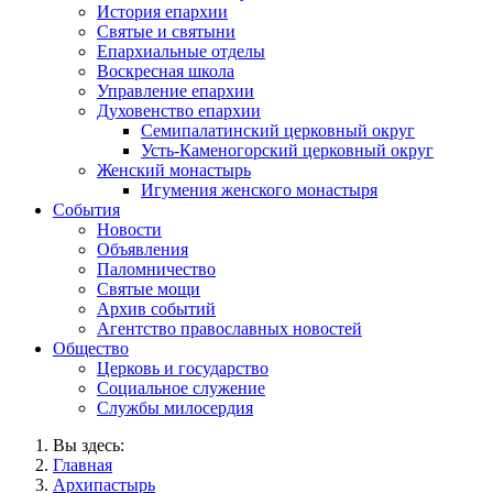
История епархии
Святые и святыни
Епархиальные отделы
Воскресная школа
Управление епархии
Духовенство епархии
Семипалатинский церковный округ
Усть-Каменогорский церковный округ
Женский монастырь
Игумения женского монастыря
События
Новости
Объявления
Паломничество
Святые мощи
Архив событий
Агентство православных новостей
Общество
Церковь и государство
Социальное служение
Службы милосердия
Вы здесь:
Главная
Архипастырь