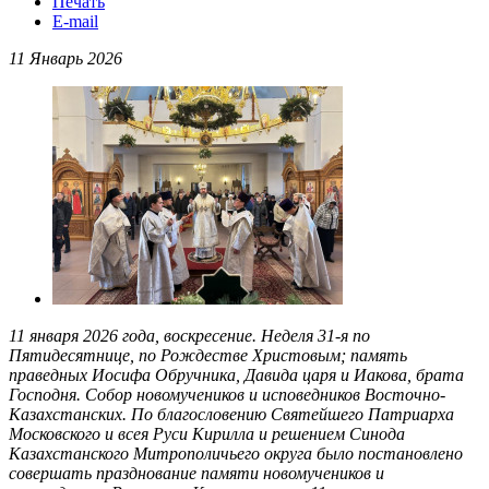
Печать
E-mail
11 Январь 2026
11
января 2026
года, воскресение. Неделя
3
1-я по
Пятидесятнице
,
по
Рождестве
Христовым
; память
праведных Иосифа Обручника, Давида царя и Иакова, брата
Господня. Собор новомучеников и исповедников Восточно-
Казахстанских.
По благословению Святейшего Патриарха
Московского и всея Руси Кирилла и решением Синода
Казахстанского Митрополичьего округа было постановлено
совершать празднование памяти новомучеников и