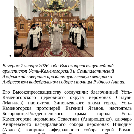
Вечером 7 января 2026 года Высокопреосвященнейший
архиепископ Усть-Каменогорский и Семипалатинский
Амфилохий совершил праздничную великую вечерню в
Андреевском кафедральном соборе столицы Рудного Алтая.
Его Высокопреосвященству сослужили: благочинный Усть-
Каменогорского церковного округа иеромонах Силуан
(Магилев), настоятель Зиновьевского храма города Усть-
Каменогорска протоиерей Евгений Яганов, настоятель
Богородице-Рождественского храма города Усть-
Каменогорска иеромонах Севастиан (Андрющенко), ключарь
Андреевского кафедрального собора иеромонах Никодим
(Авдеев), клирики кафедрального собора иерей Роман