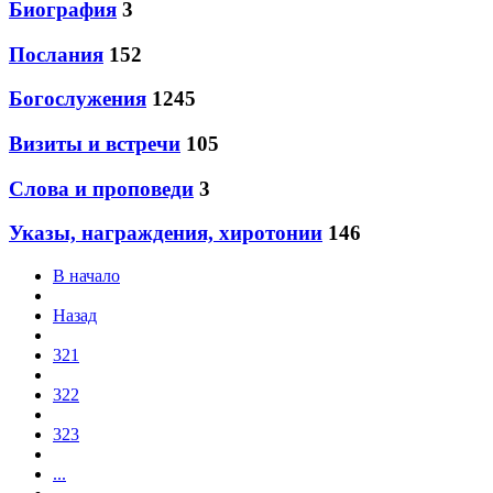
Биография
3
Послания
152
Богослужения
1245
Визиты и встречи
105
Слова и проповеди
3
Указы, награждения, хиротонии
146
В начало
Назад
321
322
323
...