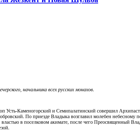
черского, начальника всех русских монахов.
оп Усть-Каменогорский и Семипалатинский совершил Архипасты
обровский. По приезде Владыка возглавил молебен небесному п
й властью в поселковом акимате, после чего Преосвященный Влад
зой.