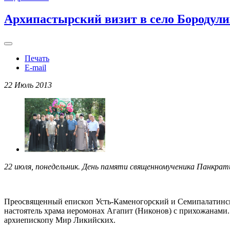
Архипастырский визит в село Бородули
Печать
E-mail
22 Июль 2013
22 июля, понедельник. День памяти священномученика Панкрати
Преосвященный епископ Усть-Каменогорский и Семипалатинск
настоятель храма иеромонах Агапит (Никонов) с прихожанам
архиепископу Мир Ликийских.