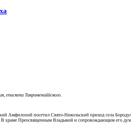
ха
я, епископа Тавромениййского.
ий Амфилохий посетил Свято-Никольский приход села Бородули
и. В храме Преосвященным Владыкой и сопровождающим его дух