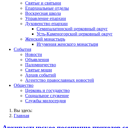
Святые и святыни
Епархиальные отделы
Воскресная школа
Управление епархии
Духовенство епархии
Семипалатинский церковный округ
Усть-Каменогорский церковный округ
Женский монастырь
Игумения женского монастыря
События
Новости
Объявления
Паломничество
Святые мощи
Архив событий
Агентство православных новостей
Общество
Церковь и государство
Социальное служение
Службы милосердия
Вы здесь:
Главная
Архипастырское посещение приходов с