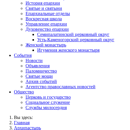
История епархии
Святые и святыни
Епархиальные отделы
Воскресная школа
Управление епархии
Духовенство епархии
Семипалатинский церковный округ
Усть-Каменогорский церковный округ
Женский монастырь
Игумения женского монастыря
События
Новости
Объявления
Паломничество
Святые мощи
Архив событий
Агентство православных новостей
Общество
Церковь и государство
Социальное служение
Службы милосердия
Вы здесь:
Главная
Архипастырь