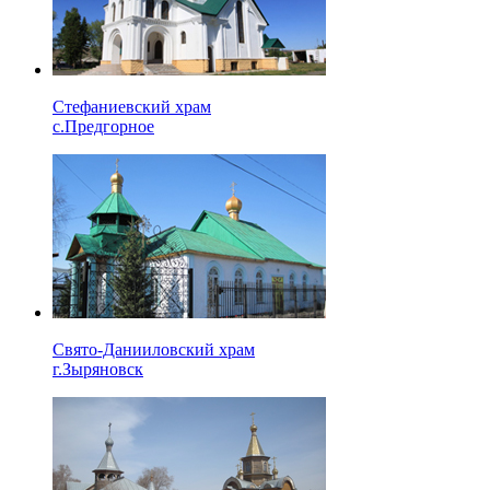
Стефаниевский храм
с.Предгорное
Свято-Данииловский храм
г.Зыряновск