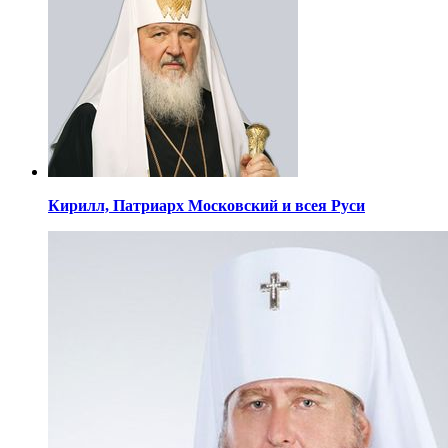
Кирилл,
Патриарх Московский
и всея Руси