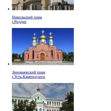
Никольский храм
г.Риддер
Зиновьевский храм
г.Усть-Каменогорск