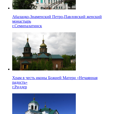
Абалацко-Знаменский Петро-Павловский женский
монастырь
г.Семипалатинск
Храм в честь иконы Божией Матери «Нечаянная
радость»
г.Риддер