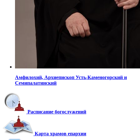
Амфилохий,
Архиепископ Усть-Каменогорский
и
Семипалатинский
Расписание богослужений
Карта храмов епархии