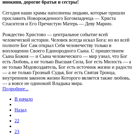
инокини, дорогие братья и сестры!
Сегодня наши храмы наполнены людьми, которые пришли
прославить Новорожденного Богомладенца — Христа
Спасителя и Его Пречистую Матерь — Деву Марию.
Рождество Христово — центральное событие всей
человеческой истории. Человек всегда искал Бога: но во всей
полноте Бог Сам открыл Себя человечеству только в
воплощении Своего Единородного Сына. С пришествием
Сына Божия — и Сына человеческого — мир узнал, что Бог
есть Любовь, а не только Высшая Сила, Бог есть Милость — а
не только Мздовоздаятель, Бог есть источник жизни и радости
— а не только Грозный Судья, Бог есть Святая Троица,
внутренним законом жизни Которого является также любовь,
— а вовсе не одинокий Владыка мира.
Подробнее...
В начало
Назад
22
23