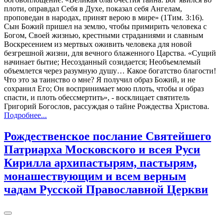
плоти, оправдал Себя в Духе, показал себя Ангелам,
проповедан в народах, принят верою в мире» (1Тим. 3:16).
Сын Божий пришел на землю, чтобы примирить человека с
Богом, Своей жизнью, крестными страданиями и славным
Воскресением из мертвых оживить человека для новой
безгрешной жизни, для вечного блаженного Царства. «Сущий
начинает бытие; Несозданный созидается; Необъемлемый
объемлется через разумную душу… Какое богатство благости!
Что это за таинство о мне? Я получил образ Божий, и не
сохранил Его; Он воспринимает мою плоть, чтобы и образ
спасти, и плоть обессмертить», - восклицает святитель
Григорий Богослов, рассуждая о тайне Рождества Христова.
Подробнее...
Рождественское послание Святейшего
Патриарха Московского и всея Руси
Кирилла архипастырям, пастырям,
монашествующим и всем верным
чадам Русской Православной Церкви