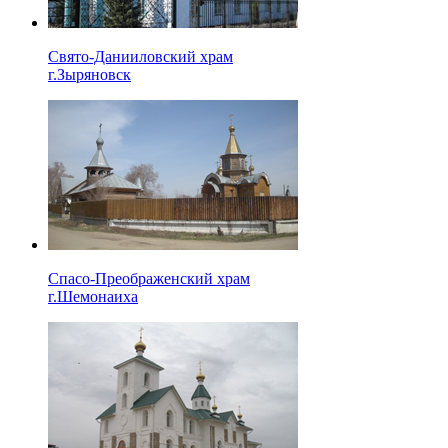
Свято-Данииловский храм
г.Зыряновск
Спасо-Преображенский храм
г.Шемонаиха