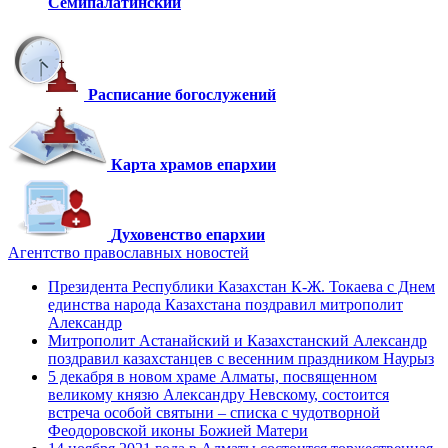
Семипалатинский
Расписание богослужений
Карта храмов епархии
Духовенство епархии
Агентство православных новостей
Президента Республики Казахстан К-Ж. Токаева с Днем
единства народа Казахстана поздравил митрополит
Александр
Митрополит Астанайский и Казахстанский Александр
поздравил казахстанцев с весенним праздником Наурыз
5 декабря в новом храме Алматы, посвященном
великому князю Александру Невскому, состоится
встреча особой святыни – списка с чудотворной
Феодоровской иконы Божией Матери