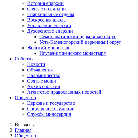
История епархии
Святые и святыни
Епархиальные отделы
Воскресная школа
Управление епархии
Духовенство епархии
Семипалатинский церковный округ
Усть-Каменогорский церковный округ
Женский монастырь
Игумения женского монастыря
События
Новости
Объявления
Паломничество
Святые мощи
Архив событий
Агентство православных новостей
Общество
Церковь и государство
Социальное служение
Службы милосердия
Вы здесь:
Главная
Общество