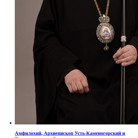
Амфилохий,
Архиепископ Усть-Каменогорский
и