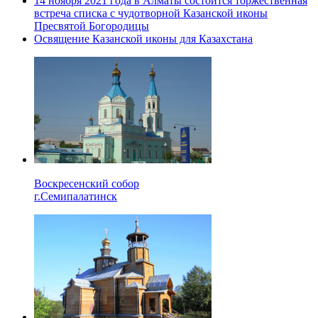
14 ноября 2021 года в Алматы состоится торжественная
встреча списка с чудотворной Казанской иконы
Пресвятой Богородицы
Освящение Казанской иконы для Казахстана
Воскресенский собор
г.Семипалатинск