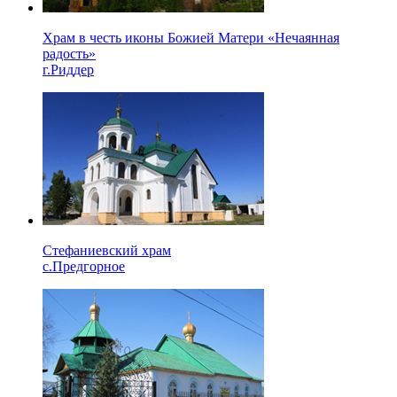
Храм в честь иконы Божией Матери «Нечаянная
радость»
г.Риддер
Стефаниевский храм
с.Предгорное