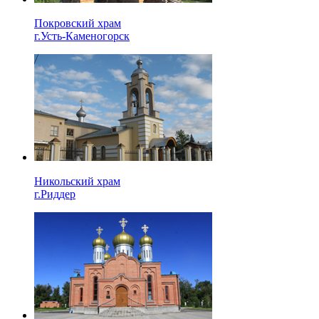
Покровский храм
г.Усть-Каменогорск
Никольский храм
г.Риддер