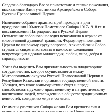
Сердечно благодарю Вас за приветствие и теплые пожелания,
высказанные Вами участникам Архиерейского Собора
Русской Православной Церкви.
Нынешнее собрание архипастырей проходит в дни
празднования 100-летия Поместного Собора 1917-1918 гг. и
восстановления Патриаршества в Русской Церкви.
Осмысление соборного наследия невозможно в отрыве от
многовековой духовной традиции. Формулируя позицию
Церкви по широкому кругу вопросов, Архиерейский Собор
стремится свидетельствовать о важности следования
непреходящим идеалам милосердия, любви, мира, добра и
справедливости.
Хотел бы выразить Вам признательность за плодотворное
сотрудничество, которое осуществляется между
Митрополичьим округом Русской Православной Церкви в
Республике Казахстан и органами государственной власти.
Убежден, что такое взаимодействие будет и впредь
способствовать духовно-нравственному и патриотическому
воспитанию людей, утверждению в обществе традиционных
ценностей, созиданию мира и согласия.
От имени участников Собора желаю Вам крепости сил и
успехов в трудах на ответственном посту Президента