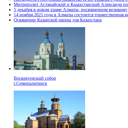
Митрополит Астанайский и Казахстанский Александр поз
5 декабря в новом храме Алматы, посвященном великому
14 ноября 2021 года в Алматы состоится торжественная 
Освящение Казанской иконы для Казахстана
Воскресенский собор
г.Семипалатинск