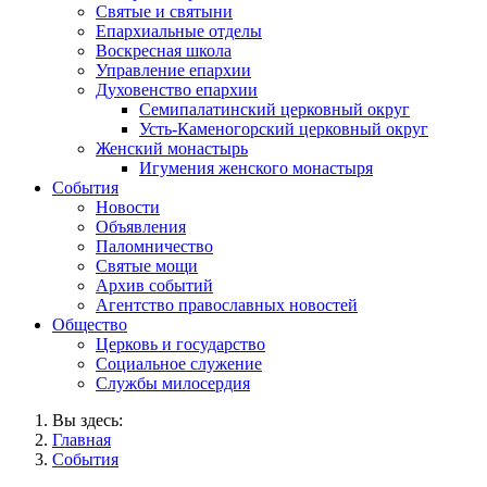
Святые и святыни
Епархиальные отделы
Воскресная школа
Управление епархии
Духовенство епархии
Семипалатинский церковный округ
Усть-Каменогорский церковный округ
Женский монастырь
Игумения женского монастыря
События
Новости
Объявления
Паломничество
Святые мощи
Архив событий
Агентство православных новостей
Общество
Церковь и государство
Социальное служение
Службы милосердия
Вы здесь:
Главная
События