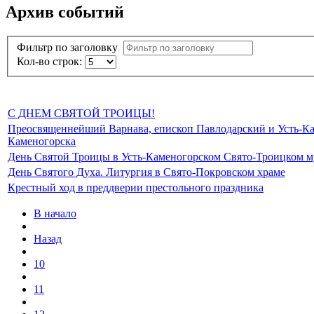
Архив событий
Фильтр по заголовку
Кол-во строк:
С ДНЕМ СВЯТОЙ ТРОИЦЫ!
Преосвященнейший Варнава, епископ Павлодарский и Усть-Кам
Каменогорска
День Святой Троицы в Усть-Каменогорском Свято-Троицком 
День Святого Духа. Литургия в Свято-Покровском храме
Крестный ход в преддверии престольного праздника
В начало
Назад
10
11