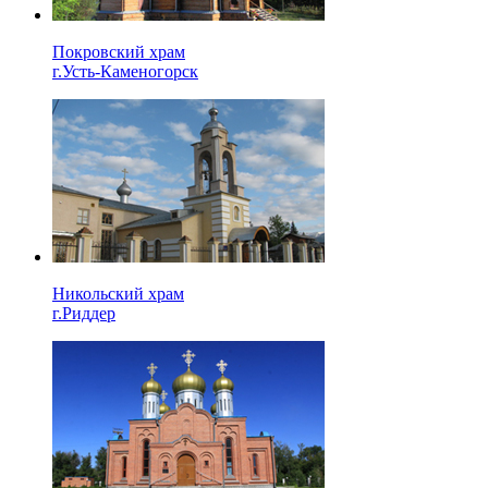
Покровский храм
г.Усть-Каменогорск
Никольский храм
г.Риддер