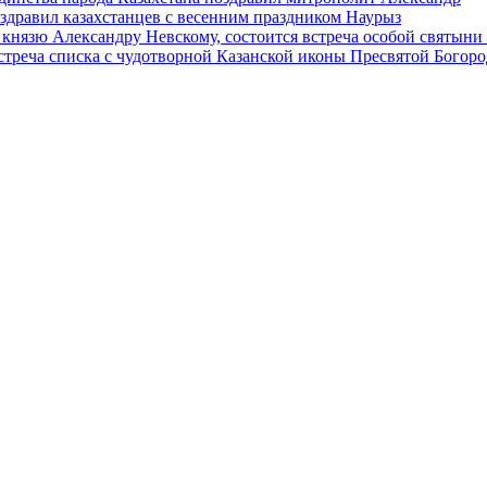
дравил казахстанцев с весенним праздником Наурыз
 князю Александру Невскому, состоится встреча особой святын
встреча списка с чудотворной Казанской иконы Пресвятой Богор