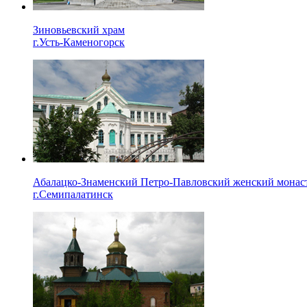
Зиновьевский храм
г.Усть-Каменогорск
Абалацко-Знаменский Петро-Павловский женский монас
г.Семипалатинск