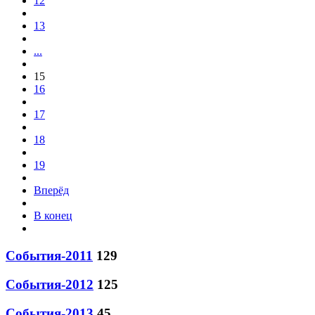
12
13
...
15
16
17
18
19
Вперёд
В конец
События-2011
129
События-2012
125
События-2013
45