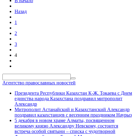
В начало
Назад
1
2
3
4
Агентство православных новостей
Президента Республики Казахстан К-Ж. Токаева с Днем
единства народа Казахстана поздравил митрополит
Александр
Митрополит Астанайский и Казахстанский Александр
поздравил казахстанцев с весенним праздником Наурыз
5 декабря в новом храме Алматы, посвященном
великому князю Александру Невскому, состоится
встреча особой святыни – списка с чудотворной