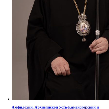
Амфилохий,
Архиепископ Усть-Каменогорский
и