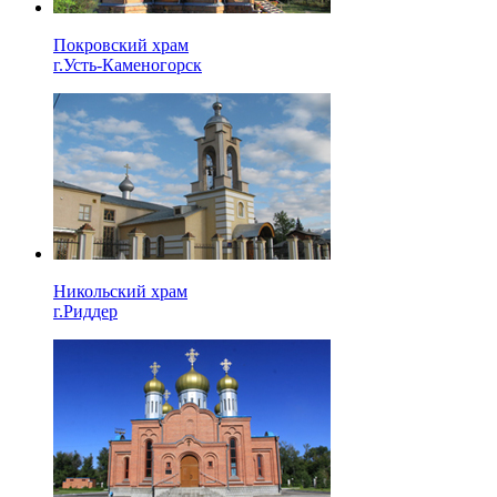
Покровский храм
г.Усть-Каменогорск
Никольский храм
г.Риддер