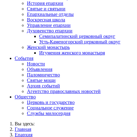
История епархии
Святые и святыни
Епархиальные отделы
Воскресная школа
Управление епархии
Духовенство епархии
Семипалатинский церковный округ
Усть-Каменогорский церковный округ
Женский монастырь
Игумения женского монастыря
События
Новости
Объявления
Паломничество
Святые мощи
Архив событий
Агентство православных новостей
Общество
Церковь и государство
Социальное служение
Службы милосердия
Вы здесь:
Главная
Епархия