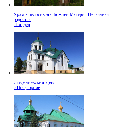
Храм в честь иконы Божией Матери «Нечаянная
радость»
г.Риддер
Стефаниевский храм
с.Предгорное