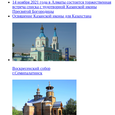
14 ноября 2021 года в Алматы состоится торжественная
встреча списка с чудотворной Казанской иконы
Пресвятой Богородицы
Освящение Казанской иконы для Казахстана
Воскресенский собор
г.Семипалатинск