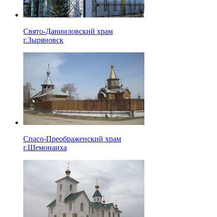
Свято-Данииловский храм
г.Зыряновск
Спасо-Преображенский храм
г.Шемонаиха