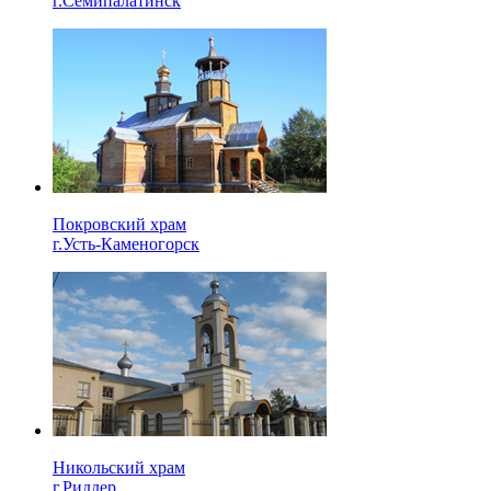
г.Семипалатинск
Покровский храм
г.Усть-Каменогорск
Никольский храм
г.Риддер