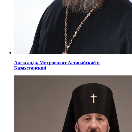
Александр,
Митрополит Астанайский
и
Казахстанский