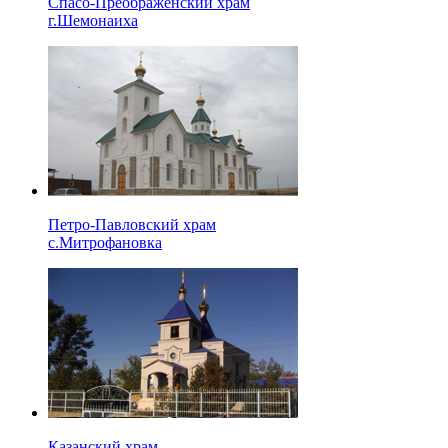
Спасо-Преображенский храм
г.Шемонаиха
Петро-Павловский храм
с.Митрофановка
Казанский храм