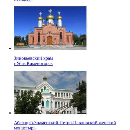
Зиновьевский храм
г.Усть-Каменогорск
Абалацко-Знаменский Петро-Павловский женский
монастырь