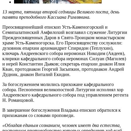
13 марта, пятница второй седмицы Великого поста, день
памяти преподобного Кассиана Римлянина.
Преосвященнейший епископ Усть-Каменогорский и
Семипалатинский Амфилохий возглавил служение Литургии
Преждеосвященных Даров в Свято-Троицком монастырском
храме Усть-Каменогорска. Его Преосвященству сослужили:
духовник епархии архимандрит Спиридон (Теплухин),
ключарь Андреевского собора иеромонах Никодим (Авдеев),
клирики кафедрального собора иеромонах Силуан (Магилев)
и иерей Константин Дьяков; секретарь епархии диакон Илия
Кван, протодиакон Георгий Засыпкин, протодиакон Андрей
Дудник, диакон Виталий Екидин.
За богослужением молились прихожане кафедрального
собора. Песнопения великопостной Литургии исполнял хор
Андреевского кафедрального собора под управлением регента
Н. Романцовой.
В завершение богослужения Владыка епископ обратился к
прихожанам со словами проповеди.
«Обладая единым сознанием, человек имеет два естества,
постоянное противоборство которых определяет ход всей