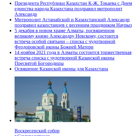
Президента Республики Казахстан К-Ж. Токаева с Днем
единства народа Казахстана поздравил митрополит
Александр
Митрополит Астанайский и Казахстанский Александр
поздравил казахстанцев с весенним праздником Наурыз
5 декабря в новом храме Алматы, посвященном
великому князю Александру Невскому, состоится
встреча особой святыни – списка с чудотворной
Феодоровской иконы Божией Матери
14 ноября 2021 года в Алматы состоится торжественная
встреча списка с чудотворной Казанской иконы
Пресвятой Богородицы
Освящение Казанской иконы для Казахстана
Воскресенский собор