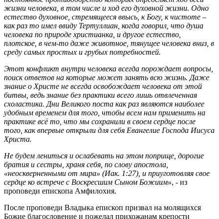
жизни человека, в том числе и ход его духовной жизни. Одно
естество духовное, стремящееся ввысь, к Богу, к чистоте –
как раз то имел ввиду Тертуллиан, когда говорил, что душа
человека по природе христианка, и другое естество,
плотское, в чем-то даже животное, тянущее человека вниз, в
среду самых простых и грубых потребностей.
Этот конфликт внутри человека всегда порождает вопросы,
поиск ответов на которые может занять всю жизнь. Даже
знание о Христе не всегда освобождает человека от этой
битвы, ведь знание без практики всего лишь отвлеченная
схоластика. Дни Великого поста как раз являются наиболее
удобным временем для того, чтобы всем нам применить на
практике всё то, что мы сохранили в своем сердце после
того, как впервые открыли для себя Евангелие Господа Иисуса
Христа.
Не будем лениться и ослабевать на этом поприще, дорогие
братия и сестры, храня себя, по слову апостола,
«неоскверненными от мира» (Иак. 1:27), и приуготовляя свое
сердце ко встрече с Воскресшим Сыном Божиим»
, - из
проповеди епископа Амфилохия.
После проповеди Владыка епископ призвал на молящихся
Божие благословение и пожелал прихожанам крепости