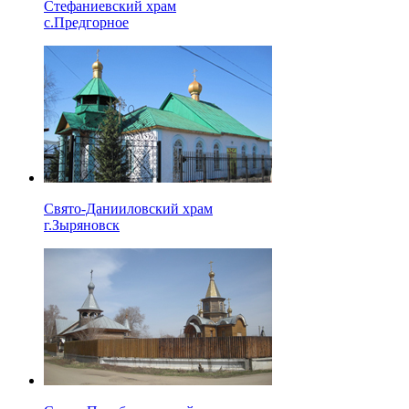
Стефаниевский храм
с.Предгорное
Свято-Данииловский храм
г.Зыряновск