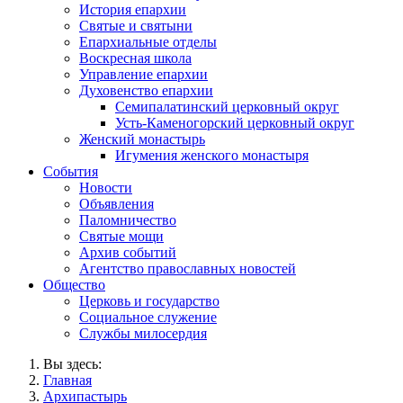
История епархии
Святые и святыни
Епархиальные отделы
Воскресная школа
Управление епархии
Духовенство епархии
Семипалатинский церковный округ
Усть-Каменогорский церковный округ
Женский монастырь
Игумения женского монастыря
События
Новости
Объявления
Паломничество
Святые мощи
Архив событий
Агентство православных новостей
Общество
Церковь и государство
Социальное служение
Службы милосердия
Вы здесь:
Главная
Архипастырь