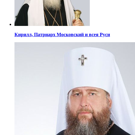
Кирилл,
Патриарх Московский
и всея Руси