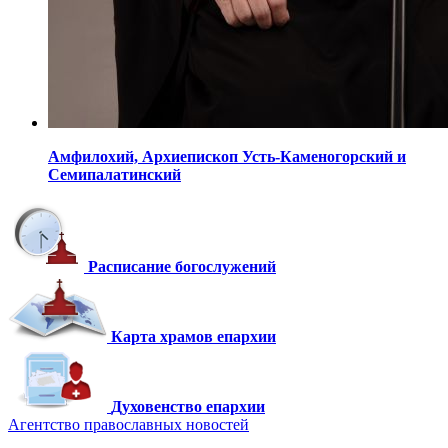
Амфилохий,
Архиепископ Усть-Каменогорский
и
Семипалатинский
Расписание богослужений
Карта храмов епархии
Духовенство епархии
Агентство православных новостей