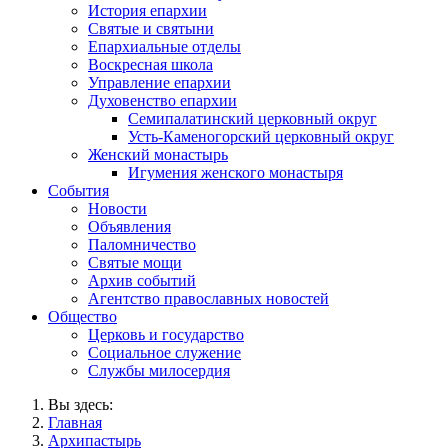
История епархии
Святые и святыни
Епархиальные отделы
Воскресная школа
Управление епархии
Духовенство епархии
Семипалатинский церковный округ
Усть-Каменогорский церковный округ
Женский монастырь
Игумения женского монастыря
События
Новости
Объявления
Паломничество
Святые мощи
Архив событий
Агентство православных новостей
Общество
Церковь и государство
Социальное служение
Службы милосердия
Вы здесь:
Главная
Архипастырь