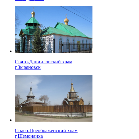
Свято-Данииловский храм
г.Зыряновск
Спасо-Преображенский храм
г.Шемонаиха