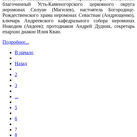
благочинный Усть-Каменогорского церковного округа
иеромонах Силуан (Магилев), настоятель Богородице-
Рождественского храма иеромонах Севастиан (Андрющенко),
ключарь Андреевского кафедрального собора иеромонах
Никодим (Авдеев); протодиакон Андрей Дудник, секретарь
епархии диакон Илия Кван.
Подробнее...
В начало
Назад
2
3
...
5
6
7
8