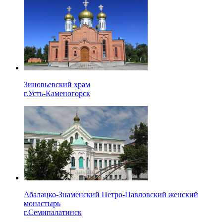
Зиновьевский храм
г.Усть-Каменогорск
Абалацко-Знаменский Петро-Павловский женский
монастырь
г.Семипалатинск