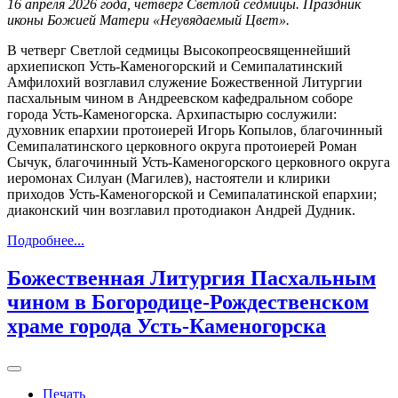
16 апреля 2026 года, четверг Светлой седмицы. Праздник
иконы Божией Матери «Неувядаемый Цвет».
В четверг Светлой седмицы Высокопреосвященнейший
архиепископ Усть-Каменогорский и Семипалатинский
Амфилохий возглавил служение Божественной Литургии
пасхальным чином в Андреевском кафедральном соборе
города Усть-Каменогорска. Архипастырю сослужили:
духовник епархии протоиерей Игорь Копылов, благочинный
Семипалатинского церковного округа протоиерей Роман
Сычук, благочинный Усть-Каменогорского церковного округа
иеромонах Силуан (Магилев), настоятели и клирики
приходов Усть-Каменогорской и Семипалатинской епархии;
диаконский чин возглавил протодиакон Андрей Дудник.
Подробнее...
Божественная Литургия Пасхальным
чином в Богородице-Рождественском
храме города Усть-Каменогорска
Печать