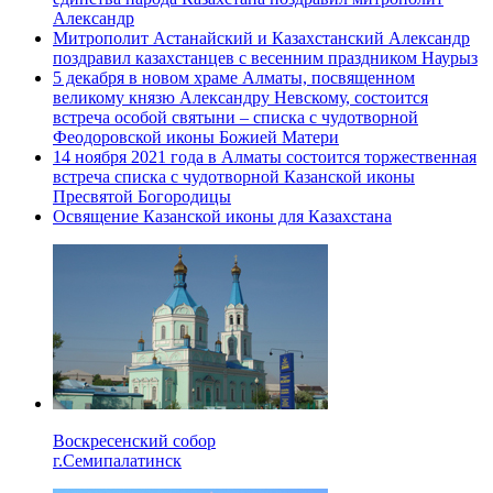
Александр
Митрополит Астанайский и Казахстанский Александр
поздравил казахстанцев с весенним праздником Наурыз
5 декабря в новом храме Алматы, посвященном
великому князю Александру Невскому, состоится
встреча особой святыни – списка с чудотворной
Феодоровской иконы Божией Матери
14 ноября 2021 года в Алматы состоится торжественная
встреча списка с чудотворной Казанской иконы
Пресвятой Богородицы
Освящение Казанской иконы для Казахстана
Воскресенский собор
г.Семипалатинск