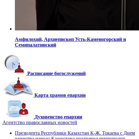
Амфилохий,
Архиепископ Усть-Каменогорский
и
Семипалатинский
Расписание богослужений
Карта храмов епархии
Духовенство епархии
Агентство православных новостей
Президента Республики Казахстан К-Ж. Токаева с Днем
единства народа Казахстана поздравил митрополит