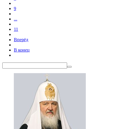
9
...
11
Вперёд
В конец