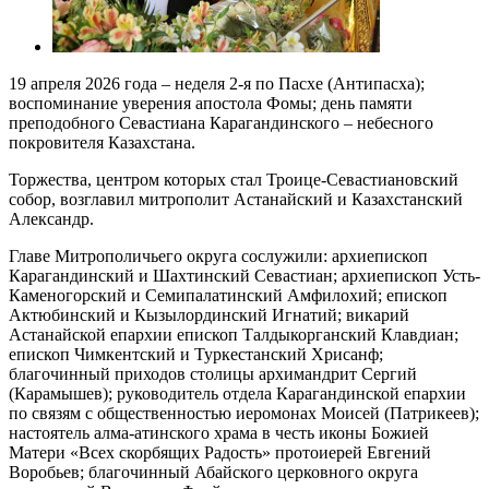
19 апреля 2026 года – неделя 2-я по Пасхе (Антипасха);
воспоминание уверения апостола Фомы; день памяти
преподобного Севастиана Карагандинского – небесного
покровителя Казахстана.
Торжества, центром которых стал Троице-Севастиановский
собор, возглавил митрополит Астанайский и Казахстанский
Александр.
Главе Митрополичьего округа сослужили: архиепископ
Карагандинский и Шахтинский Севастиан; архиепископ Усть-
Каменогорский и Семипалатинский Амфилохий; епископ
Актюбинский и Кызылординский Игнатий; викарий
Астанайской епархии епископ Талдыкорганский Клавдиан;
епископ Чимкентский и Туркестанский Хрисанф;
благочинный приходов столицы архимандрит Сергий
(Карамышев); руководитель отдела Карагандинской епархии
по связям с общественностью иеромонах Моисей (Патрикеев);
настоятель алма-атинского храма в честь иконы Божией
Матери «Всех скорбящих Радость» протоиерей Евгений
Воробьев; благочинный Абайского церковного округа