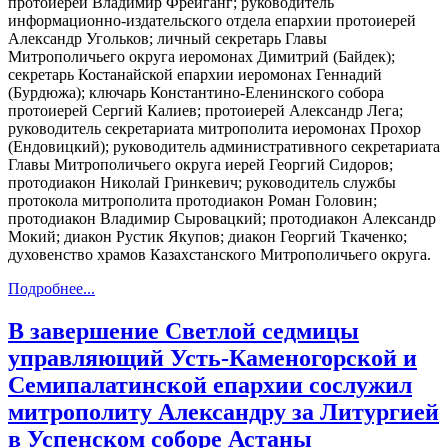
протоиерей Владимир Фрейганг; руководитель
информационно-издательского отдела епархии протоиерей
Александр Угольков; личный секретарь Главы
Митрополичьего округа иеромонах Димитрий (Байдек);
секретарь Костанайской епархии иеромонах Геннадий
(Бурдюжа); ключарь Константино-Еленинского собора
протоиерей Сергий Калиев; протоиерей Александр Лега;
руководитель секретариата митрополита иеромонах Прохор
(Ендовицкий); руководитель административного секретариата
Главы Митрополичьего округа иерей Георгий Сидоров;
протодиакон Николай Гринкевич; руководитель службы
протокола митрополита протодиакон Роман Головин;
протодиакон Владимир Сыровацкий; протодиакон Александр
Мокий; диакон Рустик Якупов; диакон Георгий Ткаченко;
духовенство храмов Казахстанского Митрополичьего округа.
Подробнее...
В завершение Светлой седмицы
управляющий Усть-Каменогорской и
Семипалатинской епархии сослужил
митрополиту Александру за Литургией
в Успенском соборе Астаны