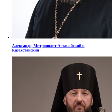
Александр,
Митрополит Астанайский
и
Казахстанский