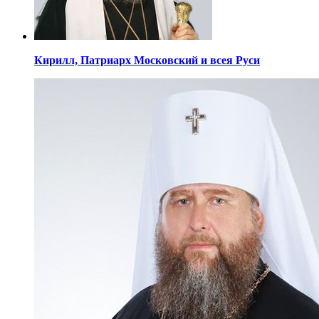
Кирилл,
Патриарх Московский
и всея Руси