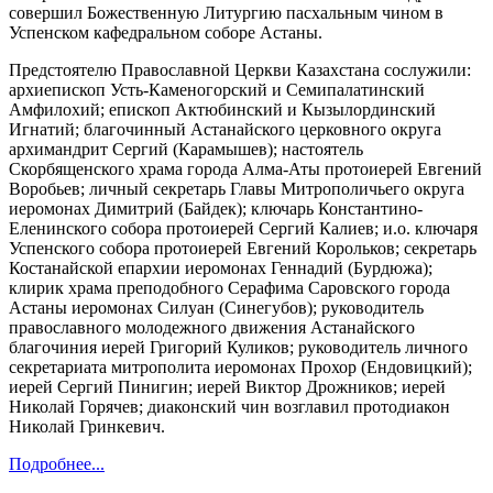
совершил Божественную Литургию пасхальным чином в
Успенском кафедральном соборе Астаны.
Предстоятелю Православной Церкви Казахстана сослужили:
архиепископ Усть-Каменогорский и Семипалатинский
Амфилохий; епископ Актюбинский и Кызылординский
Игнатий; благочинный Астанайского церковного округа
архимандрит Сергий (Карамышев); настоятель
Скорбященского храма города Алма-Аты протоиерей Евгений
Воробьев; личный секретарь Главы Митрополичьего округа
иеромонах Димитрий (Байдек); ключарь Константино-
Еленинского собора протоиерей Сергий Калиев; и.о. ключаря
Успенского собора протоиерей Евгений Корольков; секретарь
Костанайской епархии иеромонах Геннадий (Бурдюжа);
клирик храма преподобного Серафима Саровского города
Астаны иеромонах Силуан (Синегубов); руководитель
православного молодежного движения Астанайского
благочиния иерей Григорий Куликов; руководитель личного
секретариата митрополита иеромонах Прохор (Ендовицкий);
иерей Сергий Пинигин; иерей Виктор Дрожников; иерей
Николай Горячев; диаконский чин возглавил протодиакон
Николай Гринкевич.
Подробнее...