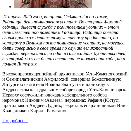
21 апреля 2026 года, вторник. Седмица 2-я по Пасхе,
Радоница, день поминовения усопших. Во вторник Фоминой
седмицы бывает служба с поминовением усопших – этот
день известен под названием Радоница. Радоница обязана
своим происхождением тому уставному предписанию, по
которому в Великом посте поминовение усопших, не могущее
быть совершено в свое время по случаю великопостной
службы, переносится на один из ближайших будничных дней,
в который может быть совершена не только панихида, но и
полная Литургия.
Высокопреосвященнейший архиепископ Усть-Каменогорский
и Семипалатинский Амфилохий совершил Божественную
Литургию святителя Иоанна Златоуста и панихиду в
Андреевском кафедральном соборе города Усть-Каменогорска.
Иерарху сослужили: ключарь кафедрального собора
иеромонах Никодим (Авдеев), иеромонах Рафаил (Юстус),
протодиакон Андрей Дудник, секретарь епархии диакон Илия
Кван, диакон Кирилл Рамазанов.
Подробнее...