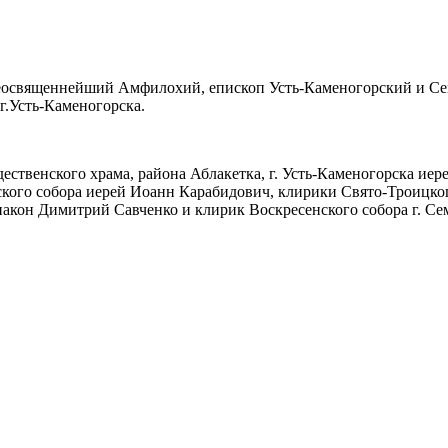
Преосвященнейший Амфилохий, епископ Усть-Каменогорский и 
г.Усть-Каменогорска.
твенского храма, района Аблакетка, г. Усть-Каменогорска иер
ского собора иерей Иоанн Карабидович, клирики Свято-Троицко
иакон Димитрий Савченко и клирик Воскресенского собора г. С