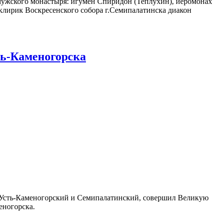
ужского монастыря: игумен Спиридон (Теплухин), иеромонах
клирик Воскресенского собора г.Семипалатинска диакон
ть-Каменогорска
 Усть-Каменогорский и Семипалатинский, совершил Великую
еногорска.