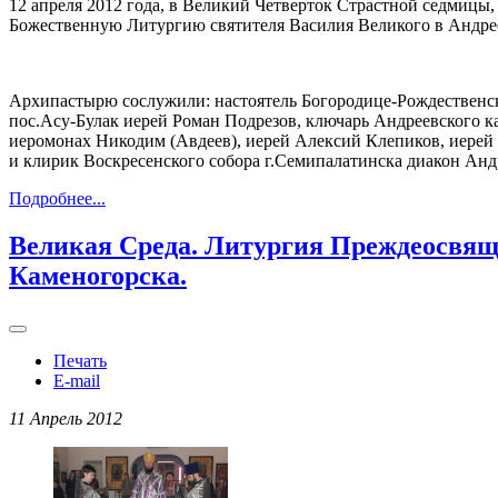
12 апреля 2012 года, в Великий Четверток Страстной седмиц
Божественную Литургию святителя Василия Великого в Андрее
Архипастырю сослужили: настоятель Богородице-Рождественско
пос.Асу-Булак иерей Роман Подрезов, ключарь Андреевского 
иеромонах Никодим (Авдеев), иерей Алексий Клепиков, иерей
и клирик Воскресенского собора г.Семипалатинска диакон Анд
Подробнее...
Великая Среда. Литургия Преждеосвяще
Каменогорска.
Печать
E-mail
11 Апрель 2012