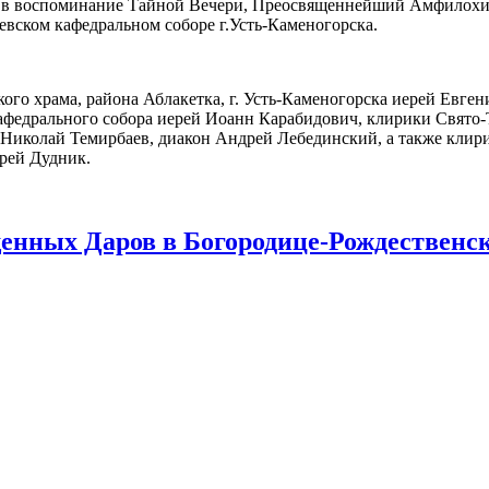
ы, в воспоминание Тайной Вечери, Преосвященнейший Амфилохи
вском кафедральном соборе г.Усть-Каменогорска.
го храма, района Аблакетка, г. Усть-Каменогорска иерей Евген
кафедрального собора иерей Иоанн Карабидович, клирики Свято
 Николай Темирбаев, диакон Андрей Лебединский, а также клир
рей Дудник.
нных Даров в Богородице-Рождественском