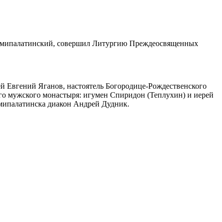
Семипалатинский, совершил Литургию Преждеосвященных
ей Евгений Яганов, настоятель Богородице-Рождественского
го мужского монастыря: игумен Спиридон (Теплухин) и иерей
емипалатинска диакон Андрей Дудник.