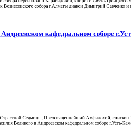
 собора иерей Иоанн Карабидович, клирики Свято-Троицкого м
к Вознесенского собора г.Алматы диакон Димитрий Савченко и 
Андреевском кафедральном соборе г.Ус
ту Страстной Седмицы, Преосвященнейший Амфилохий, епископ
силия Великого в Андреевском кафедральном соборе г.Усть-Кам