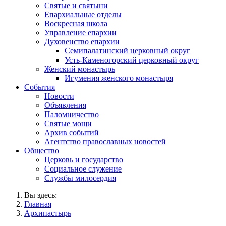
Святые и святыни
Епархиальные отделы
Воскресная школа
Управление епархии
Духовенство епархии
Семипалатинский церковный округ
Усть-Каменогорский церковный округ
Женский монастырь
Игумения женского монастыря
События
Новости
Объявления
Паломничество
Святые мощи
Архив событий
Агентство православных новостей
Общество
Церковь и государство
Социальное служение
Службы милосердия
Вы здесь:
Главная
Архипастырь