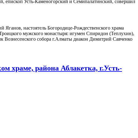
й, епископ Усть-Каменогорский и Семипалатинский, совершил
ий Яганов, настоятель Богородице-Рождественского храма
-Троицкого мужского монастыря: игумен Спиридон (Теплухин),
ик Вознесенского собора г.Алматы диакон Димитрий Савченко
 храме, района Аблакетка, г.Усть-