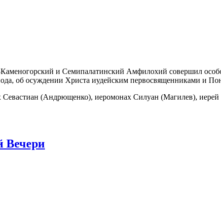
Каменогорский и Семипалатинский Амфилохий совершил особое
пода, об осуждении Христа иудейским первосвященниками и Пон
Севастиан (Андрющенко), иеромонах Силуан (Магилев), иерей 
й Вечери