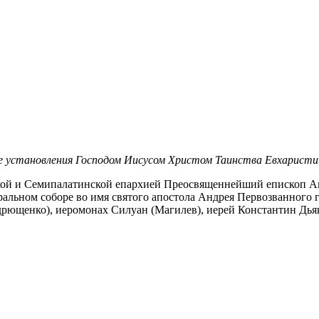
ие установления Господом Иисусом Христом Таинства Евхаристи
ой и Семипалатинской епархией Преосвященнейший епископ Ам
ральном соборе во имя святого апостола Андрея Первозванного
рющенко), иеромонах Силуан (Магилев), иерей Константин Дья