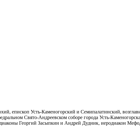
ий, епископ Усть-Каменогорский и Семипалатинский, возглави
едральном Свято-Андреевском соборе города Усть-Каменогорск
одиаконы Георгий Засыпкин и Андрей Дудник, иеродиакон Мефо