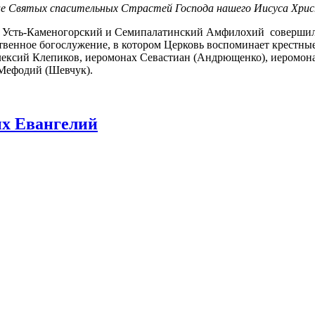
ние Святых спасительных Страстей Господа нашего Иисуса Хрис
 Усть-Каменогорский и Семипалатинский Амфилохий совершил
твенное богослужение, в котором Церковь воспоминает крестны
лексий Клепиков, иеромонах Севастиан (Андрющенко), иеромона
 Мефодий (Шевчук).
ых Евангелий