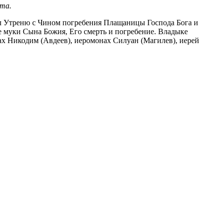
та.
 Утреню с Чином погребения Плащаницы Господа Бога и
е муки Сына Божия, Его смерть и погребение. Владыке
х Никодим (Авдеев), иеромонах Силуан (Магилев), иерей