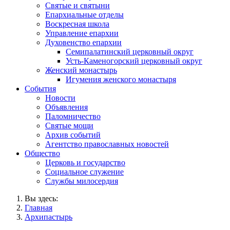
Святые и святыни
Епархиальные отделы
Воскресная школа
Управление епархии
Духовенство епархии
Семипалатинский церковный округ
Усть-Каменогорский церковный округ
Женский монастырь
Игумения женского монастыря
События
Новости
Объявления
Паломничество
Святые мощи
Архив событий
Агентство православных новостей
Общество
Церковь и государство
Социальное служение
Службы милосердия
Вы здесь:
Главная
Архипастырь