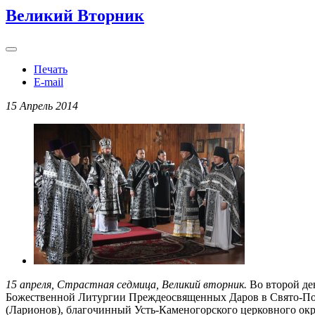
Великий Вторник
Печать
E-mail
15 Апрель 2014
15 апреля, Страстная седмица, Великий вторник.
Во второй д
Божественной Литургии Преждеосвященных Даров в Свято-Пок
(Ларионов), благочинный Усть-Каменогорского церковного ок