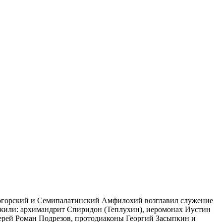
огорский и Семипалатинский Амфилохий возглавил служение
жили: архимандрит Спиридон (Теплухин), иеромонах Иустин
иерей Роман Подрезов, протодиаконы Георгий Засыпкин и