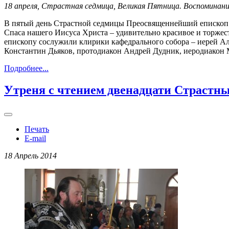
18 апреля, Страстная седмица, Великая Пятница. Воспомина
В пятый день Страстной седмицы Преосвященнейший епископ
Спаса нашего Иисуса Христа – удивительно красивое и торжес
епископу сослужили клирики кафедрального собора – иерей А
Константин Дьяков, протодиакон Андрей Дудник, иеродиакон
Подробнее...
Утреня с чтением двенадцати Страстн
Печать
E-mail
18 Апрель 2014