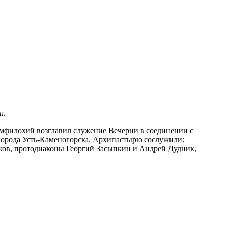
и.
филохий возглавил служение Вечерни в соединении с
 города Усть-Каменогорска. Архипастырю сослужили:
ков, протодиаконы Георгий Засыпкин и Андрей Дудник,