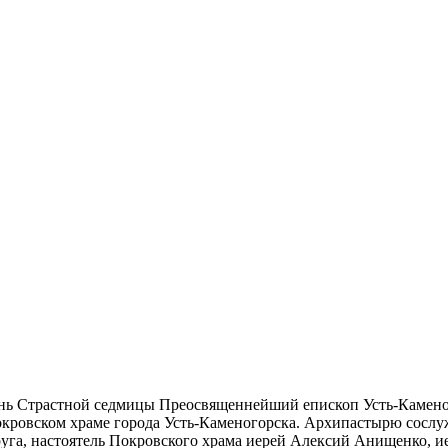
ень Страстной седмицы Преосвященнейший епископ Усть-Камен
ровском храме города Усть-Каменогорска. Архипастырю сослу
руга, настоятель Покровского храма иерей Алексий Анищенко, 