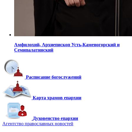
Амфилохий,
Архиепископ Усть-Каменогорский
и
Семипалатинский
Расписание богослужений
Карта храмов епархии
Духовенство епархии
Агентство православных новостей