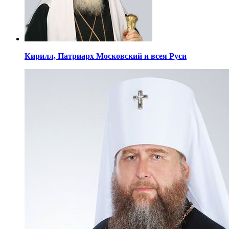
Кирилл,
Патриарх Московский
и всея Руси