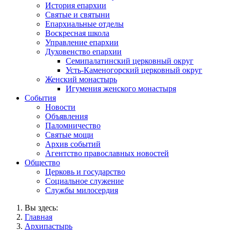
История епархии
Святые и святыни
Епархиальные отделы
Воскресная школа
Управление епархии
Духовенство епархии
Семипалатинский церковный округ
Усть-Каменогорский церковный округ
Женский монастырь
Игумения женского монастыря
События
Новости
Объявления
Паломничество
Святые мощи
Архив событий
Агентство православных новостей
Общество
Церковь и государство
Социальное служение
Службы милосердия
Вы здесь:
Главная
Архипастырь