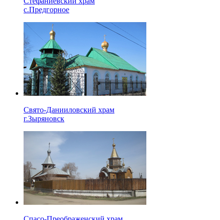
Стефаниевский храм
с.Предгорное
Свято-Данииловский храм
г.Зыряновск
Спасо-Преображенский храм