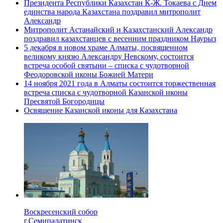
Президента Республики Казахстан К-Ж. Токаева с Днем
единства народа Казахстана поздравил митрополит
Александр
Митрополит Астанайский и Казахстанский Александр
поздравил казахстанцев с весенним праздником Наурыз
5 декабря в новом храме Алматы, посвященном
великому князю Александру Невскому, состоится
встреча особой святыни – списка с чудотворной
Феодоровской иконы Божией Матери
14 ноября 2021 года в Алматы состоится торжественная
встреча списка с чудотворной Казанской иконы
Пресвятой Богородицы
Освящение Казанской иконы для Казахстана
Воскресенский собор
г.Семипалатинск