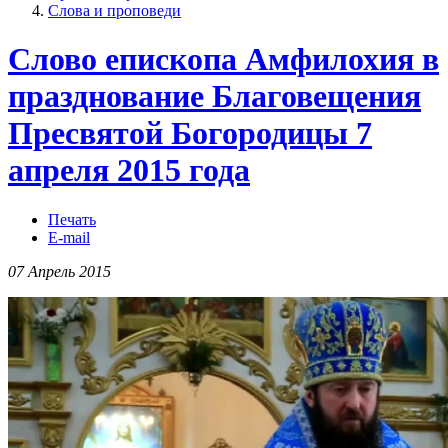
Слова и проповеди
Слово епископа Амфилохия в
празднование Благовещения
Пресвятой Богородицы 7
апреля 2015 года
Печать
E-mail
07 Апрель 2015