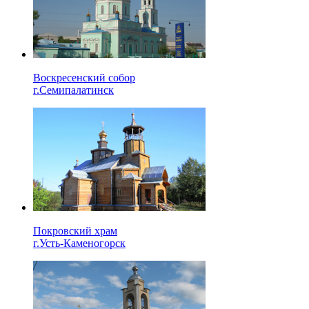
Воскресенский собор
г.Семипалатинск
Покровский храм
г.Усть-Каменогорск