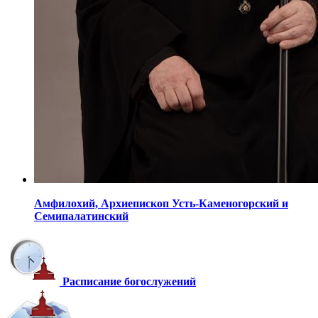
Амфилохий,
Архиепископ Усть-Каменогорский
и
Семипалатинский
Расписание богослужений