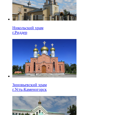
Никольский храм
г.Риддер
Зиновьевский храм
г.Усть-Каменогорск