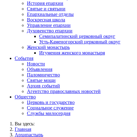
История епархии
Святые и святыни
Епархиальные отделы
Воскресная школа
Управление епархии
Духовенство епархии
Семипалатинский церковный округ
Усть-Каменогорский церковный округ
Женский монастырь
Игумения женского монастыря
События
Новости
Объявления
Паломничество
Святые мощи
Архив событий
Агентство православных новостей
Общество
Церковь и государство
Социальное служение
Службы милосердия
Вы здесь:
Главная
Архипастырь