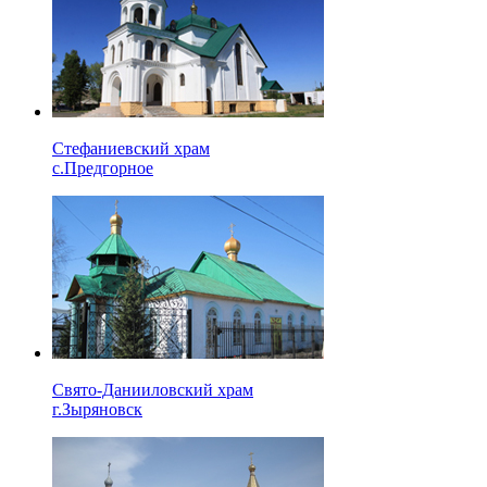
Стефаниевский храм
с.Предгорное
Свято-Данииловский храм
г.Зыряновск