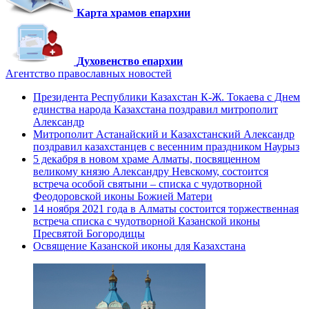
Карта храмов епархии
Духовенство епархии
Агентство православных новостей
Президента Республики Казахстан К-Ж. Токаева с Днем
единства народа Казахстана поздравил митрополит
Александр
Митрополит Астанайский и Казахстанский Александр
поздравил казахстанцев с весенним праздником Наурыз
5 декабря в новом храме Алматы, посвященном
великому князю Александру Невскому, состоится
встреча особой святыни – списка с чудотворной
Феодоровской иконы Божией Матери
14 ноября 2021 года в Алматы состоится торжественная
встреча списка с чудотворной Казанской иконы
Пресвятой Богородицы
Освящение Казанской иконы для Казахстана