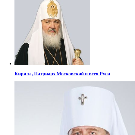
Кирилл,
Патриарх Московский
и всея Руси