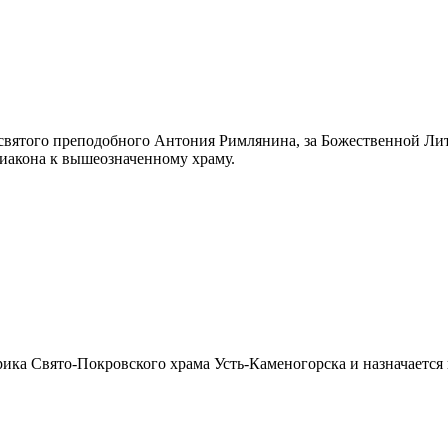
ь святого преподобного Антония Римлянина, за Божественной Ли
иакона к вышеозначенному храму.
рика Свято-Покровского храма Усть-Каменогорска и назначаетс