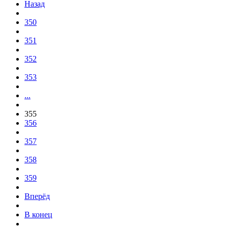
Назад
350
351
352
353
...
355
356
357
358
359
Вперёд
В конец