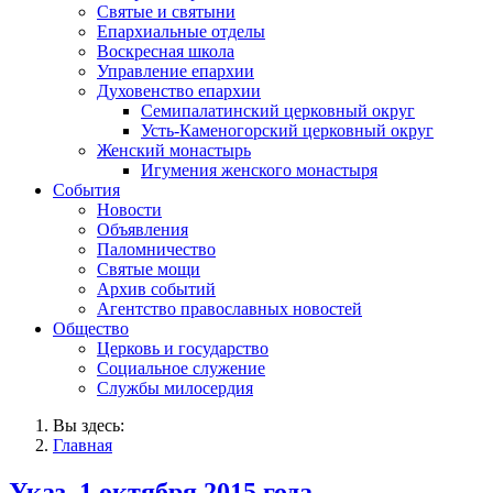
Святые и святыни
Епархиальные отделы
Воскресная школа
Управление епархии
Духовенство епархии
Семипалатинский церковный округ
Усть-Каменогорский церковный округ
Женский монастырь
Игумения женского монастыря
События
Новости
Объявления
Паломничество
Святые мощи
Архив событий
Агентство православных новостей
Общество
Церковь и государство
Социальное служение
Службы милосердия
Вы здесь:
Главная
Указ, 1 октября 2015 года