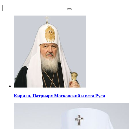
Кирилл,
Патриарх Московский
и всея Руси