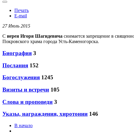
Печать
E-mail
27 Июль 2015
С
иерея Игоря Шагидевича
снимается запрещение в священно
Покровского храма города Усть-Каменогорска.
Биография
3
Послания
152
Богослужения
1245
Визиты и встречи
105
Слова и проповеди
3
Указы, награждения, хиротонии
146
В начало